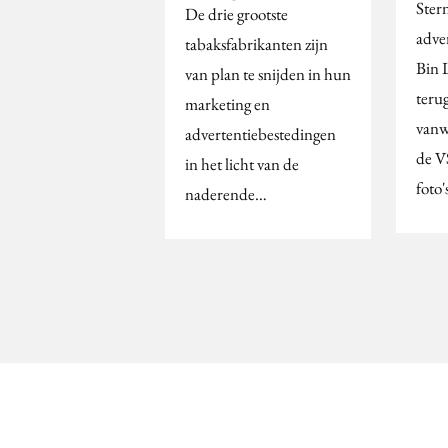
Ster
De drie grootste
adve
tabaksfabrikanten zijn
Bin 
van plan te snijden in hun
teru
marketing en
vanw
advertentiebestedingen
de V
in het licht van de
foto
naderende…