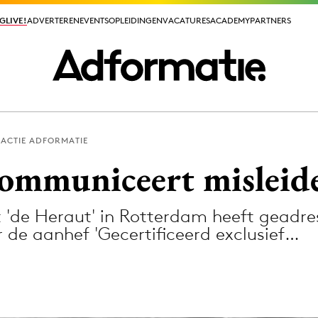
GLIVE!
GLIVE!
ADVERTEREN
ADVERTEREN
EVENTS
EVENTS
OPLEIDINGEN
OPLEIDINGEN
VACATURES
VACATURES
ACADEMY
ACADEMY
PARTNERS
PARTNERS
ACTIE ADFORMATIE
ieuws app
ommuniceert misleid
 'de Heraut' in Rotterdam heeft geadr
 de aanhef 'Gecertificeerd exclusief…
Media
ormation
Merkstrategie
PR