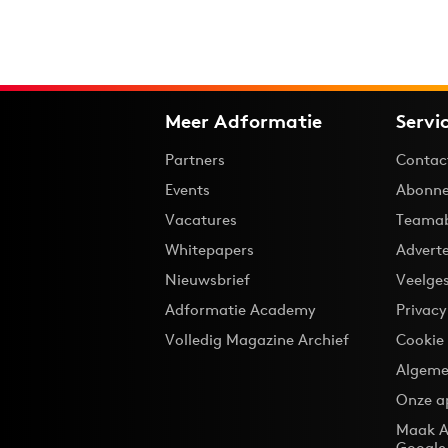
Meer Adformatie
Servi
Partners
Contac
Events
Abonne
Vacatures
Teama
Whitepapers
Advert
Nieuwsbrief
Veelge
Adformatie Academy
Privac
Volledig Magazine Archief
Cookie
Algeme
Onze a
Maak A
Google