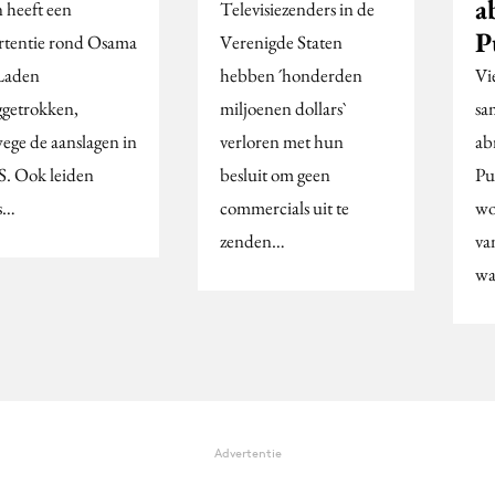
a
n heeft een
Televisiezenders in de
P
rtentie rond Osama
Verenigde Staten
Laden
hebben ´honderden
Vi
ggetrokken,
miljoenen dollars`
sa
ege de aanslagen in
verloren met hun
ab
S. Ook leiden
besluit om geen
Pu
's…
commercials uit te
wo
zenden…
va
wa
Advertentie