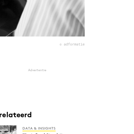
© adformatie
Advertentie
relateerd
DATA & INSIGHTS