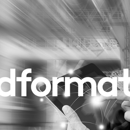
Programmatic
ering
Purpose Marketing
keting
Reputatie & crisis
nicatie