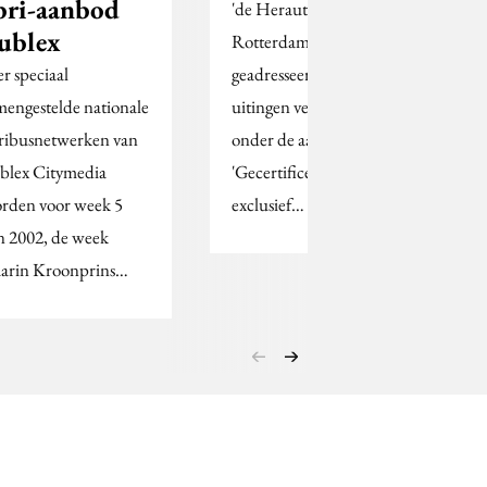
bri-aanbod
'de Heraut' in
ublex
Rotterdam heeft
er speciaal
geadresseerde reclame-
mengestelde nationale
uitingen verzonden
ribusnetwerken van
onder de aanhef
blex Citymedia
'Gecertificeerd
rden voor week 5
exclusief…
n 2002, de week
arin Kroonprins…