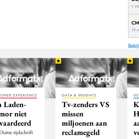
1 o
CM
13 
Beki
OMER EXPERIENCE
DATA & INSIGHTS
GE
n Laden-
Tv-zenders VS
K
mor niet
missen
H
waardeerd
miljoenen aan
a
reclamegeld
v
uitse tijdschrift