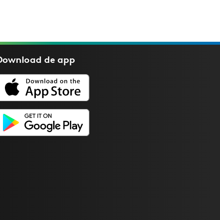
Download de
app