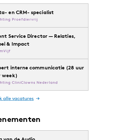
ta- en CRM- specialist
chting Proefdiervrij
ent Service Director — Relaties,
oei & Impact
mVijf
pert interne communicatie (28 uur
r week)
chting CliniClowns Nederland
k alle vacatures
enementen
g van de Audio