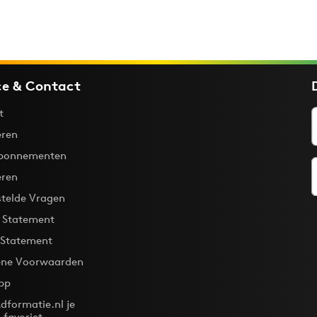
ce & Contact
t
ren
bonnementen
eren
stelde Vragen
y Statement
 Statement
ne Voorwaarden
pp
dformatie.nl je
-favoriet