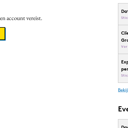
Da
een account vereist.
Sti
Cli
Gr
Vor
Ex
pe
Sti
Bekij
Ev
Da