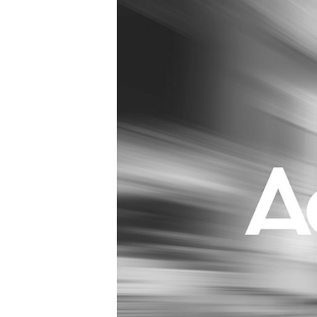
Carriere
Effectiviteit
Contentmarketing
Gedragsverand
Craft
Influencer mar
Customer Experience
Interne commu
Data & Insights
Martech