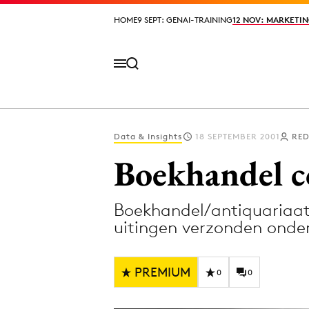
HOME
HOME
9 SEPT: GENAI-TRAINING
9 SEPT: GENAI-TRAINING
12 NOV: MARKETIN
12 NOV: MARKETIN
Data & Insights
18 SEPTEMBER 2001
RED
Volg het laatste nieuws via de Adformatie N
Boekhandel c
Boekhandel/antiquariaat
Topics
uitingen verzonden onder
Artificial Intelligence
Design
Bureaus
Digital transf
PREMIUM
0
0
Campagnes
Diversiteit