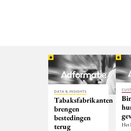
CUST
DATA & INSIGHTS
Bi
Tabaksfabrikanten
hu
brengen
ge
bestedingen
Het D
terug