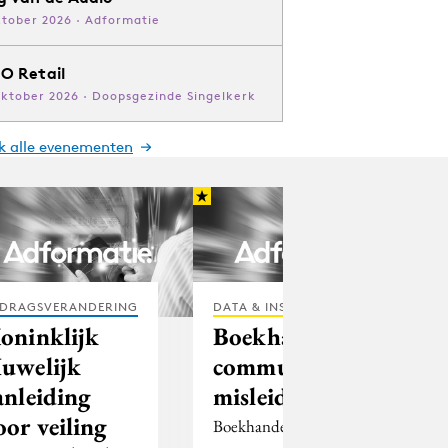
ktober 2026 · Adformatie
O Retail
oktober 2026 · Doopsgezinde Singelkerk
jk alle evenementen
DRAGSVERANDERING
DATA & INSIGHTS
oninklijk
Boekhandel
uwelijk
communiceert
anleiding
misleidend
oor veiling
Boekhandel/antiquariaat