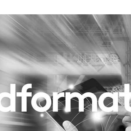
Programmatic
ering
Purpose Marketing
keting
Reputatie & crisis
nicatie