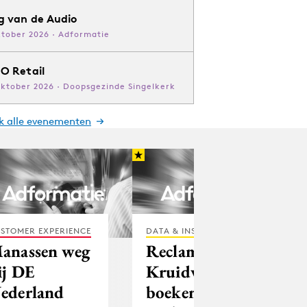
g van de Audio
ktober 2026 · Adformatie
O Retail
oktober 2026 · Doopsgezinde Singelkerk
jk alle evenementen
STOMER EXPERIENCE
DATA & INSIGHTS
anassen weg
Reclame
ij DE
Kruidvat voor
ederland
boeken