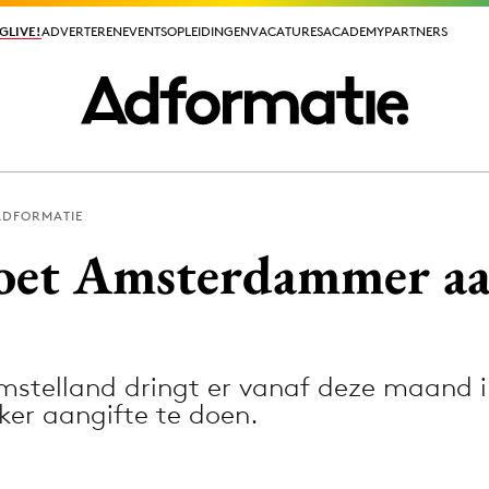
GLIVE!
GLIVE!
ADVERTEREN
ADVERTEREN
EVENTS
EVENTS
OPLEIDINGEN
OPLEIDINGEN
VACATURES
VACATURES
ACADEMY
ACADEMY
PARTNERS
PARTNERS
ADFORMATIE
ieuws app
et Amsterdammer aan
stelland dringt er vanaf deze maand 
Media
ker aangifte te doen.
ormation
Merkstrategie
PR