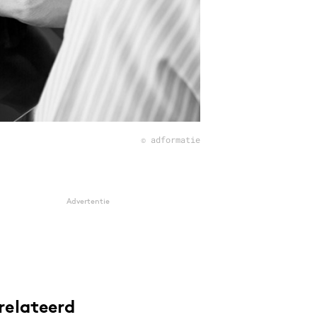
© adformatie
Advertentie
relateerd