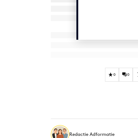
0
0
Redactie Adformatie