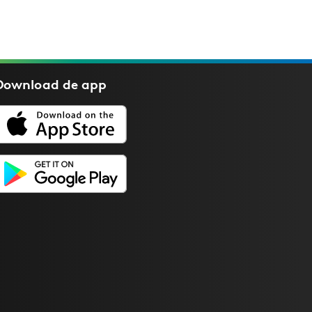
Download de
app