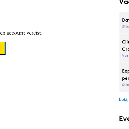
Va
Da
Sti
een account vereist.
Cli
Gr
Vor
Ex
pe
Sti
Bekij
Ev