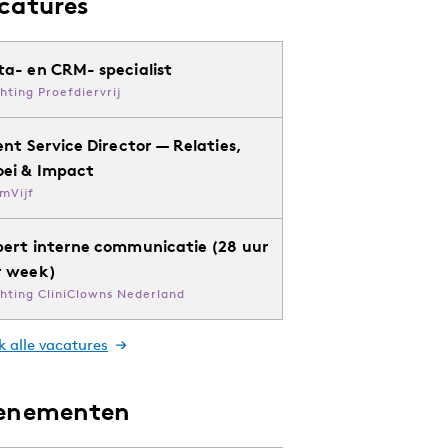
catures
ta- en CRM- specialist
chting Proefdiervrij
ent Service Director — Relaties,
oei & Impact
mVijf
pert interne communicatie (28 uur
r week)
chting CliniClowns Nederland
k alle vacatures
enementen