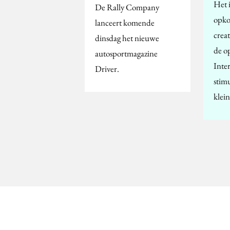
Het i
De Rally Company
opko
lanceert komende
creat
dinsdag het nieuwe
de o
autosportmagazine
Inter
Driver.
stim
klei