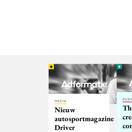
PUR
MEDIA
The
Nieuw
cre
autosportmagazine
co
Driver