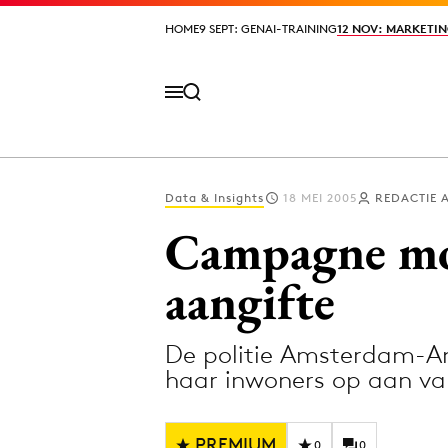
HOME
HOME
9 SEPT: GENAI-TRAINING
9 SEPT: GENAI-TRAINING
12 NOV: MARKETIN
12 NOV: MARKETIN
Data & Insights
18 MEI 2005
REDACTIE 
Volg het laatste nieuws via de Adformatie N
Campagne mo
aangifte
Topics
De politie Amsterdam-Am
Artificial Intelligence
Design
haar inwoners op aan va
Bureaus
Digital transf
Campagnes
Diversiteit
PREMIUM
0
0