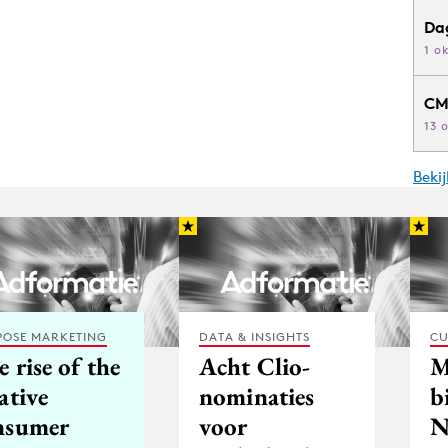
Da
1 o
CM
13 
Beki
POSE MARKETING
DATA & INSIGHTS
CU
 rise of the
Acht Clio-
M
ative
nominaties
b
nsumer
voor
N