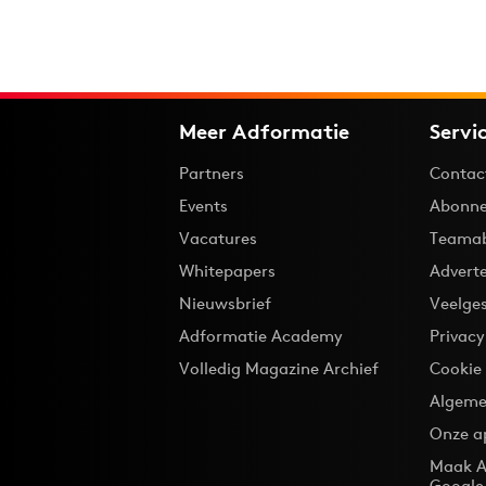
Meer Adformatie
Servi
Partners
Contac
Events
Abonne
Vacatures
Teama
Whitepapers
Advert
Nieuwsbrief
Veelge
Adformatie Academy
Privac
Volledig Magazine Archief
Cookie
Algeme
Onze a
Maak A
Google