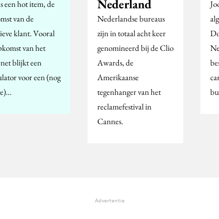
Nederland
s een hot item, de
Jo
mst van de
Nederlandse bureaus
al
ieve klant. Vooral
zijn in totaal acht keer
Do
pkomst van het
genomineerd bij de Clio
Ne
net blijkt een
Awards, de
be
ulator voor een (nog
Amerikaanse
car
ne)…
tegenhanger van het
bu
reclamefestival in
Cannes.
Advertentie