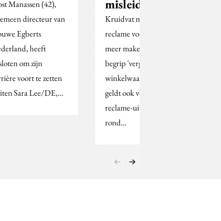
misleidend
ost Manassen (42),
gemeen directeur van
Kruidvat mag geen
uwe Egberts
reclame voor boeken
derland, heeft
meer maken met het
sloten om zijn
begrip 'vergelijkbare
rière voort te zetten
winkelwaarde'. Dat
iten Sara Lee/DE,…
geldt ook voor de
reclame-uitingen
rond…