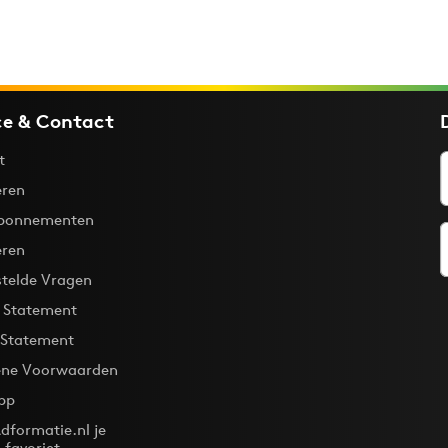
ce & Contact
t
ren
bonnementen
eren
stelde Vragen
y Statement
 Statement
ne Voorwaarden
pp
dformatie.nl je
-favoriet