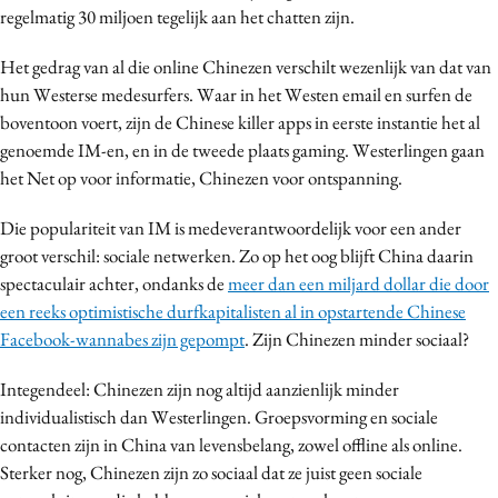
regelmatig 30 miljoen tegelijk aan het chatten zijn.
Het gedrag van al die online Chinezen verschilt wezenlijk van dat van
hun Westerse medesurfers. Waar in het Westen email en surfen de
boventoon voert, zijn de Chinese killer apps in eerste instantie het al
genoemde IM-en, en in de tweede plaats gaming. Westerlingen gaan
het Net op voor informatie, Chinezen voor ontspanning.
Die populariteit van IM is medeverantwoordelijk voor een ander
groot verschil: sociale netwerken. Zo op het oog blijft China daarin
spectaculair achter, ondanks de
meer dan een miljard dollar die door
een reeks optimistische durfkapitalisten al in opstartende Chinese
Facebook-wannabes zijn gepompt
. Zijn Chinezen minder sociaal?
Integendeel: Chinezen zijn nog altijd aanzienlijk minder
individualistisch dan Westerlingen. Groepsvorming en sociale
contacten zijn in China van levensbelang, zowel offline als online.
Sterker nog, Chinezen zijn zo sociaal dat ze juist geen sociale