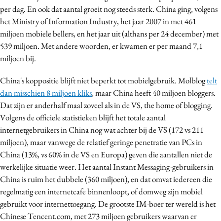
per dag. En ook dat aantal groeit nog steeds sterk. China ging, volgens
Media
het Ministry of Information Industry, het jaar 2007 in met 461
Merkstrategie
miljoen mobiele bellers, en het jaar uit (althans per 24 december) met
PR
539 miljoen. Met andere woorden, er kwamen er per maand 7,1
Programmatic
miljoen bij.
Purpose Marketing
China's koppositie blijft niet beperkt tot mobielgebruik. Molblog
telt
Reputatie & crisis
dan misschien 8 miljoen kliks
, maar China heeft 40 miljoen bloggers.
Dat zijn er anderhalf maal zoveel als in de VS, the home of blogging.
Volgens de officiele statistieken blijft het totale aantal
internetgebruikers in China nog wat achter bij de VS (172 vs 211
miljoen), maar vanwege de relatief geringe penetratie van PCs in
China (13%, vs 60% in de VS en Europa) geven die aantallen niet de
werkelijke situatie weer. Het aantal Instant Messaging-gebruikers in
China is ruim het dubbele (360 miljoen), en dat omvat iedereen die
regelmatig een internetcafe binnenloopt, of domweg zijn mobiel
gebruikt voor internettoegang. De grootste IM-boer ter wereld is het
Chinese Tencent.com, met 273 miljoen gebruikers waarvan er