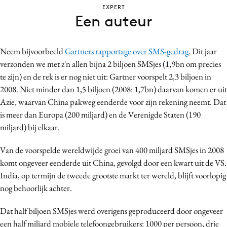
EXPERT
Bureaus
Een auteur
Campagnes
Carriere
Neem bijvoorbeeld
Gartners rapportage over SMS-gedrag
. Dit jaar
Contentmarketing
verzonden we met z'n allen bijna 2 biljoen SMSjes (1,9bn om precies
Craft
te zijn) en de rek is er nog niet uit: Gartner voorspelt 2,3 biljoen in
Customer Experience
2008. Niet minder dan 1,5 biljoen (2008: 1,7bn) daarvan komen er uit
Data & Insights
Azie, waarvan China pakweg eenderde voor zijn rekening neemt. Dat
is meer dan Europa (200 miljard) en de Verenigde Staten (190
Design
miljard) bij elkaar.
Digital transformation
Diversiteit
Van de voorspelde wereldwijde groei van 400 miljard SMSjes in 2008
Effectiviteit
komt ongeveer eenderde uit China, gevolgd door een kwart uit de VS.
India, op termijn de tweede grootste markt ter wereld, blijft voorlopig
Gedragsverandering
nog behoorlijk achter.
Influencer marketing
Interne communicatie
Dat half biljoen SMSjes werd overigens geproduceerd door ongeveer
Martech
een half miljard mobiele telefoongebruikers: 1000 per persoon, drie