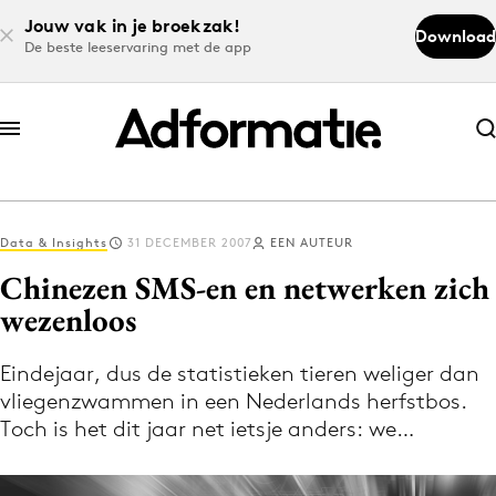
Jouw vak in je broekzak!
Download
De beste leeservaring met de app
Abonneer nu
Abonneer nu
Data & Insights
31 DECEMBER 2007
EEN AUTEUR
Log in
Chinezen SMS-en en netwerken zich
wezenloos
Download de app
Volg het laatste nieuws via de Adformatie
Eindejaar, dus de statistieken tieren weliger dan
vliegenzwammen in een Nederlands herfstbos.
Nieuws app
Toch is het dit jaar net ietsje anders: we…