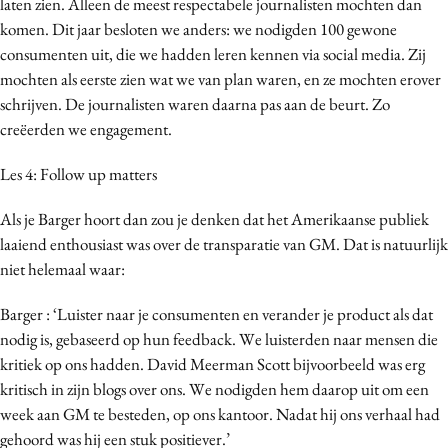
laten zien. Alleen de meest respectabele journalisten mochten dan
komen. Dit jaar besloten we anders: we nodigden 100 gewone
consumenten uit, die we hadden leren kennen via social media. Zij
mochten als eerste zien wat we van plan waren, en ze mochten erover
schrijven. De journalisten waren daarna pas aan de beurt. Zo
creëerden we engagement.
Les 4: Follow up matters
Als je Barger hoort dan zou je denken dat het Amerikaanse publiek
laaiend enthousiast was over de transparatie van GM. Dat is natuurlijk
niet helemaal waar:
Barger : ‘Luister naar je consumenten en verander je product als dat
nodig is, gebaseerd op hun feedback. We luisterden naar mensen die
kritiek op ons hadden. David Meerman Scott bijvoorbeeld was erg
kritisch in zijn blogs over ons. We nodigden hem daarop uit om een
week aan GM te besteden, op ons kantoor. Nadat hij ons verhaal had
gehoord was hij een stuk positiever.’