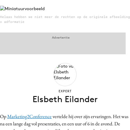
Helaas hebben we niet meer de rechten op de originele afbeelding
© adformatie
Menu
Home
Advertentie
9 sept: GenAI-training
12 nov: MarketingLive!
Adverteren
Events
Opleidingen
Vacatures
EXPERT
Elsbeth Eilander
Academy
Partners
Op
Marketing2Conference
vertelde hij over zijn ervaringen. Het was
Topics
na een lange dag vol presentaties, en een uur of 6 in de avond. De
Artificial Intelligence