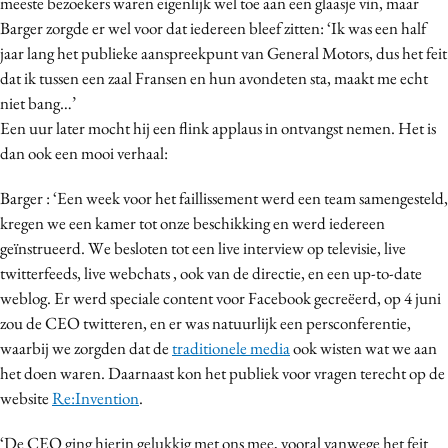
meeste bezoekers waren eigenlijk wel toe aan een glaasje vin, maar
Barger zorgde er wel voor dat iedereen bleef zitten: ‘Ik was een half
Bureaus
jaar lang het publieke aanspreekpunt van General Motors, dus het feit
Campagnes
dat ik tussen een zaal Fransen en hun avondeten sta, maakt me echt
Carriere
niet bang…’
Contentmarketing
Een uur later mocht hij een flink applaus in ontvangst nemen. Het is
Craft
dan ook een mooi verhaal:
Customer Experience
Barger : ‘Een week voor het faillissement werd een team samengesteld,
Data & Insights
kregen we een kamer tot onze beschikking en werd iedereen
Design
geïnstrueerd. We besloten tot een live interview op televisie, live
Digital transformation
twitterfeeds, live webchats , ook van de directie, en een up-to-date
weblog. Er werd speciale content voor Facebook gecreëerd, op 4 juni
Diversiteit
zou de CEO twitteren, en er was natuurlijk een persconferentie,
Effectiviteit
waarbij we zorgden dat de
traditionele media
ook wisten wat we aan
Gedragsverandering
het doen waren. Daarnaast kon het publiek voor vragen terecht op de
Influencer marketing
website
Re:Invention
.
Interne communicatie
‘De CEO ging hierin gelukkig met ons mee, vooral vanwege het feit