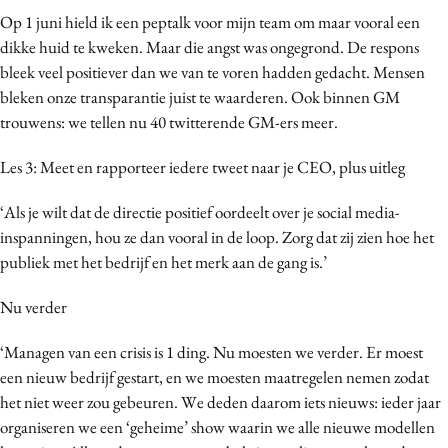
Op 1 juni hield ik een peptalk voor mijn team om maar vooral een
dikke huid te kweken. Maar die angst was ongegrond. De respons
bleek veel positiever dan we van te voren hadden gedacht. Mensen
bleken onze transparantie juist te waarderen. Ook binnen GM
trouwens: we tellen nu 40 twitterende GM-ers meer.
Les 3: Meet en rapporteer iedere tweet naar je CEO, plus uitleg
‘Als je wilt dat de directie positief oordeelt over je social media-
inspanningen, hou ze dan vooral in de loop. Zorg dat zij zien hoe het
publiek met het bedrijf en het merk aan de gang is.’
Nu verder
‘Managen van een crisis is 1 ding. Nu moesten we verder. Er moest
een nieuw bedrijf gestart, en we moesten maatregelen nemen zodat
het niet weer zou gebeuren. We deden daarom iets nieuws: ieder jaar
organiseren we een ‘geheime’ show waarin we alle nieuwe modellen