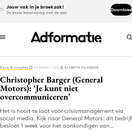
Jouw vak in je broekzak!
Download
De beste leeservaring met de app
Abonneer nu
Abonneer nu
Data & Insights
29 MAART 2010
ELSBETH EILANDER
Log in
Christopher Barger (General
Motors): ‘Je kunt niet
overcommuniceren’
Download de app
Volg het laatste nieuws via de Adformatie
Het is nooit te laat voor crisismanagement via
Nieuws app
social media. Kijk naar General Motors: dit bedrijf
besloot 1 week voor het aankondigen van…