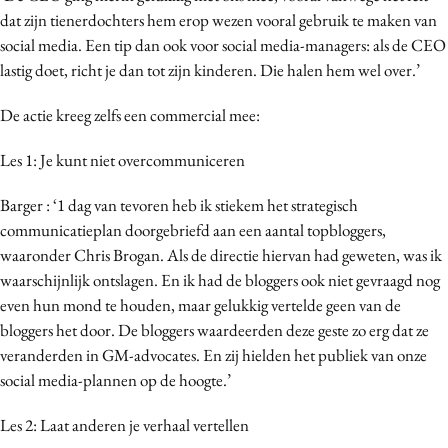
Martech
dat zijn tienerdochters hem erop wezen vooral gebruik te maken van
Media
social media. Een tip dan ook voor social media-managers: als de CEO
Merkstrategie
lastig doet, richt je dan tot zijn kinderen. Die halen hem wel over.’
PR
De actie kreeg zelfs een commercial mee:
Programmatic
Purpose Marketing
Les 1: Je kunt niet overcommuniceren
Reputatie & crisis
Barger : ‘1 dag van tevoren heb ik stiekem het strategisch
communicatieplan doorgebriefd aan een aantal topbloggers,
waaronder Chris Brogan. Als de directie hiervan had geweten, was ik
waarschijnlijk ontslagen. En ik had de bloggers ook niet gevraagd nog
even hun mond te houden, maar gelukkig vertelde geen van de
bloggers het door. De bloggers waardeerden deze geste zo erg dat ze
veranderden in GM-advocates. En zij hielden het publiek van onze
social media-plannen op de hoogte.’
Les 2: Laat anderen je verhaal vertellen