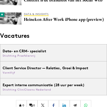
Media
Merkstrategie
DATA & INSIGHTS
Heineken After Work iPhone app (preview)
PR
Programmatic
Purpose Marketing
Vacatures
Reputatie & crisis
Data- en CRM- specialist
Stichting Proefdiervrij
Client Service Director — Relaties, Groei & Impact
VormVijf
Expert interne communicatie (28 uur per week)
Stichting CliniClowns Nederland
0
0