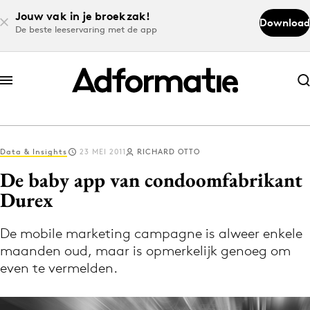
Jouw vak in je broekzak!
Download
De beste leeservaring met de app
Abonneer nu
Abonneer nu
Data & Insights
23 MEI 2011
RICHARD OTTO
Log in
De baby app van condoomfabrikant
Durex
Download de app
Volg het laatste nieuws via de Adformatie
De mobile marketing campagne is alweer enkele
maanden oud, maar is opmerkelijk genoeg om
Nieuws app
even te vermelden.