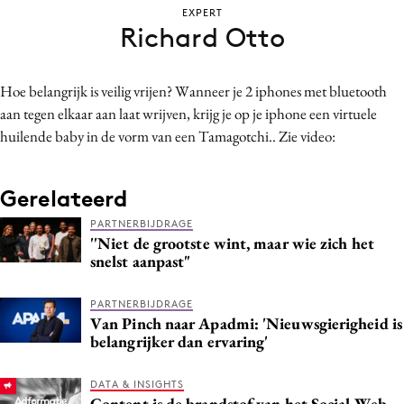
EXPERT
Bureaus
Richard Otto
Campagnes
Carriere
Hoe belangrijk is veilig vrijen? Wanneer je 2 iphones met bluetooth
Contentmarketing
aan tegen elkaar aan laat wrijven, krijg je op je iphone een virtuele
Craft
huilende baby in de vorm van een Tamagotchi.. Zie video:
Customer Experience
Data & Insights
Gerelateerd
Design
PARTNERBIJDRAGE
Digital transformation
''Niet de grootste wint, maar wie zich het
snelst aanpast"
Diversiteit
Effectiviteit
PARTNERBIJDRAGE
Gedragsverandering
Van Pinch naar Apadmi: 'Nieuwsgierigheid is
belangrijker dan ervaring'
Influencer marketing
Interne communicatie
DATA & INSIGHTS
Martech
Content is de brandstof van het Social Web