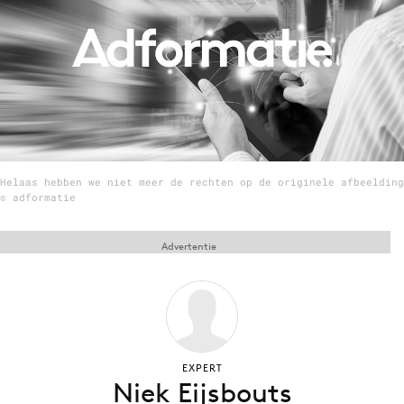
Menu
Home
9 sept: GenAI-training
12 nov: MarketingLive!
Helaas hebben we niet meer de rechten op de originele afbeelding
Adverteren
© adformatie
Events
Opleidingen
Advertentie
Vacatures
Academy
Partners
Topics
EXPERT
Niek Eijsbouts
Artificial Intelligence