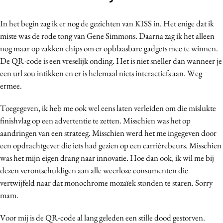
Bureaus
In het begin zag ik er nog de gezichten van KISS in. Het enige dat ik
Campagnes
miste was de rode tong van Gene Simmons. Daarna zag ik het alleen
Carriere
nog maar op zakken chips om er opblaasbare gadgets mee te winnen.
Contentmarketing
De QR-code is een vreselijk onding. Het is niet sneller dan wanneer je
Craft
een url zou intikken en er is helemaal niets interactiefs aan. Weg
Customer Experience
ermee.
Data & Insights
Toegegeven, ik heb me ook wel eens laten verleiden om die mislukte
Design
finishvlag op een advertentie te zetten. Misschien was het op
Digital transformation
aandringen van een strateeg. Misschien werd het me ingegeven door
Diversiteit
een opdrachtgever die iets had gezien op een carrièrebeurs. Misschien
was het mijn eigen drang naar innovatie. Hoe dan ook, ik wil me bij
Effectiviteit
dezen verontschuldigen aan alle weerloze consumenten die
Gedragsverandering
vertwijfeld naar dat monochrome mozaïek stonden te staren. Sorry
Influencer marketing
mam.
Interne communicatie
Voor mij is de QR-code al lang geleden een stille dood gestorven.
Martech