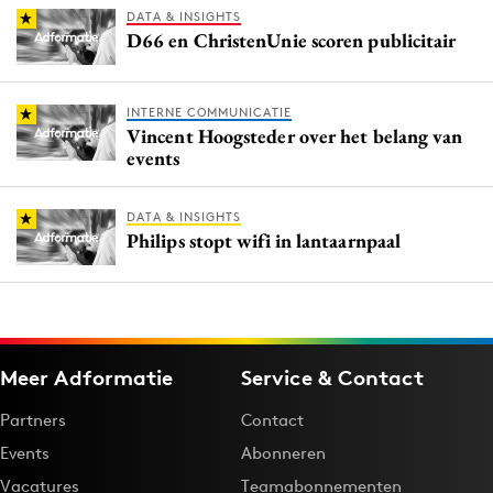
DATA & INSIGHTS
D66 en ChristenUnie scoren publicitair
INTERNE COMMUNICATIE
Vincent Hoogsteder over het belang van
events
DATA & INSIGHTS
Philips stopt wifi in lantaarnpaal
Meer Adformatie
Service & Contact
Partners
Contact
Events
Abonneren
Vacatures
Teamabonnementen