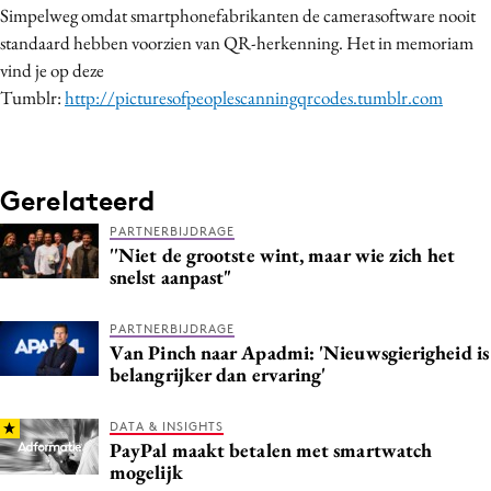
Simpelweg omdat smartphonefabrikanten de camerasoftware nooit
Media
standaard hebben voorzien van QR-herkenning. Het in memoriam
Merkstrategie
vind je op deze
PR
Tumblr:
http://picturesofpeoplescanningqrcodes.tumblr.com
Programmatic
Purpose Marketing
Reputatie & crisis
Gerelateerd
PARTNERBIJDRAGE
''Niet de grootste wint, maar wie zich het
snelst aanpast"
PARTNERBIJDRAGE
Van Pinch naar Apadmi: 'Nieuwsgierigheid is
belangrijker dan ervaring'
DATA & INSIGHTS
PayPal maakt betalen met smartwatch
mogelijk