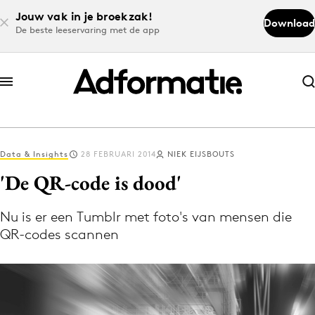
Jouw vak in je broekzak!
Download
De beste leeservaring met de app
Abonneer nu
Abonneer nu
Data & Insights
28 FEBRUARI 2014
NIEK EIJSBOUTS
Log in
'De QR-code is dood'
Nu is er een Tumblr met foto's van mensen die
Download de app
QR-codes scannen
Volg het laatste nieuws via de Adformatie
Nieuws app