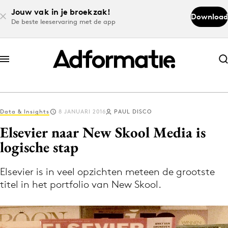
Jouw vak in je broekzak!
Download
De beste leeservaring met de app
Abonneer nu
Abonneer nu
Data & Insights
8 JANUARI 2016
PAUL DISCO
Log in
Elsevier naar New Skool Media is
logische stap
Download de app
Volg het laatste nieuws via de Adformatie
Elsevier is in veel opzichten meteen de grootste
titel in het portfolio van New Skool.
Nieuws app