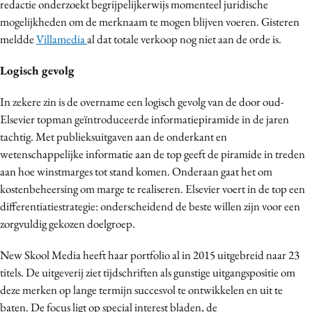
redactie onderzoekt begrijpelijkerwijs momenteel juridische
Media
mogelijkheden om de merknaam te mogen blijven voeren. Gisteren
Merkstrategie
meldde
Villamedia
al dat totale verkoop nog niet aan de orde is.
PR
Logisch gevolg
Programmatic
Purpose Marketing
In zekere zin is de overname een logisch gevolg van de door oud-
Elsevier topman geïntroduceerde informatiepiramide in de jaren
Reputatie & crisis
tachtig. Met publieksuitgaven aan de onderkant en
wetenschappelijke informatie aan de top geeft de piramide in treden
aan hoe winstmarges tot stand komen. Onderaan gaat het om
kostenbeheersing om marge te realiseren. Elsevier voert in de top een
differentiatiestrategie: onderscheidend de beste willen zijn voor een
zorgvuldig gekozen doelgroep.
New Skool Media heeft haar portfolio al in 2015 uitgebreid naar 23
titels. De uitgeverij ziet tijdschriften als gunstige uitgangspositie om
deze merken op lange termijn succesvol te ontwikkelen en uit te
baten. De focus ligt op special interest bladen, de