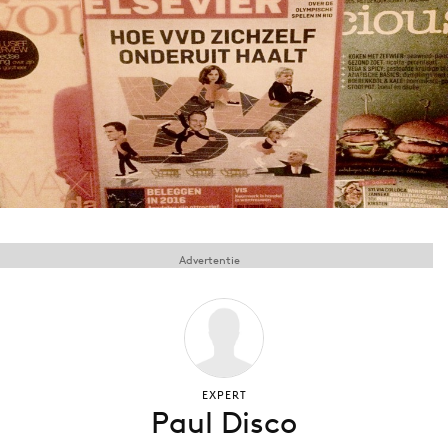
Menu
Home
9 sept: GenAI-training
12 nov: MarketingLive!
Adverteren
Events
Advertentie
Opleidingen
Vacatures
Academy
Partners
Topics
EXPERT
Paul Disco
Artificial Intelligence