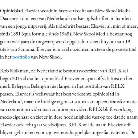
Bureaus
Opinieblad Elsevier wordt in fases verkocht aan New Skool Media.
Campagnes
Daarmee komt een van Nederlands oudste tijdschriften in handen
Carriere
van een jonge uitgeverij. Als tijdschrift bestaat Elsevier al, min of meer,
sinds 1891 (qua formule sinds 1945). New Skool Media bestaat nog
Contentmarketing
geen twee jaar; de uitgeverij werd opgericht na een buy out van 19
Craft
titels van Sanoma. Elsevier is in veel opzichten meteen de grootste titel
Customer Experience
in het
portfolio
van New Skool.
Data & Insights
Rob Kolkman, de Nederlandse bestuursvoorzitter van RELX zei
Design
begin 2015 al dat het opinieblad Elsevier en spin-offs als Juist en het
Digital transformation
merk Beleggers Belangen niet langer in het portfolio van RELX
Diversiteit
passen. Elsevier is weliswaar het best verkochte opinieblad in
Effectiviteit
Nederland, maar de huidige eigenaar stuurt aan op een transformatie
Gedragsverandering
van content provider naar solution provider. RELX blijft voorlopig
mede-eigenaar en ziet er in deze hoedanigheid vast op toe dat de naam
Influencer marketing
Elsevier ook echt gaat verdwijnen. RELX wil de naam Elsevier zelf
Interne communicatie
blijven gebruiken voor zijn wetenschappelijke uitgeefactiviteiten. De
Martech