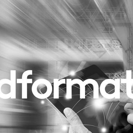
Programmatic
ering
Purpose Marketing
keting
Reputatie & crisis
nicatie