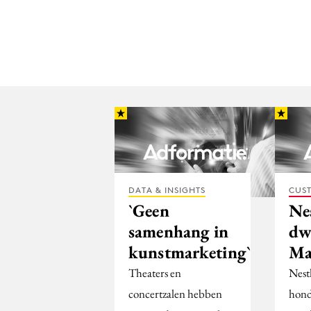
DATA & INSIGHTS
CUST
`Geen
Nes
samenhang in
dw
kunstmarketing`
Ma
Theaters en
Nestl
concertzalen hebben
hond