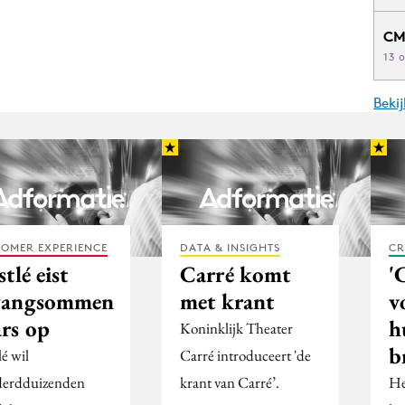
CM
13 
Beki
OMER EXPERIENCE
DATA & INSIGHTS
CR
tlé eist
Carré komt
'
angsommen
met krant
v
rs op
h
Koninklijk Theater
b
é wil
Carré introduceert 'de
erdduizenden
krant van Carré’.
He