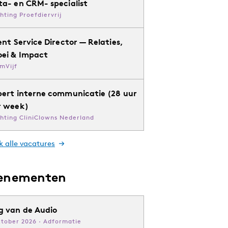
ta- en CRM- specialist
chting Proefdiervrij
ent Service Director — Relaties,
oei & Impact
mVijf
pert interne communicatie (28 uur
r week)
chting CliniClowns Nederland
k alle vacatures
enementen
g van de Audio
ktober 2026 · Adformatie