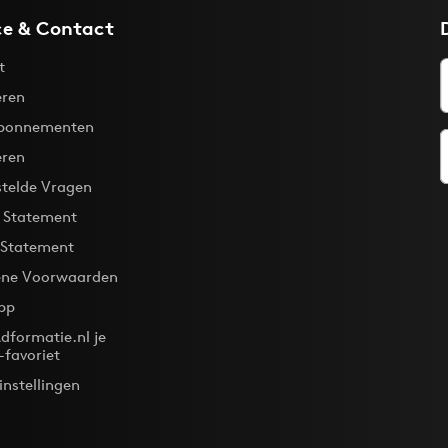
ce & Contact
t
ren
bonnementen
eren
stelde Vragen
y Statement
 Statement
ne Voorwaarden
pp
dformatie.nl je
-favoriet
instellingen