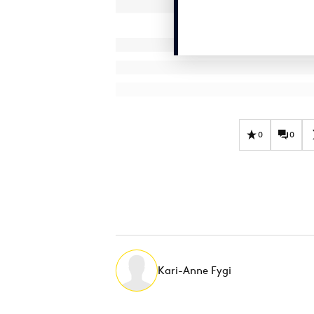
0
0
Kari-Anne Fygi