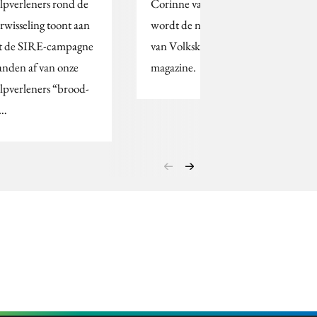
lpverleners rond de
Corinne van Duin
arwisseling toont aan
wordt de nieuwe chef
t de SIRE-campagne
van Volkskrant
nden af van onze
magazine.
lpverleners “brood-
n…