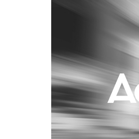
Carriere
Effectiviteit
Contentmarketing
Gedragsverand
Craft
Influencer mar
Customer Experience
Interne commu
Data & Insights
Martech