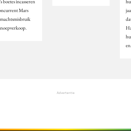
s boetes incasseren
hu
concurrent Mars
ja
 machtsmisbruik
da
snoepverkoop.
Ha
hu
e
Advertentie