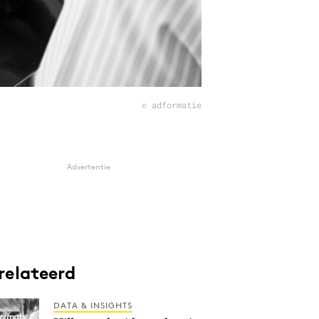
© adformatie
Advertentie
relateerd
DATA & INSIGHTS