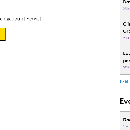
Da
Sti
een account vereist.
Cli
Gr
Vor
Ex
pe
Sti
Bekij
Ev
Da
1 o