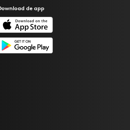
Download de
app