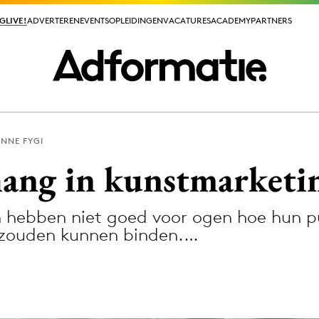
GLIVE!
GLIVE!
ADVERTEREN
ADVERTEREN
EVENTS
EVENTS
OPLEIDINGEN
OPLEIDINGEN
VACATURES
VACATURES
ACADEMY
ACADEMY
PARTNERS
PARTNERS
NNE FYGI
ieuws app
ang in kunstmarketi
 hebben niet goed voor ogen hoe hun pub
h zouden kunnen binden.…
Media
ormation
Merkstrategie
PR