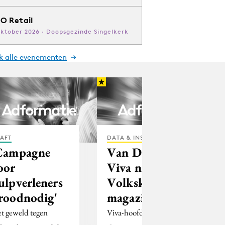
O Retail
oktober 2026 · Doopsgezinde Singelkerk
jk alle evenementen
AFT
DATA & INSIGHTS
Campagne
Van Duin van
oor
Viva naar
ulpverleners
Volkskrant
roodnodig'
magazine
t geweld tegen
Viva-hoofdredacteur