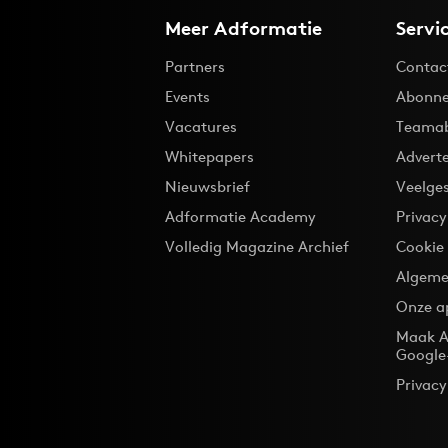
Meer Adformatie
Servi
Partners
Contac
Events
Abonne
Vacatures
Teama
Whitepapers
Advert
Nieuwsbrief
Veelge
Adformatie Academy
Privac
Volledig Magazine Archief
Cookie
Algeme
Onze a
Maak A
Google
Privacy