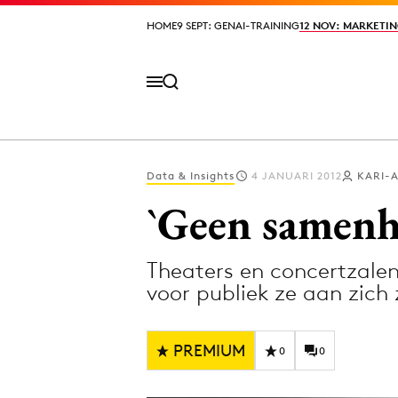
HOME
HOME
9 SEPT: GENAI-TRAINING
9 SEPT: GENAI-TRAINING
12 NOV: MARKETIN
12 NOV: MARKETIN
Data & Insights
4 JANUARI 2012
KARI-A
Volg het laatste nieuws via de Adformatie N
`Geen samenh
Theaters en concertzalen
Topics
voor publiek ze aan zic
Artificial Intelligence
Design
Bureaus
Digital transf
PREMIUM
0
0
Campagnes
Diversiteit