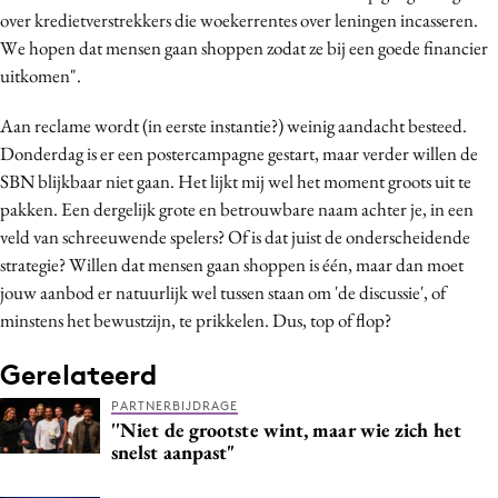
over kredietverstrekkers die woekerrentes over leningen incasseren.
Media
We hopen dat mensen gaan shoppen zodat ze bij een goede financier
Merkstrategie
uitkomen".
PR
Programmatic
Aan reclame wordt (in eerste instantie?) weinig aandacht besteed.
Donderdag is er een postercampagne gestart, maar verder willen de
Purpose Marketing
SBN blijkbaar niet gaan. Het lijkt mij wel het moment groots uit te
Reputatie & crisis
pakken. Een dergelijk grote en betrouwbare naam achter je, in een
veld van schreeuwende spelers? Of is dat juist de onderscheidende
strategie? Willen dat mensen gaan shoppen is één, maar dan moet
jouw aanbod er natuurlijk wel tussen staan om 'de discussie', of
minstens het bewustzijn, te prikkelen. Dus, top of flop?
Gerelateerd
PARTNERBIJDRAGE
''Niet de grootste wint, maar wie zich het
snelst aanpast"