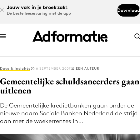
Jouw vak in je broekzak!
Download
De beste leeservaring met de app
Abonneer nu
Abonneer nu
Data & Insights
6 SEPTEMBER 2007
EEN AUTEUR
Log in
Gemeentelijke schuldsaneerders gaan
uitlenen
Download de app
Volg het laatste nieuws via de Adformatie
De Gemeentelijke kredietbanken gaan onder de
nieuwe naam Sociale Banken Nederland de strijd
Nieuws app
aan met de woekerrentes in…