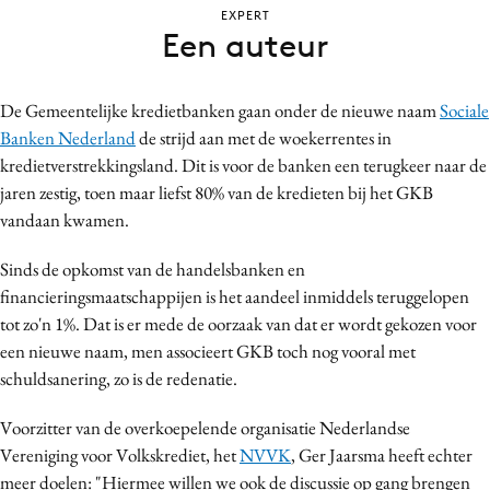
EXPERT
Bureaus
Een auteur
Campagnes
Carriere
De Gemeentelijke kredietbanken gaan onder de nieuwe naam
Sociale
Contentmarketing
Banken Nederland
de strijd aan met de woekerrentes in
Craft
kredietverstrekkingsland. Dit is voor de banken een terugkeer naar de
Customer Experience
jaren zestig, toen maar liefst 80% van de kredieten bij het GKB
Data & Insights
vandaan kwamen.
Design
Sinds de opkomst van de handelsbanken en
Digital transformation
financieringsmaatschappijen is het aandeel inmiddels teruggelopen
Diversiteit
tot zo'n 1%. Dat is er mede de oorzaak van dat er wordt gekozen voor
Effectiviteit
een nieuwe naam, men associeert GKB toch nog vooral met
schuldsanering, zo is de redenatie.
Gedragsverandering
Influencer marketing
Voorzitter van de overkoepelende organisatie Nederlandse
Interne communicatie
Vereniging voor Volkskrediet, het
NVVK
, Ger Jaarsma heeft echter
Martech
meer doelen: "Hiermee willen we ook de discussie op gang brengen