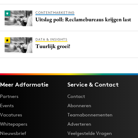
CONTENTMARKETING
Uitslag poll: Reclamebureaus krijgen last
DATA & INSIGHTS
Tuurlijk groei!
Meer Adformatie
Service & Contact
Partners
Contact
Events
Abonneren
Vacatures
Teamabonnementen
Whitepapers
Adverteren
Nieuwsbrief
Veelgestelde Vragen