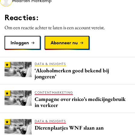
Maarten Hafkamp
Media
Merkstrategie
Reacties:
PR
Om een reactie achter te laten is een account vereist.
Programmatic
Purpose Marketing
Inloggen
Abonneer nu
Reputatie & crisis
DATA & INSIGHTS
‘Alcoholmerken goed bekend bij
jongeren’
CONTENTMARKETING
Campagne over risico’s medicijngebruik
in verkeer
DATA & INSIGHTS
Dierenplaatjes WNF slaan aan