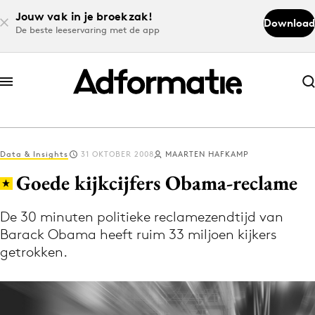
Jouw vak in je broekzak!
Download
De beste leeservaring met de app
Abonneer nu
Abonneer nu
Data & Insights
31 OKTOBER 2008
MAARTEN HAFKAMP
Log in
Goede kijkcijfers Obama-reclame
De 30 minuten politieke reclamezendtijd van
Download de app
Barack Obama heeft ruim 33 miljoen kijkers
Volg het laatste nieuws via de Adformatie
getrokken.
Nieuws app