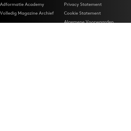
Adformatie Academy
Privacy Statement
Volledig Magazine Archief
Cookie Statement
Algemene Voorwaarden
Onze app
Maak Adformatie.nl je
Google-favoriet
Privacyinstellingen
Download de
Adformatie Nieuws App