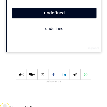
Bureaus
Campagnes
Carriere
Contentmarketing
Craft
Customer Experience
Data & Insights
Design
Digital transformation
Diversiteit
0
0
Effectiviteit
Advertentie
Gedragsverandering
Influencer marketing
Interne communicatie
Martech