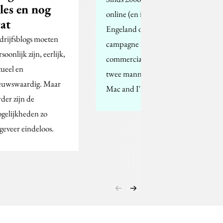
lles en nog
online (en in de VS en
at
Engeland op TV)
drijfsblogs moeten
campagne met
soonlijk zijn, eerlijk,
commercials met de
tueel en
twee mannetjes: I'm a
euwswaardig. Maar
Mac and I'm a PC.…
rder zijn de
gelijkheden zo
geveer eindeloos.