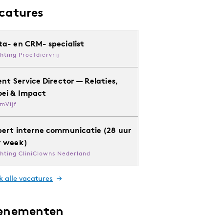
catures
ta- en CRM- specialist
chting Proefdiervrij
ent Service Director — Relaties,
oei & Impact
mVijf
pert interne communicatie (28 uur
r week)
chting CliniClowns Nederland
k alle vacatures
enementen