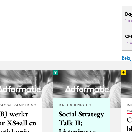
Da
1 o
CM
13 
Beki
RAGSVERANDERING
DATA & INSIGHTS
IN
MA
BJ werkt
Social Strategy
C
or XS4all en
Talk II:
b
letiekunie
Listening to