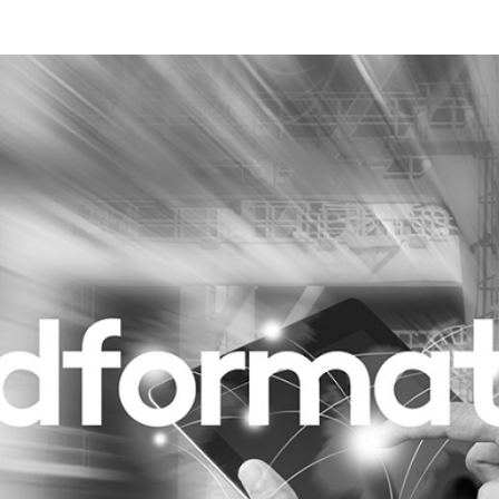
Programmatic
ering
Purpose Marketing
keting
Reputatie & crisis
nicatie