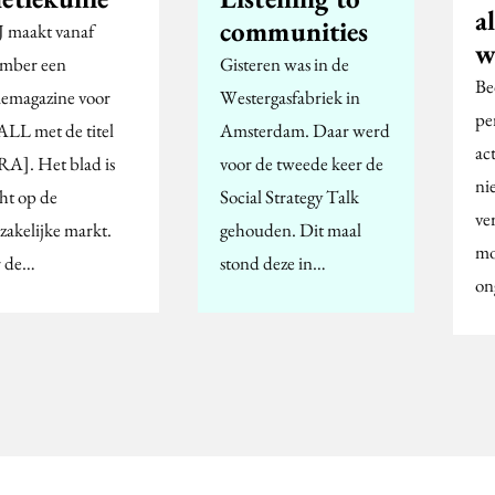
a
communities
 maakt vanaf
w
mber een
Gisteren was in de
Be
tiemagazine voor
Westergasfabriek in
per
LL met de titel
Amsterdam. Daar werd
ac
A]. Het blad is
voor de tweede keer de
ni
cht op de
Social Strategy Talk
ve
zakelijke markt.
gehouden. Dit maal
mo
 de…
stond deze in…
on