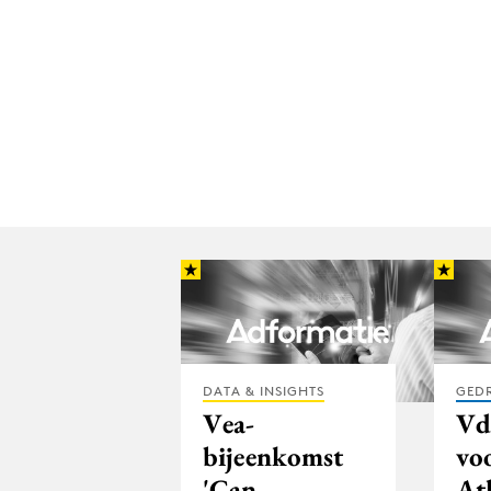
DATA & INSIGHTS
GED
Vea-
Vd
bijeenkomst
vo
'Can
At