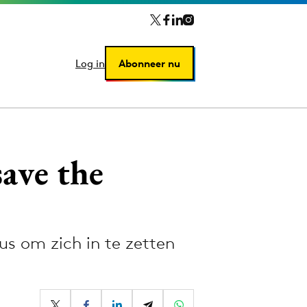
Log in
Log in
Abonneer nu
Abonneer nu
save the
s om zich in te zetten