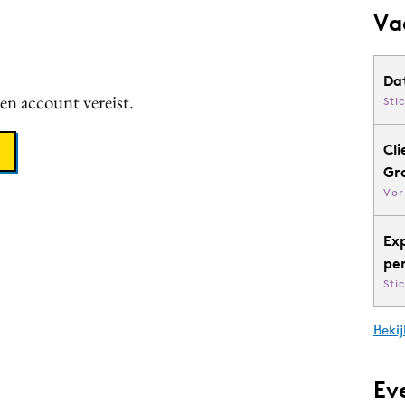
Va
Da
een account vereist.
Sti
Cli
Gr
Vor
Ex
pe
Sti
Bekij
Ev