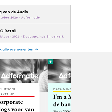
g van de Audio
ktober 2026 · Adformatie
O Retail
oktober 2026 · Doopsgezinde Singelkerk
jk alle evenementen
FLUENCER
DATA & INSIGHTS
RKETING
I'm a Mac ...
orporate
de banner
logs voor van
Sinds 2006 voert Apple