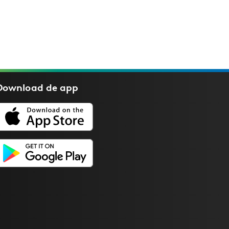
Download de
app