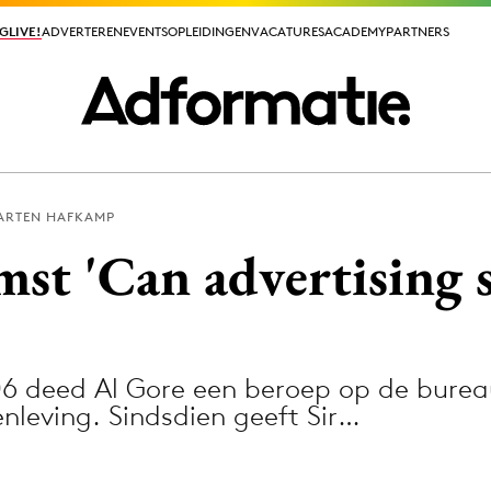
GLIVE!
GLIVE!
ADVERTEREN
ADVERTEREN
EVENTS
EVENTS
OPLEIDINGEN
OPLEIDINGEN
VACATURES
VACATURES
ACADEMY
ACADEMY
PARTNERS
PARTNERS
ARTEN HAFKAMP
ieuws app
st 'Can advertising 
6 deed Al Gore een beroep op de bureau
Media
leving. Sindsdien geeft Sir…
ormation
Merkstrategie
PR