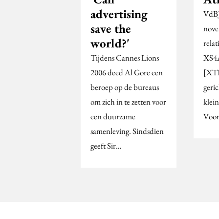
advertising
VdBJ
save the
nove
world?'
rela
Tijdens Cannes Lions
XS4A
2006 deed Al Gore een
[XTR
beroep op de bureaus
geri
om zich in te zetten voor
klein
een duurzame
Voor
samenleving. Sindsdien
geeft Sir…