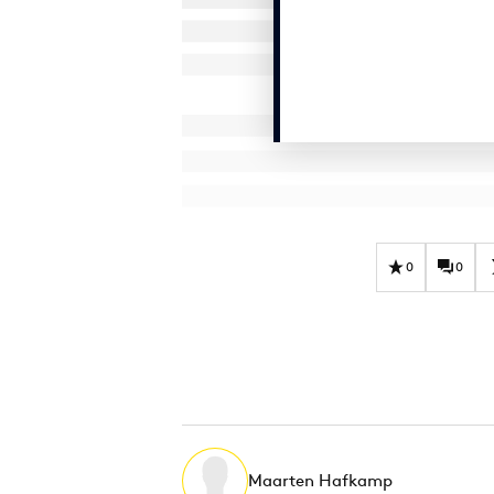
0
0
Maarten Hafkamp