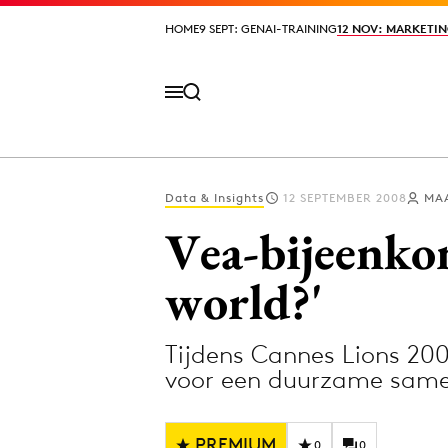
HOME
HOME
9 SEPT: GENAI-TRAINING
9 SEPT: GENAI-TRAINING
12 NOV: MARKETIN
12 NOV: MARKETIN
Data & Insights
12 SEPTEMBER 2008
MA
Volg het laatste nieuws via de Adformatie N
Vea-bijeenkom
world?'
Topics
Tijdens Cannes Lions 200
Artificial Intelligence
Design
voor een duurzame samen
Bureaus
Digital transf
Campagnes
Diversiteit
PREMIUM
0
0