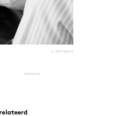
© adformatie
Advertentie
relateerd