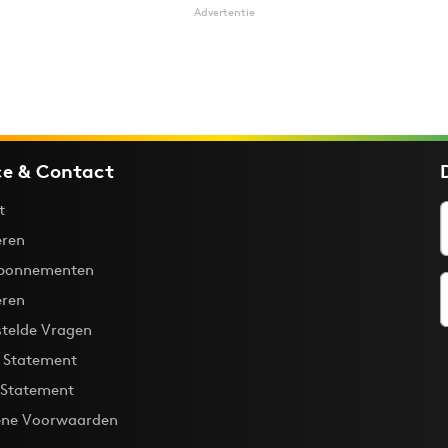
Advertentie
ce & Contact
t
ren
bonnementen
eren
stelde Vragen
y Statement
 Statement
ne Voorwaarden