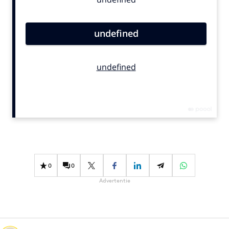
Bureaus
Campagnes
Carriere
Contentmarketing
Craft
Customer Experience
Data & Insights
Design
Digital transformation
Diversiteit
Effectiviteit
0
0
Gedragsverandering
Advertentie
Influencer marketing
Interne communicatie
Martech