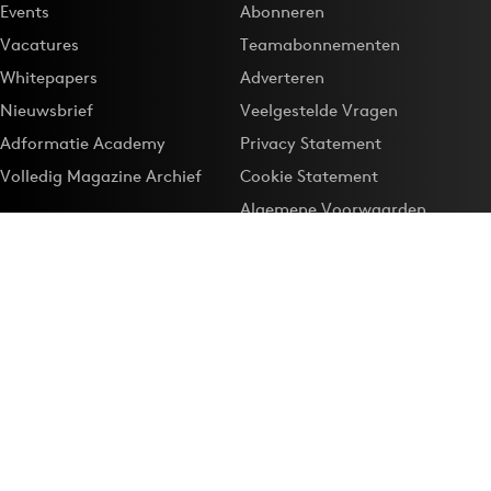
Events
Abonneren
Vacatures
Teamabonnementen
Whitepapers
Adverteren
Nieuwsbrief
Veelgestelde Vragen
Adformatie Academy
Privacy Statement
Volledig Magazine Archief
Cookie Statement
Algemene Voorwaarden
Onze app
Maak Adformatie.nl je
Google-favoriet
Privacyinstellingen
Download de
Adformatie Nieuws App