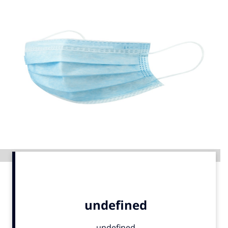
Menu
Home
9 sept: GenAI-training
12 nov: MarketingLive!
Adverteren
Events
Opleidingen
Vacatures
Advertentie
Academy
Partners
Topics
Artificial Intelligence