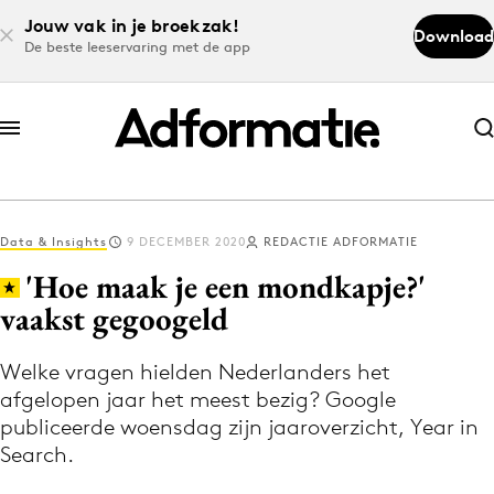
Jouw vak in je broekzak!
Download
De beste leeservaring met de app
Abonneer nu
Abonneer nu
Data & Insights
9 DECEMBER 2020
REDACTIE ADFORMATIE
Log in
'Hoe maak je een mondkapje?'
vaakst gegoogeld
Download de app
Volg het laatste nieuws via de Adformatie
Welke vragen hielden Nederlanders het
afgelopen jaar het meest bezig? Google
Nieuws app
publiceerde woensdag zijn jaaroverzicht, Year in
Search.