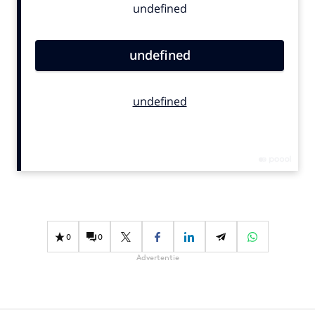
Bureaus
Campagnes
Carriere
Contentmarketing
Craft
Customer Experience
Data & Insights
Design
Digital transformation
Diversiteit
Effectiviteit
0
0
Gedragsverandering
Advertentie
Influencer marketing
Interne communicatie
Martech