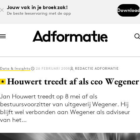
Jouw vak in je broekzak!
Download
De beste leeservaring met de app
Abonneer nu
Abonneer nu
Data & Insights
26 FEBRUARI 2008
REDACTIE ADFORMATIE
Log in
Houwert treedt af als ceo Wegener
Jan Houwert treedt op 8 mei af als
Download de app
bestuursvoorzitter van uitgeverij Wegener. Hij
Volg het laatste nieuws via de Adformatie
blijft wel verbonden aan Wegener als adviseur
Nieuws app
van het…