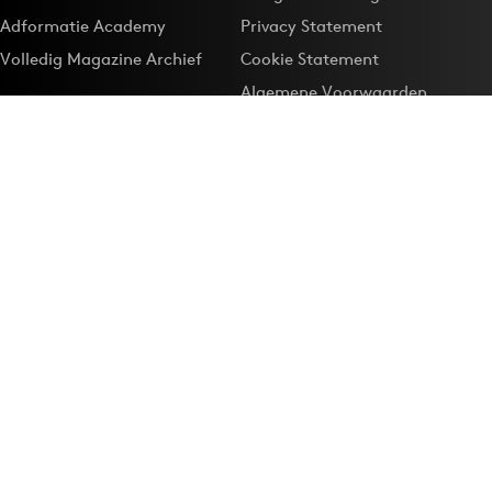
Adformatie Academy
Privacy Statement
Volledig Magazine Archief
Cookie Statement
Algemene Voorwaarden
Onze app
Maak Adformatie.nl je
Google-favoriet
Privacyinstellingen
Download de
Adformatie Nieuws App