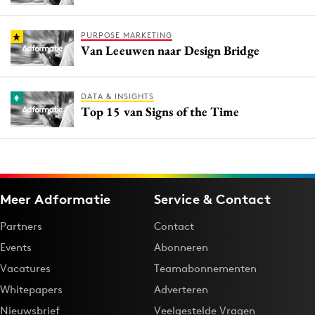
PURPOSE MARKETING
Van Leeuwen naar Design Bridge
DATA & INSIGHTS
Top 15 van Signs of the Time
Meer Adformatie
Service & Contact
Partners
Contact
Events
Abonneren
Vacatures
Teamabonnementen
Whitepapers
Adverteren
Nieuwsbrief
Veelgestelde Vragen