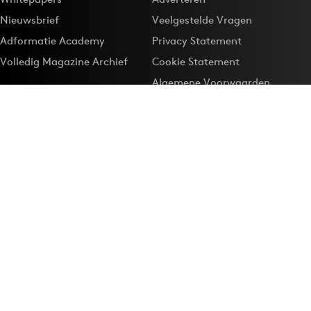
Nieuwsbrief
Veelgestelde Vragen
Adformatie Academy
Privacy Statement
Volledig Magazine Archief
Cookie Statement
Algemene Voorwaarden
Onze app
Maak Adformatie.nl je
Google-favoriet
Privacyinstellingen
Download de
Adformatie Nieuws App