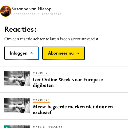
Media
Susanne van Nierop
Hoofdredacteur Adformatie
Merkstrategie
PR
Reacties:
Programmatic
Om een reactie achter te laten is een account vereist.
Purpose Marketing
Reputatie & crisis
Inloggen
Abonneer nu
CARRIERE
Get Online Week voor Europese
digibeten
CARRIERE
Meest begeerde merken niet duur en
exclusief
DATA & INSIGHTS