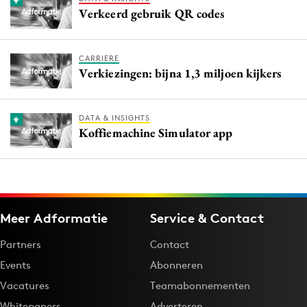
Verkeerd gebruik QR codes
CARRIERE
Verkiezingen: bijna 1,3 miljoen kijkers
DATA & INSIGHTS
Koffiemachine Simulator app
Meer Adformatie
Service & Contact
Partners
Contact
Events
Abonneren
Vacatures
Teamabonnementen
Whitepapers
Adverteren