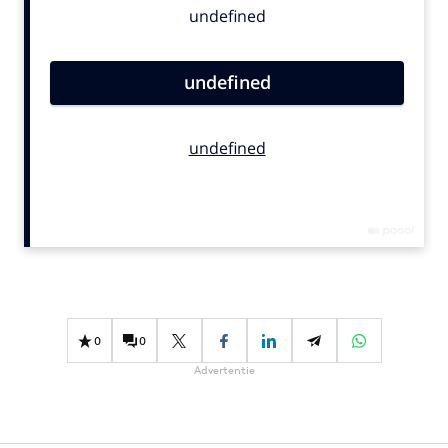
Bureaus
Campagnes
Carriere
Contentmarketing
Craft
Customer Experience
Data & Insights
Design
Digital transformation
Diversiteit
Effectiviteit
0
0
Gedragsverandering
Advertentie
Influencer marketing
Interne communicatie
Martech