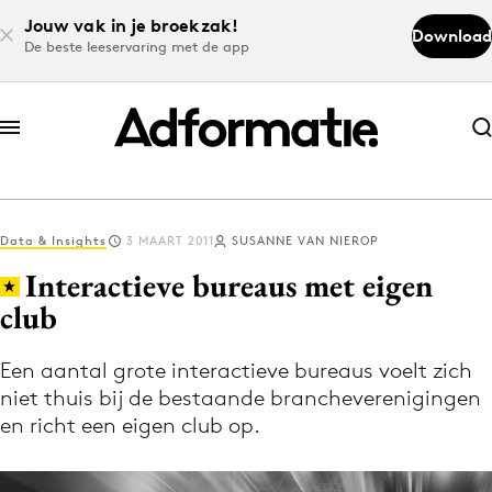
Jouw vak in je broekzak!
Download
De beste leeservaring met de app
Abonneer nu
Abonneer nu
Data & Insights
3 MAART 2011
SUSANNE VAN NIEROP
Log in
Interactieve bureaus met eigen
club
Download de app
Volg het laatste nieuws via de Adformatie
Een aantal grote interactieve bureaus voelt zich
niet thuis bij de bestaande brancheverenigingen
Nieuws app
en richt een eigen club op.