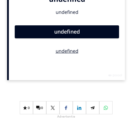
Bureaus
Campagnes
Carriere
Contentmarketing
Craft
Customer Experience
Data & Insights
Design
Digital transformation
Diversiteit
Effectiviteit
Gedragsverandering
0
0
Influencer marketing
Advertentie
Interne communicatie
Martech