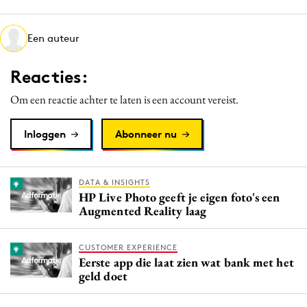
Media
Merkstrategie
Een auteur
PR
Reacties:
Programmatic
Purpose Marketing
Om een reactie achter te laten is een account vereist.
Reputatie & crisis
Inloggen
Abonneer nu
DATA & INSIGHTS
HP Live Photo geeft je eigen foto's een
Augmented Reality laag
CUSTOMER EXPERIENCE
Eerste app die laat zien wat bank met het
geld doet