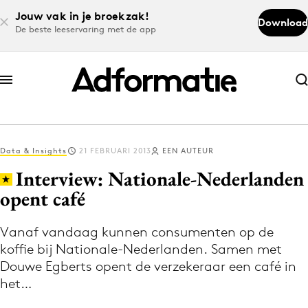
Jouw vak in je broekzak!
Download
De beste leeservaring met de app
Abonneer nu
Abonneer nu
Data & Insights
21 FEBRUARI 2013
EEN AUTEUR
Log in
Interview: Nationale-Nederlanden
opent café
Download de app
Volg het laatste nieuws via de Adformatie
Vanaf vandaag kunnen consumenten op de
koffie bij Nationale-Nederlanden. Samen met
Nieuws app
Douwe Egberts opent de verzekeraar een café in
het…