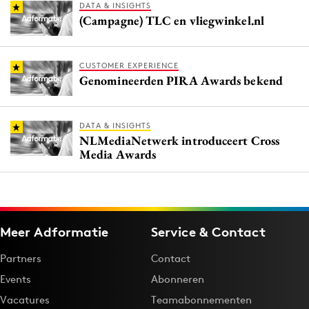
DATA & INSIGHTS
(Campagne) TLC en vliegwinkel.nl
CUSTOMER EXPERIENCE
Genomineerden PIRA Awards bekend
DATA & INSIGHTS
NLMediaNetwerk introduceert Cross
Media Awards
Meer Adformatie
Service & Contact
Partners
Contact
Events
Abonneren
Vacatures
Teamabonnementen