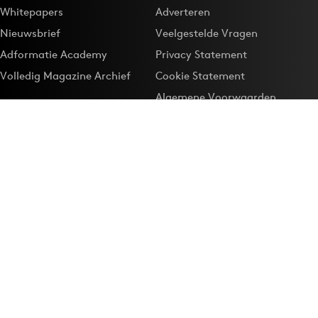
Whitepapers
Adverteren
Nieuwsbrief
Veelgestelde Vragen
Adformatie Academy
Privacy Statement
Volledig Magazine Archief
Cookie Statement
Algemene Voorwaarden
Onze app
Maak Adformatie.nl je
Google-favoriet
Privacyinstellingen
Download de
Adformatie Nieuws App