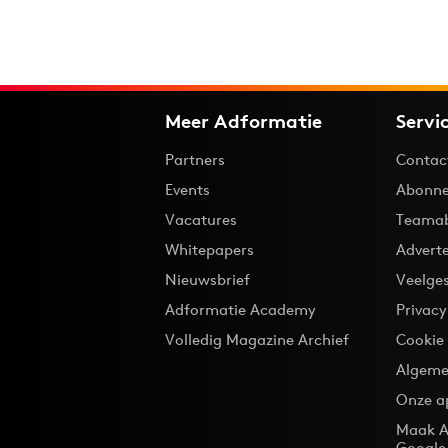
Meer Adformatie
Servi
Partners
Contac
Events
Abonne
Vacatures
Teama
Whitepapers
Advert
Nieuwsbrief
Veelge
Adformatie Academy
Privac
Volledig Magazine Archief
Cookie
Algeme
Onze a
Maak A
Google