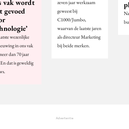
s vak wordt
zeven jaar werkzaam
p
et gevoed
geweest bij
Na
or
C1000/Jumbo,
bu
hnologie’
waarvan de laatste jaren
atste wezenlijke
als directeur Marketing
ieuwing in ons vak
bij beide merken.
 meer dan 70 jaar
 En dat is geweldig
ws.
Advertentie