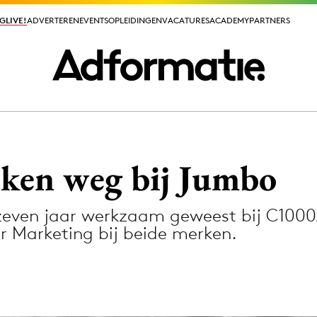
GLIVE!
GLIVE!
ADVERTEREN
ADVERTEREN
EVENTS
EVENTS
OPLEIDINGEN
OPLEIDINGEN
VACATURES
VACATURES
ACADEMY
ACADEMY
PARTNERS
PARTNERS
ieuws app
ken weg bij Jumbo
 zeven jaar werkzaam geweest bij C100
ur Marketing bij beide merken.
Media
ormation
Merkstrategie
PR