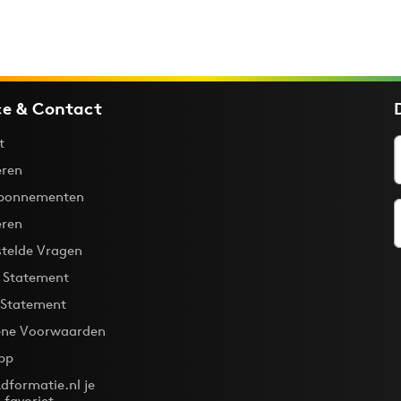
ce & Contact
t
ren
bonnementen
eren
stelde Vragen
y Statement
 Statement
ne Voorwaarden
pp
dformatie.nl je
-favoriet