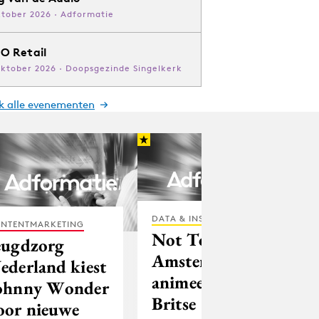
ktober 2026 · Adformatie
O Retail
oktober 2026 · Doopsgezinde Singelkerk
jk alle evenementen
DATA & INSIGHTS
NTENTMARKETING
Not To Scale
eugdzorg
Amsterdam
ederland kiest
animeert
ohnny Wonder
Britse
oor nieuwe