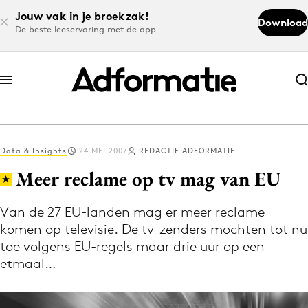
Jouw vak in je broekzak!
Download
De beste leeservaring met de app
Abonneer nu
Abonneer nu
Data & Insights
24 MEI 2007
REDACTIE ADFORMATIE
Log in
Meer reclame op tv mag van EU
Van de 27 EU-landen mag er meer reclame
Download de app
komen op televisie. De tv-zenders mochten tot nu
Volg het laatste nieuws via de Adformatie
toe volgens EU-regels maar drie uur op een
Nieuws app
etmaal…