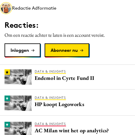
Media
Redactie Adformatie
Merkstrategie
Reacties:
PR
Programmatic
Om een reactie achter te laten is een account vereist.
Purpose Marketing
Inloggen
Abonneer nu
Reputatie & crisis
DATA & INSIGHTS
Endemol in Cyrte Fund II
DATA & INSIGHTS
HP koopt Logoworks
DATA & INSIGHTS
AC Milan wint het op analytics?