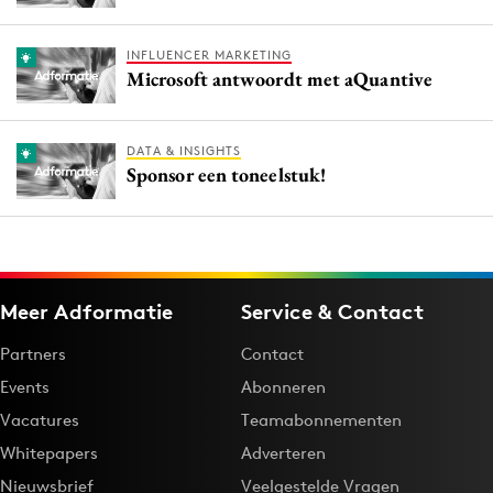
INFLUENCER MARKETING
Microsoft antwoordt met aQuantive
DATA & INSIGHTS
Sponsor een toneelstuk!
Meer Adformatie
Service & Contact
Partners
Contact
Events
Abonneren
Vacatures
Teamabonnementen
Whitepapers
Adverteren
Nieuwsbrief
Veelgestelde Vragen