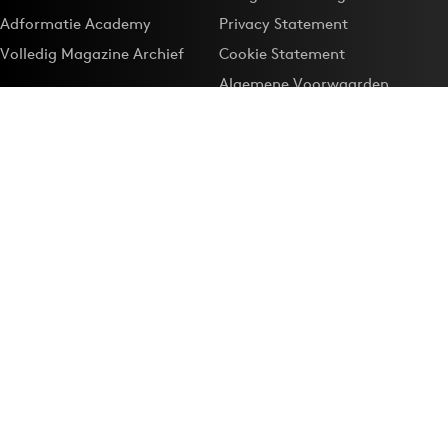
Adformatie Academy
Privacy Statement
Volledig Magazine Archief
Cookie Statement
Algemene Voorwaarden
Onze app
Maak Adformatie.nl je
Google-favoriet
Privacyinstellingen
Download de
Adformatie Nieuws App