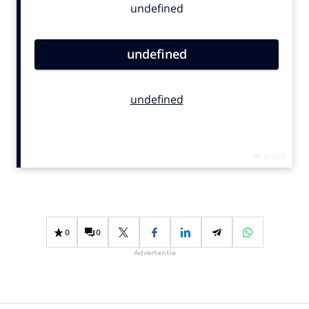
Bureaus
Campagnes
Carriere
Contentmarketing
Craft
Customer Experience
Data & Insights
Design
Digital transformation
Diversiteit
Effectiviteit
0
0
Gedragsverandering
Advertentie
Influencer marketing
Interne communicatie
Martech