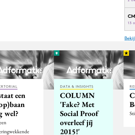
CM
13 
Beki
ERTORIAL
DATA & INSIGHTS
RE
taat een
COLUMN
C
oop)baan
'Fake? Met
B
g wel?
Social Proof
St
overleef jíj
 een
2015!'
eringwekkende