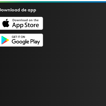
Download de
app