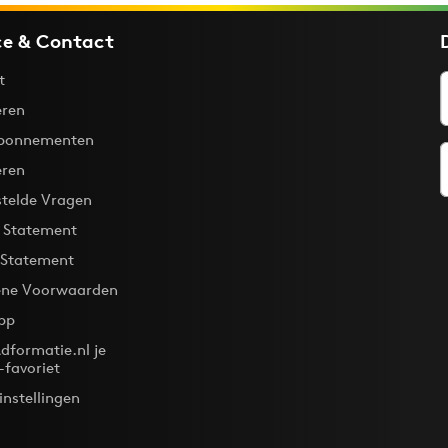
ce & Contact
t
ren
bonnementen
eren
stelde Vragen
y Statement
 Statement
ne Voorwaarden
pp
dformatie.nl je
-favoriet
instellingen