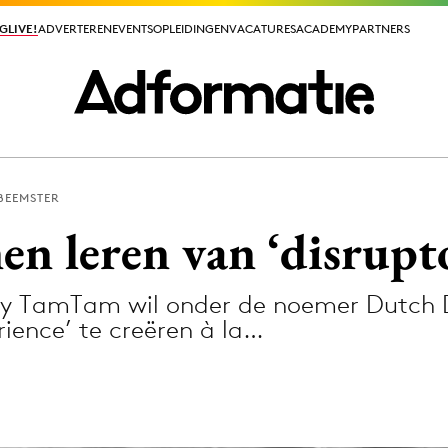
GLIVE!
GLIVE!
ADVERTEREN
ADVERTEREN
EVENTS
EVENTS
OPLEIDINGEN
OPLEIDINGEN
VACATURES
VACATURES
ACADEMY
ACADEMY
PARTNERS
PARTNERS
BEEMSTER
ieuws app
n leren van ‘disrupto
ncy TamTam wil onder de noemer Dutch D
ience’ te creëren à la…
Media
ormation
Merkstrategie
PR