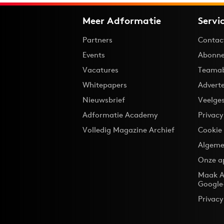
Meer Adformatie
Servi
Partners
Contac
Events
Abonne
Vacatures
Teama
Whitepapers
Advert
Nieuwsbrief
Veelge
Adformatie Academy
Privac
Volledig Magazine Archief
Cookie
Algeme
Onze a
Maak A
Google
Privacy