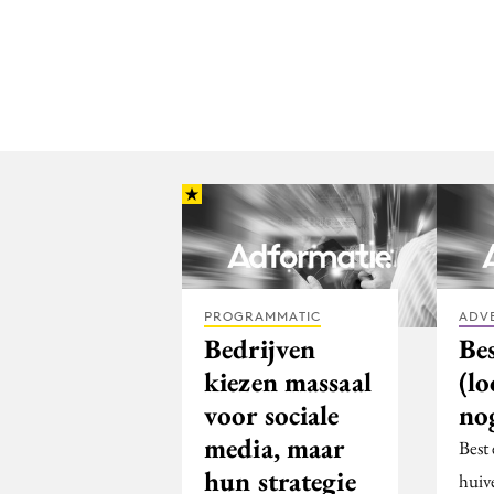
PROGRAMMATIC
ADV
Bedrijven
Bes
kiezen massaal
(l
voor sociale
no
media, maar
Best
hun strategie
huiv