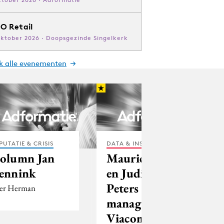
O Retail
oktober 2026 · Doopsgezinde Singelkerk
jk alle evenementen
PUTATIE & CRISIS
DATA & INSIGHTS
olumn Jan
Maurice Hols
ennink
en Judith
Peters in
ier Herman
managementteam
Viacom