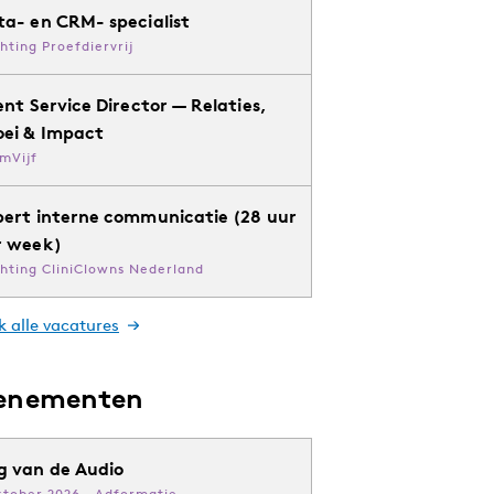
ta- en CRM- specialist
chting Proefdiervrij
ent Service Director — Relaties,
oei & Impact
mVijf
pert interne communicatie (28 uur
r week)
chting CliniClowns Nederland
k alle vacatures
enementen
g van de Audio
ktober 2026 · Adformatie