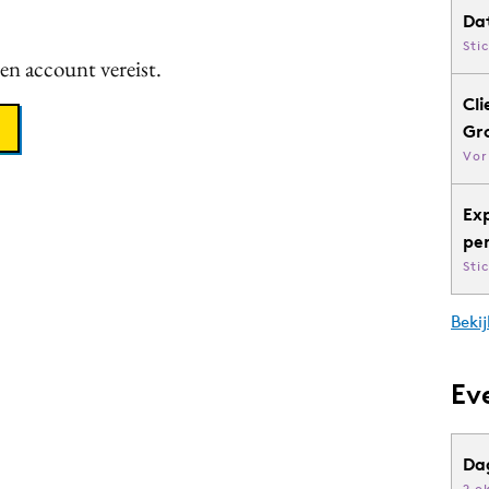
Da
Sti
een account vereist.
Cli
Gr
Vor
Ex
pe
Sti
Bekij
Ev
Da
2 o