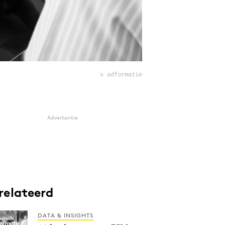
© adformatie
Advertentie
relateerd
DATA & INSIGHTS