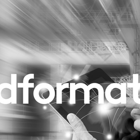
Programmatic
ering
Purpose Marketing
keting
Reputatie & crisis
nicatie