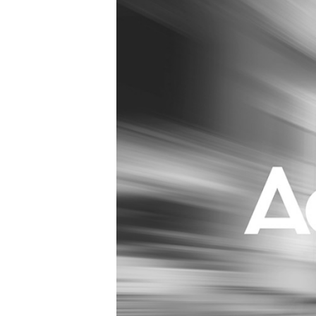
Carriere
Effectiviteit
Contentmarketing
Gedragsverand
Craft
Influencer mar
Customer Experience
Interne commu
Data & Insights
Martech