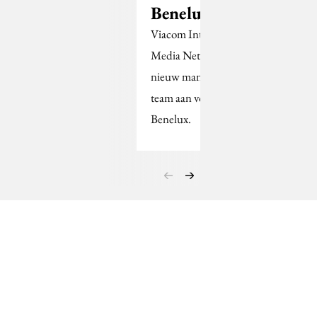
Benelux
Viacom International
Media Networks stelt
nieuw management
team aan voor de
Benelux.