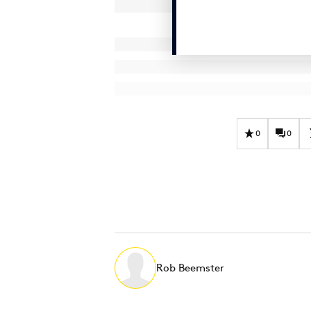
0
0
Rob Beemster