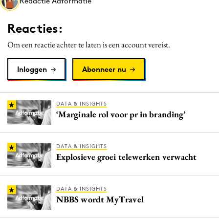
Redactie Adformatie
Media
Merkstrategie
Reacties:
PR
Om een reactie achter te laten is een account vereist.
Programmatic
Purpose Marketing
Inloggen
Abonneer nu
Reputatie & crisis
DATA & INSIGHTS
‘Marginale rol voor pr in branding’
DATA & INSIGHTS
Explosieve groei telewerken verwacht
DATA & INSIGHTS
NBBS wordt MyTravel