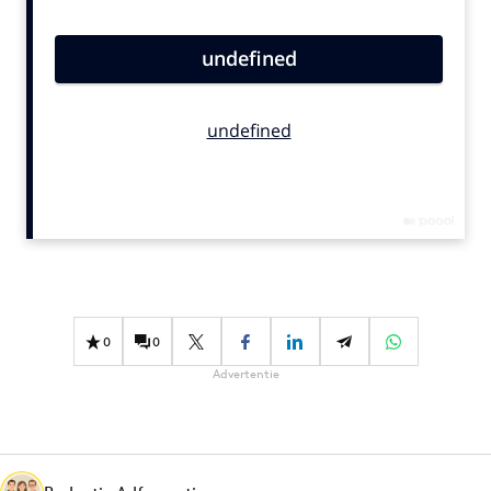
Bureaus
Campagnes
Carriere
Contentmarketing
Craft
Customer Experience
Data & Insights
Design
Digital transformation
Diversiteit
0
0
Effectiviteit
Advertentie
Gedragsverandering
Influencer marketing
Interne communicatie
Martech