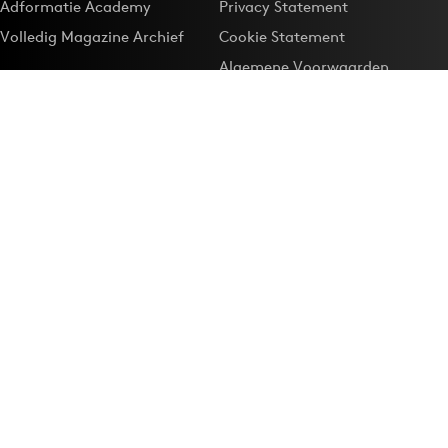
Adformatie Academy
Privacy Statement
Volledig Magazine Archief
Cookie Statement
Algemene Voorwaarden
Onze app
Maak Adformatie.nl je
Google-favoriet
Privacyinstellingen
Download de
Adformatie Nieuws App