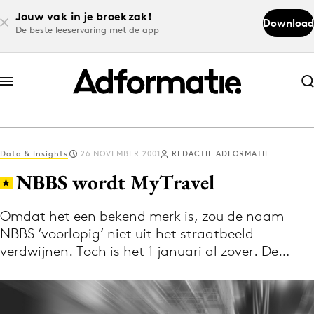
Jouw vak in je broekzak!
Download
De beste leeservaring met de app
Abonneer nu
Abonneer nu
Data & Insights
26 NOVEMBER 2001
REDACTIE ADFORMATIE
Log in
NBBS wordt MyTravel
Omdat het een bekend merk is, zou de naam
Download de app
NBBS ‘voorlopig’ niet uit het straatbeeld
Volg het laatste nieuws via de Adformatie
verdwijnen. Toch is het 1 januari al zover. De…
Nieuws app