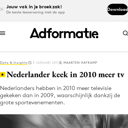
Jouw vak in je broekzak!
Download
De beste leeservaring met de app
Abonneer nu
Abonneer nu
Data & Insights
3 JANUARI 2011
MAARTEN HAFKAMP
Log in
Nederlander keek in 2010 meer tv
Nederlanders hebben in 2010 meer televisie
Download de app
gekeken dan in 2009, waarschijnlijk dankzij de
Volg het laatste nieuws via de Adformatie
grote sportevenementen.
Nieuws app