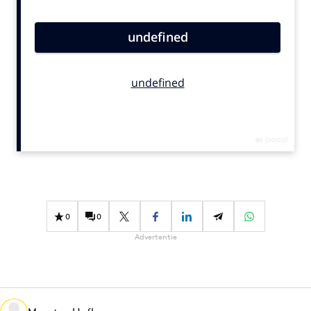
Bureaus
Campagnes
Carriere
Contentmarketing
Craft
Customer Experience
Data & Insights
Design
Digital transformation
Diversiteit
0
0
Effectiviteit
Advertentie
Gedragsverandering
Influencer marketing
Interne communicatie
Martech