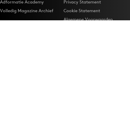
Adformatie Academy
Privacy Statement
Volledig Magazine Archief
Cookie Statement
Algemene Voorwaarden
Onze app
Maak Adformatie.nl je
Google-favoriet
Privacyinstellingen
Download de
Adformatie Nieuws App