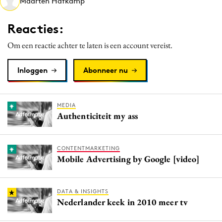
Maarten Hafkamp
Media
Merkstrategie
Reacties:
PR
Om een reactie achter te laten is een account vereist.
Programmatic
Purpose Marketing
Inloggen
Abonneer nu
Reputatie & crisis
MEDIA
Authenticiteit my ass
CONTENTMARKETING
Mobile Advertising by Google [video]
DATA & INSIGHTS
Nederlander keek in 2010 meer tv