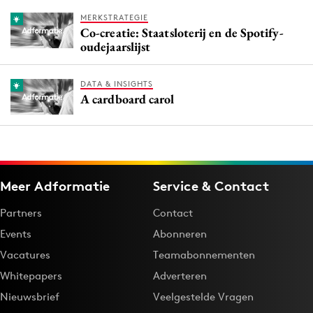
MERKSTRATEGIE
Co-creatie: Staatsloterij en de Spotify-
oudejaarslijst
DATA & INSIGHTS
A cardboard carol
Meer Adformatie
Service & Contact
Partners
Contact
Events
Abonneren
Vacatures
Teamabonnementen
Whitepapers
Adverteren
Nieuwsbrief
Veelgestelde Vragen