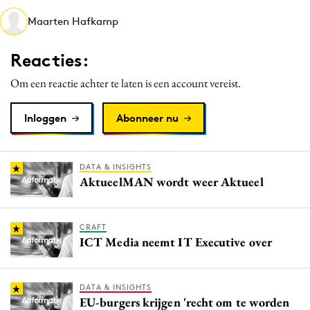
Media
Maarten Hafkamp
Merkstrategie
Reacties:
PR
Programmatic
Om een reactie achter te laten is een account vereist.
Purpose Marketing
Inloggen
Abonneer nu
Reputatie & crisis
DATA & INSIGHTS
AktueelMAN wordt weer Aktueel
CRAFT
ICT Media neemt IT Executive over
DATA & INSIGHTS
EU-burgers krijgen 'recht om te worden