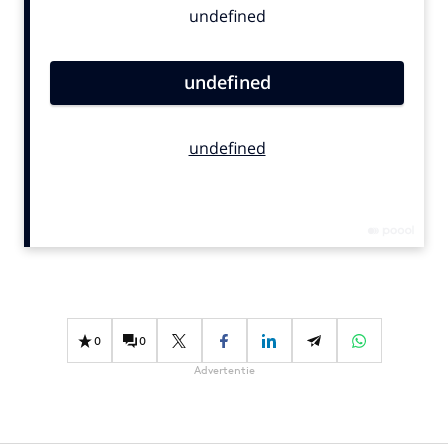
Bureaus
Campagnes
Carriere
Contentmarketing
Craft
Customer Experience
Data & Insights
Design
Digital transformation
Diversiteit
Effectiviteit
0
0
Gedragsverandering
Advertentie
Influencer marketing
Interne communicatie
Martech