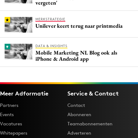
vergeten'
MERKSTRATEGIE
Unilever keert terug naar printmedia
DATA & INSIGHTS
Mobile Marketing NL Blog ook als
iPhone & Android app
Meer Adformatie
Service & Contact
Partners
Contact
Events
Abonneren
Vacatures
Teamabonnementen
Whitepapers
Adverteren