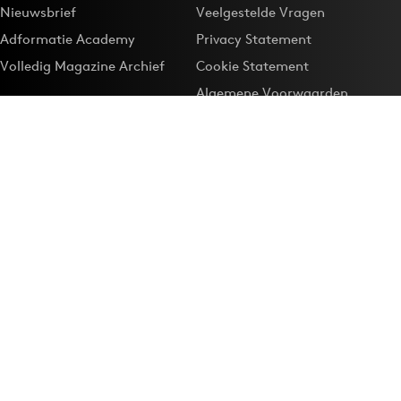
Nieuwsbrief
Veelgestelde Vragen
Adformatie Academy
Privacy Statement
Volledig Magazine Archief
Cookie Statement
Algemene Voorwaarden
Onze app
Maak Adformatie.nl je
Google-favoriet
Privacyinstellingen
Download de
Adformatie Nieuws App