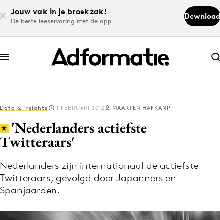
Jouw vak in je broekzak!
Download
De beste leeservaring met de app
Abonneer nu
Abonneer nu
Data & Insights
1 FEBRUARI 2012
MAARTEN HAFKAMP
Log in
'Nederlanders actiefste
Twitteraars'
Download de app
Volg het laatste nieuws via de Adformatie
Nederlanders zijn internationaal de actiefste
Twitteraars, gevolgd door Japanners en
Nieuws app
Spanjaarden.