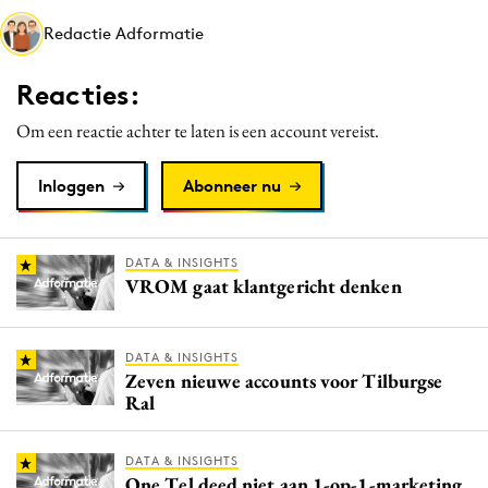
Media
Redactie Adformatie
Merkstrategie
Reacties:
PR
Programmatic
Om een reactie achter te laten is een account vereist.
Purpose Marketing
Inloggen
Abonneer nu
Reputatie & crisis
DATA & INSIGHTS
VROM gaat klantgericht denken
DATA & INSIGHTS
Zeven nieuwe accounts voor Tilburgse
Ral
DATA & INSIGHTS
One.Tel deed niet aan 1-op-1-marketing