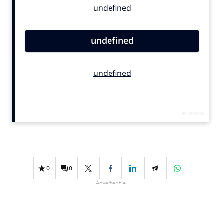
Bureaus
Campagnes
Carriere
Contentmarketing
Craft
Customer Experience
Data & Insights
Design
Digital transformation
Diversiteit
Effectiviteit
0
0
Gedragsverandering
Advertentie
Influencer marketing
Interne communicatie
Martech