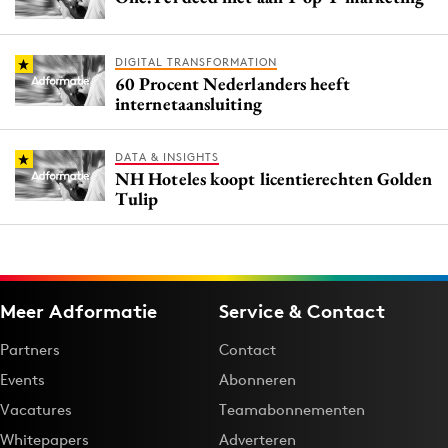
DIGITAL TRANSFORMATION
60 Procent Nederlanders heeft
internetaansluiting
DATA & INSIGHTS
NH Hoteles koopt licentierechten Golden
Tulip
Meer Adformatie
Service & Contact
Partners
Contact
Events
Abonneren
Vacatures
Teamabonnementen
Whitepapers
Adverteren