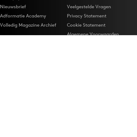
Nieuwsbrief
Veelgestelde Vragen
Adformatie Academy
Privacy Statement
Volledig Magazine Archief
Cookie Statement
Algemene Voorwaarden
Onze app
Maak Adformatie.nl je
Google-favoriet
Privacyinstellingen
Download de
Adformatie Nieuws App