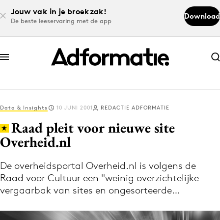
Jouw vak in je broekzak!
Download
De beste leeservaring met de app
Abonneer nu
Abonneer nu
Data & Insights
10 JUNI 2001
REDACTIE ADFORMATIE
Log in
Raad pleit voor nieuwe site
Overheid.nl
Download de app
Volg het laatste nieuws via de Adformatie
De overheidsportal Overheid.nl is volgens de
Raad voor Cultuur een "weinig overzichtelijke
Nieuws app
vergaarbak van sites en ongesorteerde…