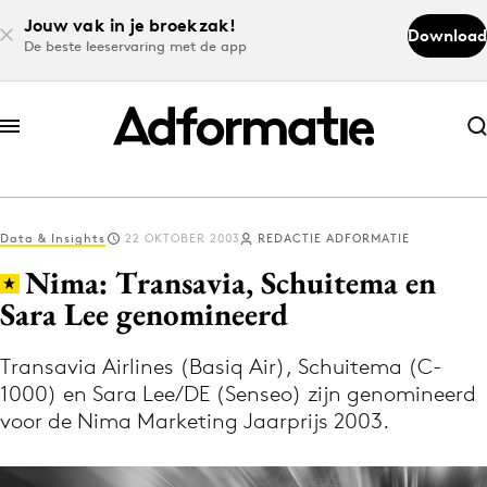
Jouw vak in je broekzak!
Download
De beste leeservaring met de app
Abonneer nu
Abonneer nu
Data & Insights
22 OKTOBER 2003
REDACTIE ADFORMATIE
Log in
Nima: Transavia, Schuitema en
Sara Lee genomineerd
Download de app
Volg het laatste nieuws via de Adformatie
Transavia Airlines (Basiq Air), Schuitema (C-
1000) en Sara Lee/DE (Senseo) zijn genomineerd
Nieuws app
voor de Nima Marketing Jaarprijs 2003.