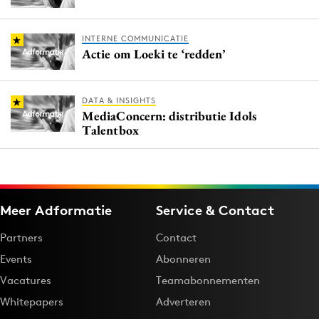
INTERNE COMMUNICATIE
Actie om Loeki te ‘redden’
DATA & INSIGHTS
MediaConcern: distributie Idols
Talentbox
Meer Adformatie
Service & Contact
Partners
Contact
Events
Abonneren
Vacatures
Teamabonnementen
Whitepapers
Adverteren