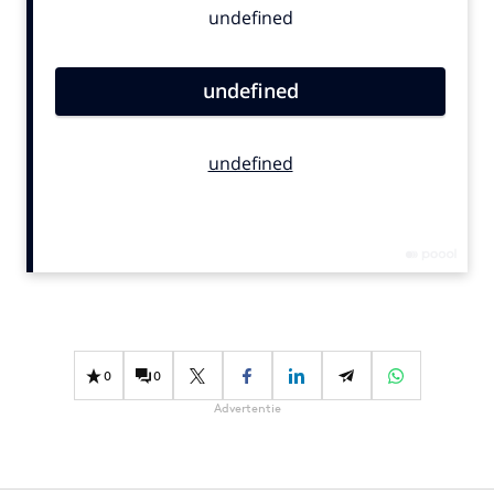
Bureaus
Campagnes
Carriere
Contentmarketing
Craft
Customer Experience
Data & Insights
Design
Digital transformation
Diversiteit
Effectiviteit
0
0
Gedragsverandering
Advertentie
Influencer marketing
Interne communicatie
Martech