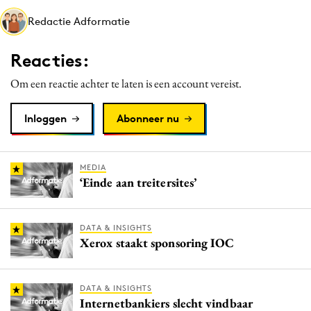
Media
Redactie Adformatie
Merkstrategie
Reacties:
PR
Programmatic
Om een reactie achter te laten is een account vereist.
Purpose Marketing
Inloggen
Abonneer nu
Reputatie & crisis
MEDIA
‘Einde aan treitersites’
DATA & INSIGHTS
Xerox staakt sponsoring IOC
DATA & INSIGHTS
Internetbankiers slecht vindbaar