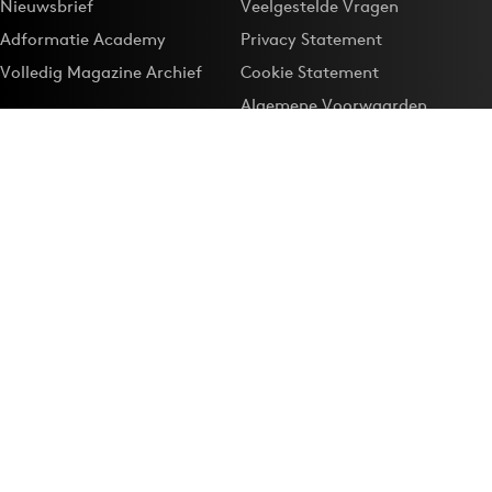
Nieuwsbrief
Veelgestelde Vragen
Adformatie Academy
Privacy Statement
Volledig Magazine Archief
Cookie Statement
Algemene Voorwaarden
Onze app
Maak Adformatie.nl je
Google-favoriet
Privacyinstellingen
Download de
Adformatie Nieuws App