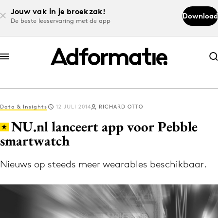
Jouw vak in je broekzak!
Download
De beste leeservaring met de app
Abonneer nu
Abonneer nu
Data & Insights
12 JULI 2014
RICHARD OTTO
Log in
NU.nl lanceert app voor Pebble
smartwatch
Download de app
Volg het laatste nieuws via de Adformatie
Nieuws op steeds meer wearables beschikbaar.
Nieuws app