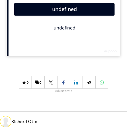
Bureaus
Campagnes
Carriere
Contentmarketing
Craft
Customer Experience
Data & Insights
Design
Digital transformation
Diversiteit
0
0
Effectiviteit
Advertentie
Gedragsverandering
Influencer marketing
Interne communicatie
Richard Otto
Martech