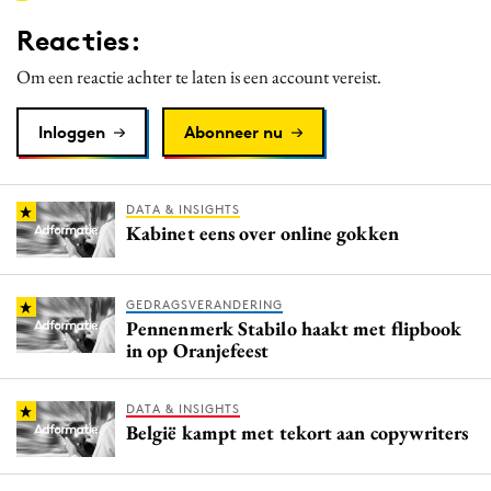
Media
Reacties:
Merkstrategie
Om een reactie achter te laten is een account vereist.
PR
Programmatic
Inloggen
Abonneer nu
Purpose Marketing
Reputatie & crisis
DATA & INSIGHTS
Kabinet eens over online gokken
GEDRAGSVERANDERING
Pennenmerk Stabilo haakt met flipbook
in op Oranjefeest
DATA & INSIGHTS
België kampt met tekort aan copywriters