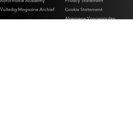
Adformatie Academy
Privacy Statement
Volledig Magazine Archief
Cookie Statement
Algemene Voorwaarden
Onze app
Maak Adformatie.nl je
Google-favoriet
Privacyinstellingen
Download de
Adformatie Nieuws App