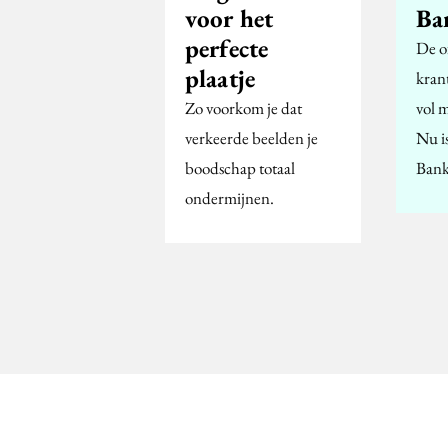
voor het
Ba
perfecte
De o
plaatje
kran
Zo voorkom je dat
vol 
verkeerde beelden je
Nu i
boodschap totaal
Bank
ondermijnen.