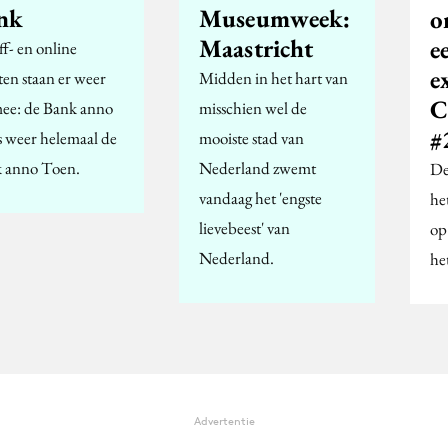
nk
Museumweek:
o
Maastricht
e
ff- en online
e
ten staan er weer
Midden in het hart van
C
mee: de Bank anno
misschien wel de
#
s weer helemaal de
mooiste stad van
 anno Toen.
Nederland zwemt
De
vandaag het 'engste
he
lievebeest' van
op
Nederland.
he
Advertentie