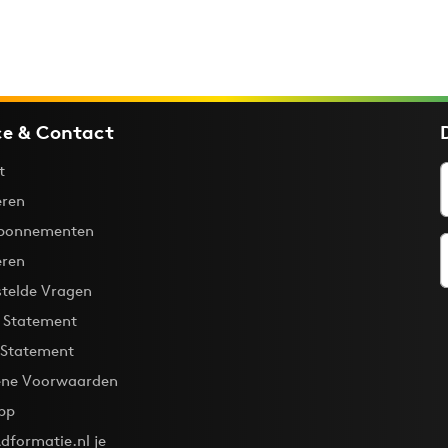
ce & Contact
t
ren
bonnementen
eren
stelde Vragen
y Statement
 Statement
ne Voorwaarden
pp
dformatie.nl je