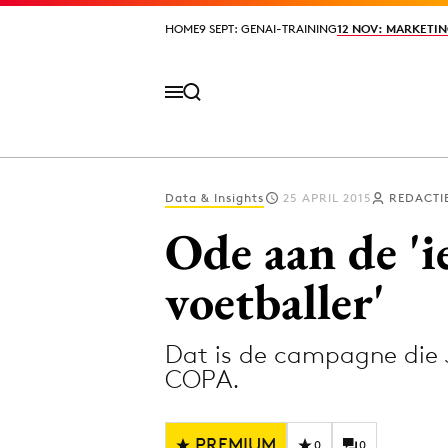
HOME
HOME
9 SEPT: GENAI-TRAINING
9 SEPT: GENAI-TRAINING
12 NOV: MARKETIN
12 NOV: MARKETIN
Data & Insights
25 APRIL 2015
REDACTI
Volg het laatste nieuws via de Adformatie N
Ode aan de 'i
voetballer'
Topics
Dat is de campagne die
Artificial Intelligence
Design
COPA.
Bureaus
Digital transf
Campagnes
Diversiteit
PREMIUM
0
0