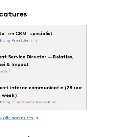
catures
ta- en CRM- specialist
chting Proefdiervrij
ent Service Director — Relaties,
oei & Impact
mVijf
pert interne communicatie (28 uur
r week)
chting CliniClowns Nederland
k alle vacatures