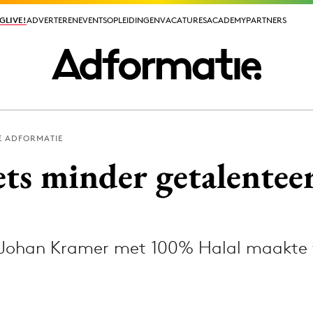
GLIVE!
GLIVE!
ADVERTEREN
ADVERTEREN
EVENTS
EVENTS
OPLEIDINGEN
OPLEIDINGEN
VACATURES
VACATURES
ACADEMY
ACADEMY
PARTNERS
PARTNERS
E ADFORMATIE
ieuws app
ets minder getalentee
 Johan Kramer met 100% Halal maakte 
Media
ormation
Merkstrategie
PR