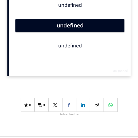
Bureaus
Campagnes
Carriere
Contentmarketing
Craft
Customer Experience
Data & Insights
Design
Digital transformation
Diversiteit
Effectiviteit
0
0
Gedragsverandering
Advertentie
Influencer marketing
Interne communicatie
Martech