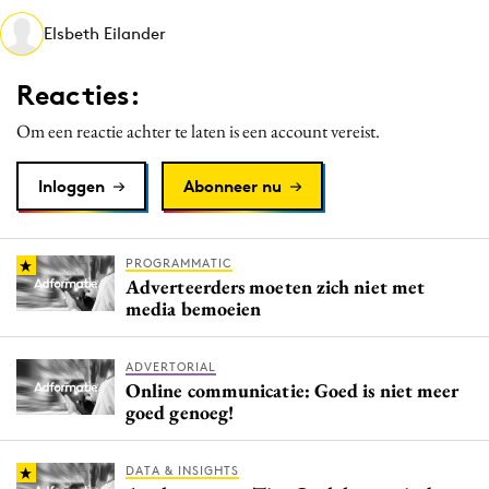
Media
Elsbeth Eilander
Merkstrategie
Reacties:
PR
Programmatic
Om een reactie achter te laten is een account vereist.
Purpose Marketing
Inloggen
Abonneer nu
Reputatie & crisis
PROGRAMMATIC
Adverteerders moeten zich niet met
media bemoeien
ADVERTORIAL
Online communicatie: Goed is niet meer
goed genoeg!
DATA & INSIGHTS