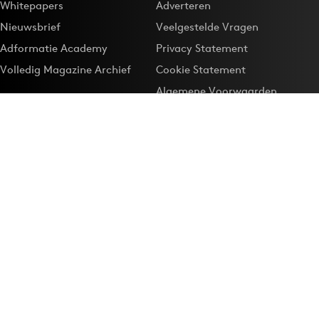
Whitepapers
Adverteren
Nieuwsbrief
Veelgestelde Vragen
Adformatie Academy
Privacy Statement
Volledig Magazine Archief
Cookie Statement
Algemene Voorwaarden
Onze app
Maak Adformatie.nl je
Google-favoriet
Privacyinstellingen
Download de
Adformatie Nieuws App