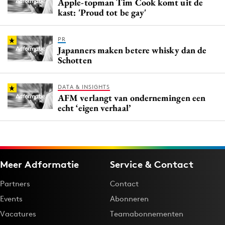
Apple-topman Tim Cook komt uit de
kast: 'Proud tot be gay'
PR
Japanners maken betere whisky dan de
Schotten
DATA & INSIGHTS
AFM verlangt van ondernemingen een
echt ‘eigen verhaal’
Meer Adformatie
Service & Contact
Partners
Contact
Events
Abonneren
Vacatures
Teamabonnementen