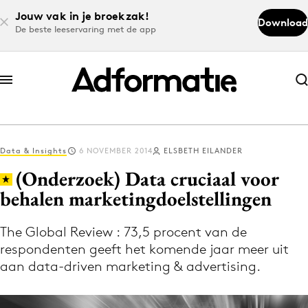
Jouw vak in je broekzak!
Download
De beste leeservaring met de app
Abonneer nu
Abonneer nu
Data & Insights
6 NOVEMBER 2014
ELSBETH EILANDER
Log in
(Onderzoek) Data cruciaal voor
behalen marketingdoelstellingen
Download de app
Volg het laatste nieuws via de Adformatie
The Global Review : 73,5 procent van de
respondenten geeft het komende jaar meer uit
Nieuws app
aan data-driven marketing & advertising.