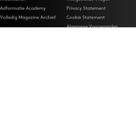
Adformatie Academy
Privacy Statement
Volledig Magazine Archief
Cookie Statement
Algemene Voorwaarden
Onze app
Maak Adformatie.nl je
Google-favoriet
Privacyinstellingen
Download de
Adformatie Nieuws App