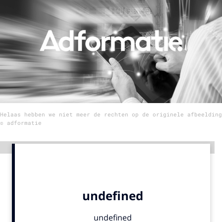
Menu
Home
9 sept: GenAI-training
12 nov: MarketingLive!
Adverteren
Helaas hebben we niet meer de rechten op de originele afbeelding
Events
© adformatie
Opleidingen
Vacatures
Advertentie
Academy
Partners
Topics
Artificial Intelligence