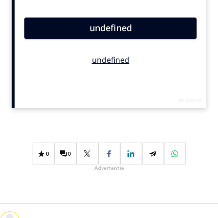
Bureaus
Campagnes
Carriere
Contentmarketing
Craft
Customer Experience
Data & Insights
Design
Digital transformation
Diversiteit
0
0
Effectiviteit
Advertentie
Gedragsverandering
Influencer marketing
Interne communicatie
Martech