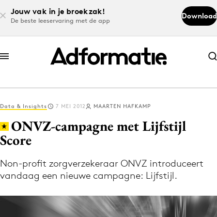
Jouw vak in je broekzak!
Download
De beste leeservaring met de app
Abonneer nu
Abonneer nu
Data & Insights
7 MEI 2012
MAARTEN HAFKAMP
Log in
ONVZ-campagne met Lijfstijl
Score
Download de app
Volg het laatste nieuws via de Adformatie
Non-profit zorgverzekeraar ONVZ introduceert
vandaag een nieuwe campagne: Lijfstijl.
Nieuws app