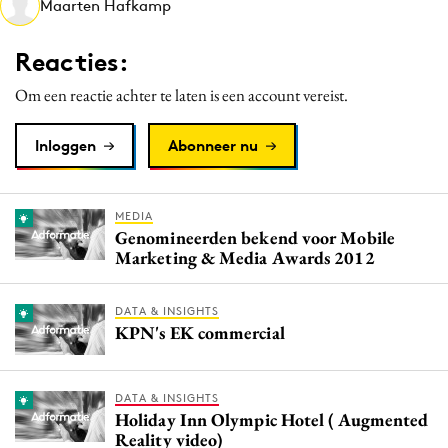
Maarten Hafkamp
Media
Merkstrategie
Reacties:
PR
Om een reactie achter te laten is een account vereist.
Programmatic
Purpose Marketing
Inloggen
Abonneer nu
Reputatie & crisis
MEDIA
Genomineerden bekend voor Mobile
Marketing & Media Awards 2012
DATA & INSIGHTS
KPN's EK commercial
DATA & INSIGHTS
Holiday Inn Olympic Hotel ( Augmented
Reality video)