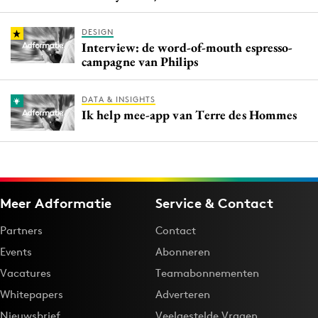
DESIGN
Interview: de word-of-mouth espresso-
campagne van Philips
DATA & INSIGHTS
Ik help mee-app van Terre des Hommes
Meer Adformatie
Service & Contact
Partners
Contact
Events
Abonneren
Vacatures
Teamabonnementen
Whitepapers
Adverteren
Nieuwsbrief
Veelgestelde Vragen