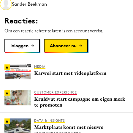
Sander Beekman
Media
Merkstrategie
Reacties:
PR
Om een reactie achter te laten is een account vereist.
Programmatic
Purpose Marketing
Inloggen
Abonneer nu
Reputatie & crisis
MEDIA
Karwei start met videoplatform
CUSTOMER EXPERIENCE
Kruidvat start campagne om eigen merk
te promoten
DATA & INSIGHTS
Marktplaats komt met nieuwe
momentencampagne