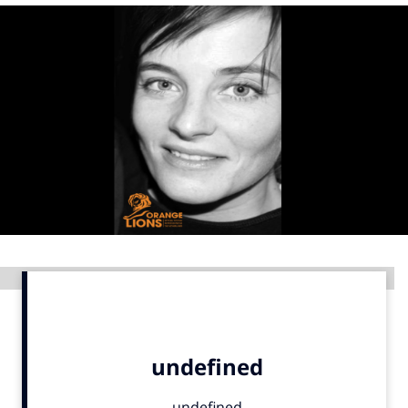
Menu
Home
9 sept: GenAI-training
12 nov: MarketingLive!
Adverteren
Events
Opleidingen
Vacatures
Advertentie
Academy
Partners
Topics
Artificial Intelligence