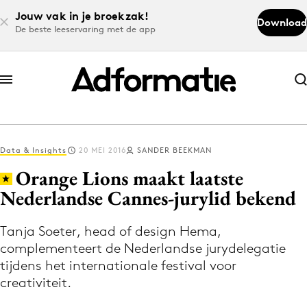
Jouw vak in je broekzak!
Download
De beste leeservaring met de app
Abonneer nu
Abonneer nu
Data & Insights
20 MEI 2016
SANDER BEEKMAN
Log in
Orange Lions maakt laatste
Nederlandse Cannes-jurylid bekend
Download de app
Volg het laatste nieuws via de Adformatie
Tanja Soeter, head of design Hema,
complementeert de Nederlandse jurydelegatie
Nieuws app
tijdens het internationale festival voor
creativiteit.