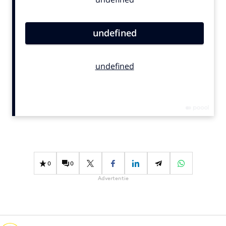
Bureaus
Campagnes
Carriere
Contentmarketing
Craft
Customer Experience
Data & Insights
Design
Digital transformation
Diversiteit
Effectiviteit
0
0
Gedragsverandering
Advertentie
Influencer marketing
Interne communicatie
Martech