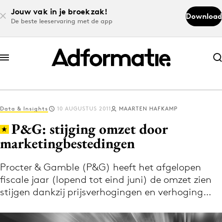
Jouw vak in je broekzak!
Download
De beste leeservaring met de app
Abonneer nu
Abonneer nu
Data & Insights
10 AUGUSTUS 2011
MAARTEN HAFKAMP
Log in
P&G: stijging omzet door
marketingbestedingen
Download de app
Volg het laatste nieuws via de Adformatie
Procter & Gamble (P&G) heeft het afgelopen
fiscale jaar (lopend tot eind juni) de omzet zien
Nieuws app
stijgen dankzij prijsverhogingen en verhoging…