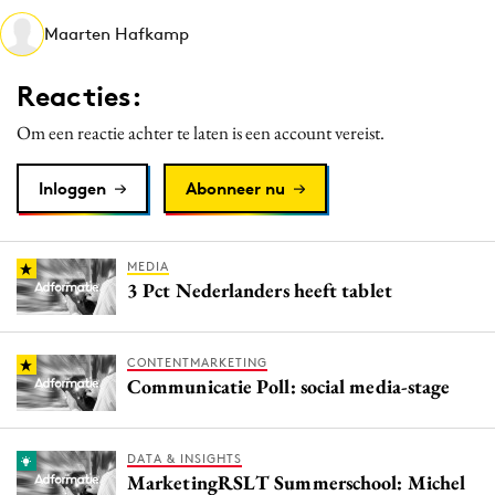
Media
Maarten Hafkamp
Merkstrategie
Reacties:
PR
Programmatic
Om een reactie achter te laten is een account vereist.
Purpose Marketing
Inloggen
Abonneer nu
Reputatie & crisis
MEDIA
3 Pct Nederlanders heeft tablet
CONTENTMARKETING
Communicatie Poll: social media-stage
DATA & INSIGHTS
MarketingRSLT Summerschool: Michel