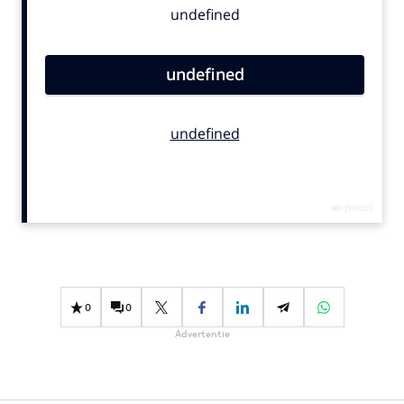
Bureaus
Campagnes
Carriere
Contentmarketing
Craft
Customer Experience
Data & Insights
Design
Digital transformation
Diversiteit
Effectiviteit
0
0
Gedragsverandering
Advertentie
Influencer marketing
Interne communicatie
Martech