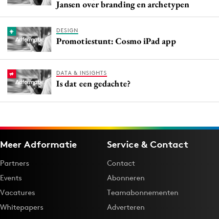
Jansen over branding en archetypen
DESIGN
Promotiestunt: Cosmo iPad app
DATA & INSIGHTS
Is dat een gedachte?
Meer Adformatie
Service & Contact
Partners
Contact
Events
Abonneren
Vacatures
Teamabonnementen
Whitepapers
Adverteren