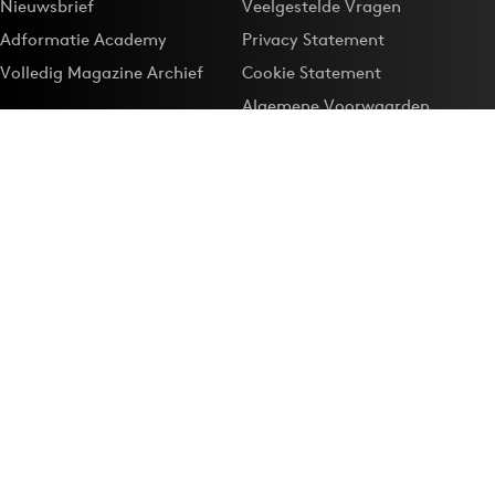
Nieuwsbrief
Veelgestelde Vragen
Adformatie Academy
Privacy Statement
Volledig Magazine Archief
Cookie Statement
Algemene Voorwaarden
Onze app
Maak Adformatie.nl je
Google-favoriet
Privacyinstellingen
Download de
Adformatie Nieuws App