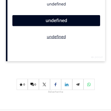
Bureaus
Campagnes
Carriere
Contentmarketing
Craft
Customer Experience
Data & Insights
Design
Digital transformation
Diversiteit
Effectiviteit
0
0
Gedragsverandering
Advertentie
Influencer marketing
Interne communicatie
Martech