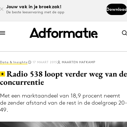
Jouw vak in je broekzak!
Download
De beste leeservaring met de app
Abonneer nu
Abonneer nu
Data & Insights
17 MAART 2015
MAARTEN HAFKAMP
Log in
Radio 538 loopt verder weg van de
concurrentie
Download de app
Volg het laatste nieuws via de Adformatie
Met een marktaandeel van 18,9 procent neemt
de zender afstand van de rest in de doelgroep 20-
Nieuws app
49.