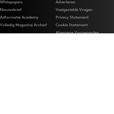
Whitepapers
Adverteren
Nieuwsbrief
Veelgestelde Vragen
Adformatie Academy
Privacy Statement
Volledig Magazine Archief
Cookie Statement
Algemene Voorwaarden
Onze app
Maak Adformatie.nl je
Google-favoriet
Privacyinstellingen
Download de
Adformatie Nieuws App