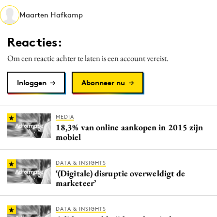
Media
Maarten Hafkamp
Merkstrategie
Reacties:
PR
Programmatic
Om een reactie achter te laten is een account vereist.
Purpose Marketing
Inloggen
Abonneer nu
Reputatie & crisis
MEDIA
18,3% van online aankopen in 2015 zijn
mobiel
DATA & INSIGHTS
‘(Digitale) disruptie overweldigt de
marketeer’
DATA & INSIGHTS