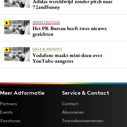
Adidas wereldwijd zonder pitch naar
72andSunny
MERKSTRATEGIE
Het PR Bureau heeft twee nieuwe
gezichten
DATA & INSIGHTS
Vodafone maakt mini-docu over
YouTube-zangeres
Meer Adformatie
Service & Contact
Partners
Contact
Events
Abonneren
Vacatures
Teamabonnementen