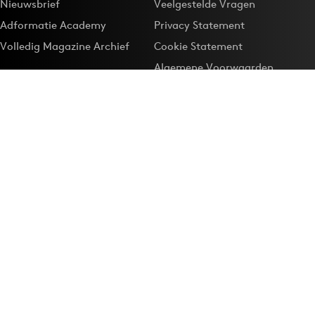
Nieuwsbrief
Veelgestelde Vragen
Adformatie Academy
Privacy Statement
Volledig Magazine Archief
Cookie Statement
Algemene Voorwaarden
Onze app
Maak Adformatie.nl je
Google-favoriet
Privacyinstellingen
Download de
Adformatie Nieuws App