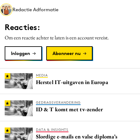
Media
Redactie Adformatie
Merkstrategie
Reacties:
PR
Programmatic
Om een reactie achter te laten is een account vereist.
Purpose Marketing
Inloggen
Abonneer nu
Reputatie & crisis
MEDIA
Herstel IT-uitgaven in Europa
GEDRAGSVERANDERING
ID & T komt met tv-zender
DATA & INSIGHTS
Slordige e-mails en valse diploma’s