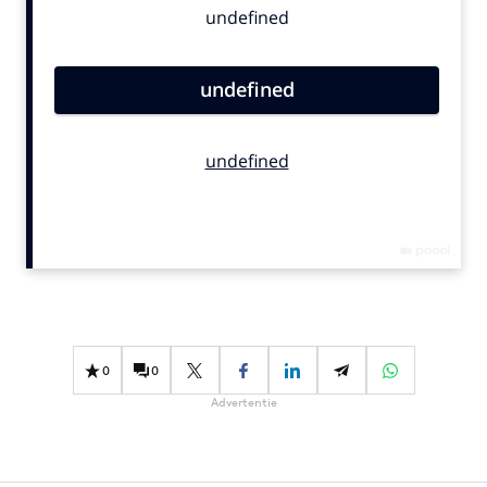
Bureaus
Campagnes
Carriere
Contentmarketing
Craft
Customer Experience
Data & Insights
Design
Digital transformation
Diversiteit
Effectiviteit
0
0
Gedragsverandering
Advertentie
Influencer marketing
Interne communicatie
Martech