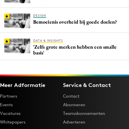
DESIGN
Bemoeienis overheid bij goede doelen?
DATA & INSIGHTS
'Zelfs grote merken hebben een smalle
basis'
Meer Adformatie
Service & Contact
Partners
Contact
Events
Abonneren
Vacatures
Teamabonnementen
Whitepapers
Adverteren