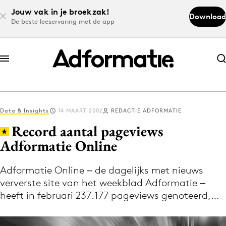
Jouw vak in je broekzak!
Download
De beste leeservaring met de app
Abonneer nu
Abonneer nu
Data & Insights
14 MAART 2002
REDACTIE ADFORMATIE
Log in
Record aantal pageviews
Adformatie Online
Download de app
Volg het laatste nieuws via de Adformatie
Adformatie Online ‒ de dagelijks met nieuws
ververste site van het weekblad Adformatie ‒
Nieuws app
heeft in februari 237.177 pageviews genoteerd,…