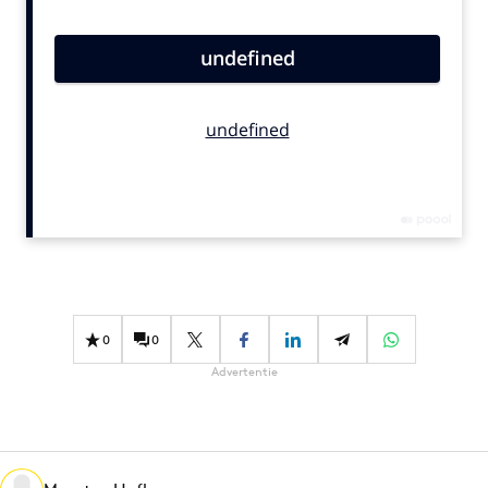
Bureaus
Campagnes
Carriere
Contentmarketing
Craft
Customer Experience
Data & Insights
Design
Digital transformation
Diversiteit
0
0
Effectiviteit
Advertentie
Gedragsverandering
Influencer marketing
Interne communicatie
Martech