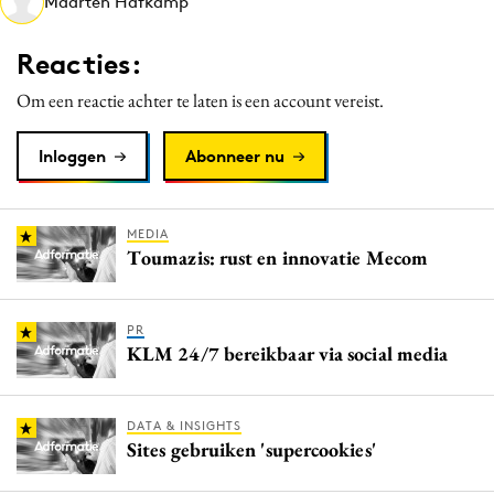
Maarten Hafkamp
Media
Merkstrategie
Reacties:
PR
Om een reactie achter te laten is een account vereist.
Programmatic
Purpose Marketing
Inloggen
Abonneer nu
Reputatie & crisis
MEDIA
Toumazis: rust en innovatie Mecom
PR
KLM 24/7 bereikbaar via social media
DATA & INSIGHTS
Sites gebruiken 'supercookies'