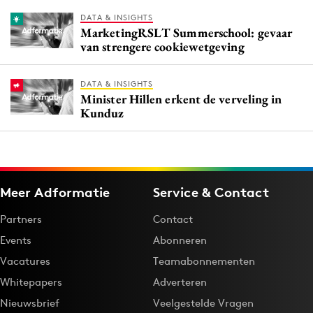
DATA & INSIGHTS
MarketingRSLT Summerschool: gevaar
van strengere cookiewetgeving
DATA & INSIGHTS
Minister Hillen erkent de verveling in
Kunduz
Meer Adformatie
Service & Contact
Partners
Contact
Events
Abonneren
Vacatures
Teamabonnementen
Whitepapers
Adverteren
Nieuwsbrief
Veelgestelde Vragen