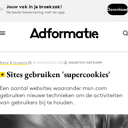
Jouw vak in je broekzak!
Download
De beste leeservaring met de app
Abonneer nu
Abonneer nu
Data & Insights
18 AUGUSTUS 2011
MAARTEN HAFKAMP
Log in
Sites gebruiken 'supercookies'
Een aantal websites waaronder msn.com
Download de app
gebruiken nieuwe technieken om de activiteiten
Volg het laatste nieuws via de Adformatie
van gebruikers bij te houden.
Nieuws app