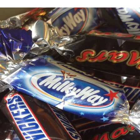
Programmatic
ering
Purpose Marketing
keting
Reputatie & crisis
nicatie