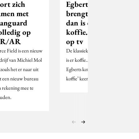
tort zich
Egberts
amen met
brengt ‘En
anguard
dan is er
olledig op
koffie…' terug
R/AR
op tv
rce Field is een nieuw
De klassieke zin 'En dan
drijf van Michiel Mol
is er koffie… Douwe
zoals het er naar uit
Egberts koffie, lekkere
et een nieuw bureau
koffie’ keert terug.
 rekening mee te
uden.