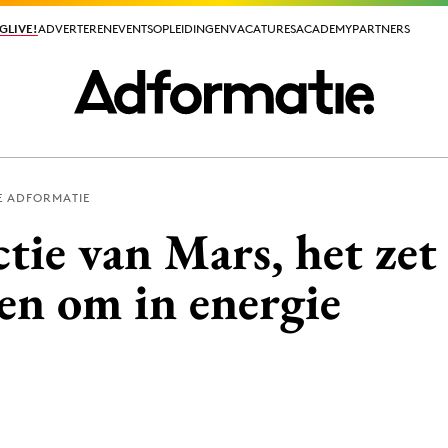
GLIVE!
GLIVE!
ADVERTEREN
ADVERTEREN
EVENTS
EVENTS
OPLEIDINGEN
OPLEIDINGEN
VACATURES
VACATURES
ACADEMY
ACADEMY
PARTNERS
PARTNERS
E ADFORMATIE
ieuws app
tie van Mars, het zet
en om in energie
Media
ormation
Merkstrategie
PR