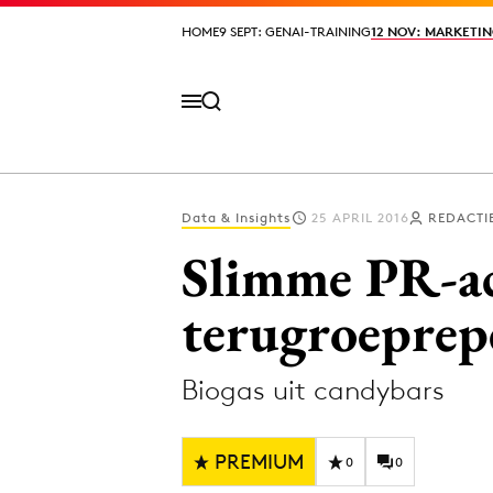
HOME
HOME
9 SEPT: GENAI-TRAINING
9 SEPT: GENAI-TRAINING
12 NOV: MARKETIN
12 NOV: MARKETIN
Data & Insights
25 APRIL 2016
REDACTI
Volg het laatste nieuws via de Adformatie N
Slimme PR-ac
terugroeprep
Topics
Biogas uit candybars
Artificial Intelligence
Design
Bureaus
Digital transf
PREMIUM
Campagnes
Diversiteit
0
0