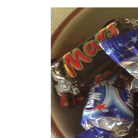
Carriere
Effectiviteit
Contentmarketing
Gedragsverand
Craft
Influencer mar
Customer Experience
Interne commu
Data & Insights
Martech