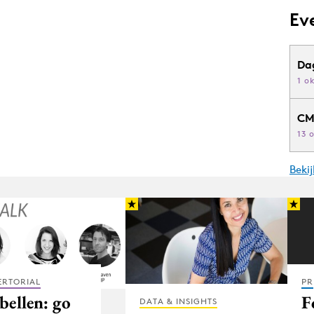
Ev
Da
1 o
CM
13 
Beki
ERTORIAL
PR
bellen: go
F
DATA & INSIGHTS