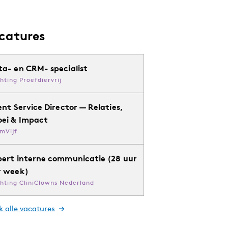
catures
ta- en CRM- specialist
chting Proefdiervrij
ent Service Director — Relaties,
oei & Impact
mVijf
pert interne communicatie (28 uur
r week)
chting CliniClowns Nederland
k alle vacatures