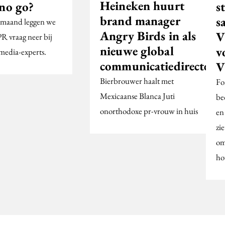
Heineken huurt
 no go?
s
brand manager
s
 maand leggen we
Angry Birds in als
V
PR vraag neer bij
nieuwe global
v
 media-experts.
communicatiedirecteur
V
Bierbrouwer haalt met
Fo
Mexicaanse Blanca Juti
be
onorthodoxe pr-vrouw in huis
en 
zi
om
ho