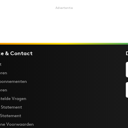
Advertentie
ce & Contact
t
ren
bonnementen
eren
stelde Vragen
y Statement
 Statement
ne Voorwaarden