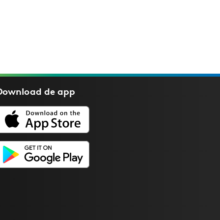
Download de
app