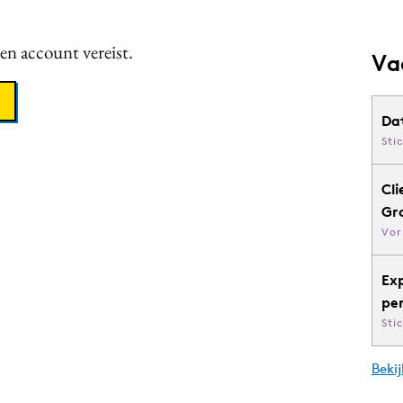
een account vereist.
Va
Da
Sti
Cli
Gr
Vor
Ex
pe
Sti
Bekij