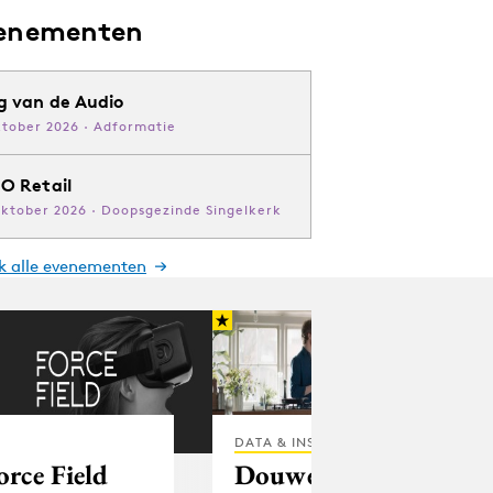
enementen
g van de Audio
ktober 2026 · Adformatie
O Retail
oktober 2026 · Doopsgezinde Singelkerk
jk alle evenementen
DATA & INSIGHTS
orce Field
Douwe