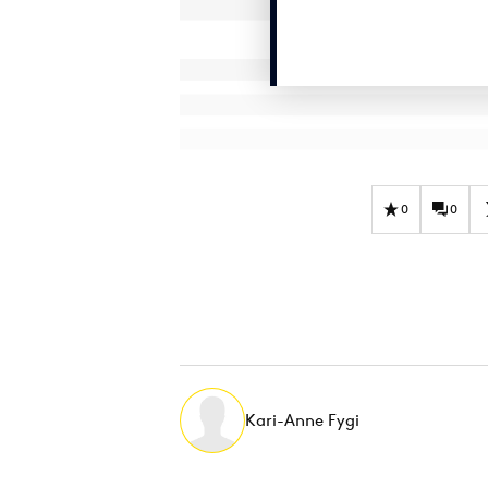
0
0
Kari-Anne Fygi