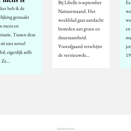
Bij Libelle is september
Ee
aker heb ik de
Natuurmaand. Het
we
elijking gemaakt
weekblad gaat aandacht
we
en mens en
besteden aan groen en
en
nisatie. Tussen deze
duurzaamheid.
ma
zit niet zoveel
Voorafgaand verschijnt
jo
hil, eigenlijk zelfs
de vernieuwde…
19
. Ze…
Advertentie