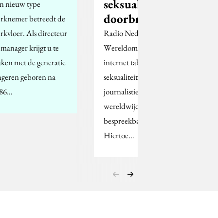
seksualiteit te
n nieuw type
doorbreken
rknemer betreedt de
rkvloer. Als directeur
Radio Nederland
 manager krijgt u te
Wereldomroep wil via
ken met de generatie
internet taboes over
ngeren geboren na
seksualiteit op een
86…
journalistieke manier
wereldwijd
bespreekbaar maken.
Hiertoe…