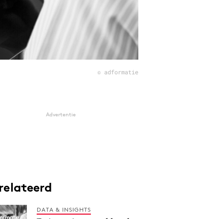
© adformatie
Advertentie
relateerd
DATA & INSIGHTS