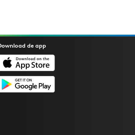
Download de
app