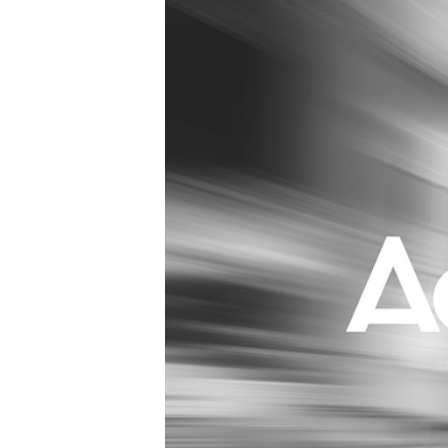
Carriere
Effectiviteit
Contentmarketing
Gedragsverand
Craft
Influencer mar
Customer Experience
Interne commu
Data & Insights
Martech