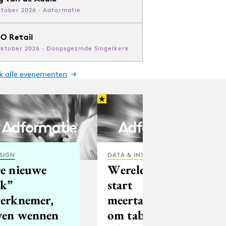
ktober 2026 · Adformatie
O Retail
oktober 2026 · Doopsgezinde Singelkerk
jk alle evenementen
SIGN
DATA & INSIGHTS
e nieuwe
Wereldomroep
ik”
start
erknemer,
meertalige site
ven wennen
om taboes