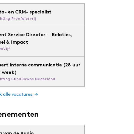
ta- en CRM- specialist
chting Proefdiervrij
ent Service Director — Relaties,
oei & Impact
mVijf
pert interne communicatie (28 uur
r week)
chting CliniClowns Nederland
k alle vacatures
enementen
g van de Audio