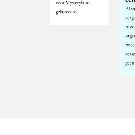
voor Mysteryland
Al v
gelanceerd.
verg
tuss
orga
twee 
versc
geen