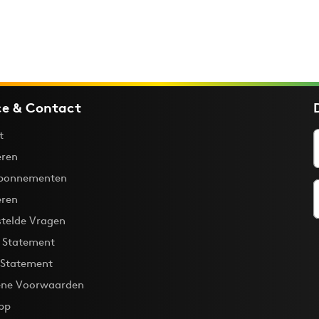
ce & Contact
t
ren
bonnementen
eren
stelde Vragen
y Statement
 Statement
ne Voorwaarden
pp