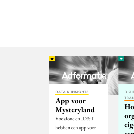
DATA & INSIGHTS
DIGI
TRA
App voor
Ho
Mysteryland
org
Vodafone en ID&T
eig
hebben een app voor
een