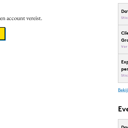
Da
een account vereist.
Sti
Cli
Gr
Vor
Ex
pe
Sti
Bekij
Ev
Da