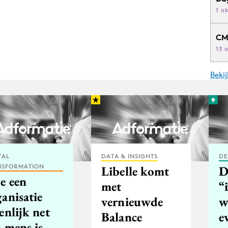
1 o
CM
13 
Beki
TAL
DATA & INSIGHTS
DE
NSFORMATION
Libelle komt
D
e een
met
“
anisatie
vernieuwde
w
enlijk net
Balance
e
 mens is