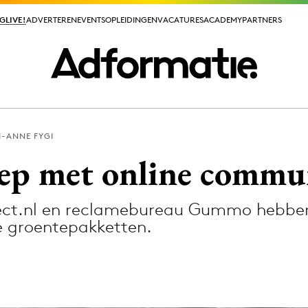
GLIVE!
GLIVE!
ADVERTEREN
ADVERTEREN
EVENTS
EVENTS
OPLEIDINGEN
OPLEIDINGEN
VACATURES
VACATURES
ACADEMY
ACADEMY
PARTNERS
PARTNERS
I-ANNE FYGI
ieuws app
ep met online commu
irect.nl en reclamebureau Gummo hebb
e groentepakketten.
Media
ormation
Merkstrategie
PR