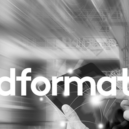
Programmatic
ering
Purpose Marketing
keting
Reputatie & crisis
nicatie