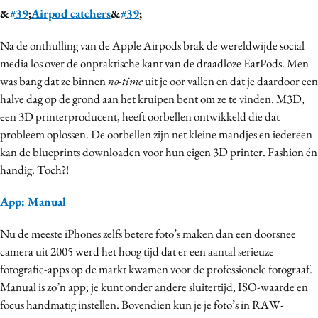
&
#39
;
Airpod catchers
&
#39
;
Na de onthulling van de Apple Airpods brak de wereldwijde social
media los over de onpraktische kant van de draadloze EarPods. Men
was bang dat ze binnen
no-time
uit je oor vallen en dat je daardoor een
halve dag op de grond aan het kruipen bent om ze te vinden. M3D,
een 3D printerproducent, heeft oorbellen ontwikkeld die dat
probleem oplossen. De oorbellen zijn net kleine mandjes en iedereen
kan de blueprints downloaden voor hun eigen 3D printer. Fashion én
handig. Toch?!
App: Manual
Nu de meeste iPhones zelfs betere foto’s maken dan een doorsnee
camera uit 2005 werd het hoog tijd dat er een aantal serieuze
fotografie-apps op de markt kwamen voor de professionele fotograaf.
Manual is zo’n app; je kunt onder andere sluitertijd, ISO-waarde en
focus handmatig instellen. Bovendien kun je je foto’s in RAW-