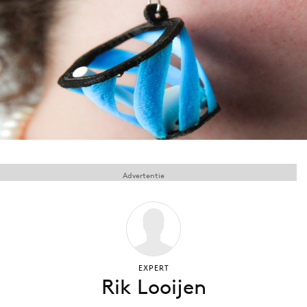
Menu
Home
9 sept: GenAI-training
12 nov: MarketingLive!
Adverteren
Events
Advertentie
Opleidingen
Vacatures
Academy
Partners
EXPERT
Topics
Rik Looijen
Artificial Intelligence