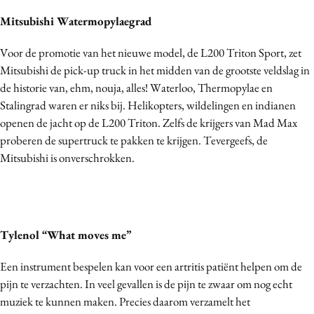
Bureaus
Mitsubishi Watermopylaegrad
Campagnes
Voor de promotie van het nieuwe model, de L200 Triton Sport, zet
Carriere
Mitsubishi de pick-up truck in het midden van de grootste veldslag in
Contentmarketing
de historie van, ehm, nouja, alles! Waterloo, Thermopylae en
Craft
Stalingrad waren er niks bij. Helikopters, wildelingen en indianen
Customer Experience
openen de jacht op de L200 Triton. Zelfs de krijgers van Mad Max
proberen de supertruck te pakken te krijgen. Tevergeefs, de
Data & Insights
Mitsubishi is onverschrokken.
Design
Digital transformation
Diversiteit
Effectiviteit
Tylenol “What moves me”
Gedragsverandering
Een instrument bespelen kan voor een artritis patiënt helpen om de
Influencer marketing
pijn te verzachten. In veel gevallen is de pijn te zwaar om nog echt
Interne communicatie
muziek te kunnen maken. Precies daarom verzamelt het
Martech