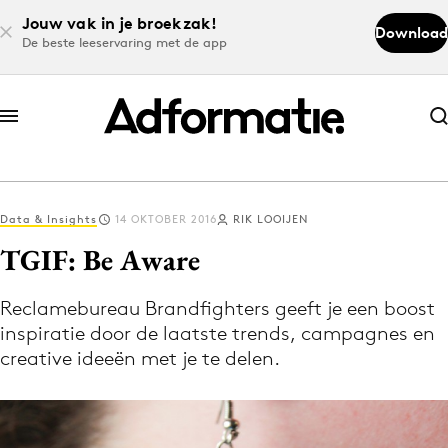
Jouw vak in je broekzak!
Download
De beste leeservaring met de app
Abonneer nu
Abonneer nu
Data & Insights
14 OKTOBER 2016
RIK LOOIJEN
Log in
TGIF: Be Aware
Reclamebureau Brandfighters geeft je een boost
Download de app
inspiratie door de laatste trends, campagnes en
Volg het laatste nieuws via de Adformatie
creative ideeën met je te delen.
Nieuws app