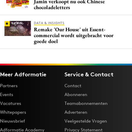
Jamin verkoopt nu ook Chinese
chocoladeletters
DATA & INSIGHTS
Remake 'Our House' uit Essent-
commercial wordt uitgebracht voor
goede doel
Meer Adformatie
Service & Contact
Partners
Contact
Events
Abonneren
Vacatures
Teamabonnementen
Whitepapers
Adverteren
Nieuwsbrief
Veelgestelde Vragen
Adformatie Academy
Privacy Statement