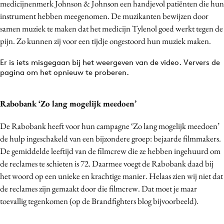
medicijnenmerk Johnson & Johnson een handjevol patiënten die hun
Media
instrument hebben meegenomen. De muzikanten bewijzen door
Merkstrategie
samen muziek te maken dat het medicijn Tylenol goed werkt tegen de
pijn. Zo kunnen zij voor een tijdje ongestoord hun muziek maken.
PR
Programmatic
Er is iets misgegaan bij het weergeven van de video. Ververs de
Purpose Marketing
pagina om het opnieuw te proberen.
Reputatie & crisis
Rabobank ‘Zo lang mogelijk meedoen’
De Rabobank heeft voor hun campagne ‘Zo lang mogelijk meedoen’
de hulp ingeschakeld van een bijzondere groep: bejaarde filmmakers.
De gemiddelde leeftijd van de filmcrew die ze hebben ingehuurd om
de reclames te schieten is 72. Daarmee voegt de Rabobank daad bij
het woord op een unieke en krachtige manier. Helaas zien wij niet dat
de reclames zijn gemaakt door die filmcrew. Dat moet je maar
toevallig tegenkomen (op de Brandfighters blog bijvoorbeeld).