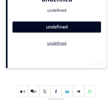
Bureaus
Campagnes
Carriere
Contentmarketing
Craft
Customer Experience
Data & Insights
Design
Digital transformation
Diversiteit
Effectiviteit
Gedragsverandering
0
0
Influencer marketing
Advertentie
Interne communicatie
Martech