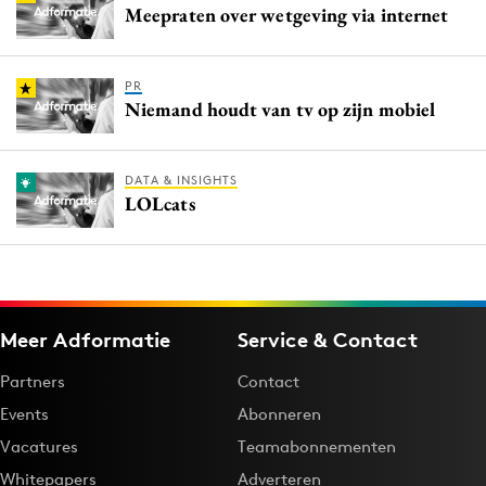
Meepraten over wetgeving via internet
PR
Niemand houdt van tv op zijn mobiel
DATA & INSIGHTS
LOLcats
Meer Adformatie
Service & Contact
Partners
Contact
Events
Abonneren
Vacatures
Teamabonnementen
Whitepapers
Adverteren