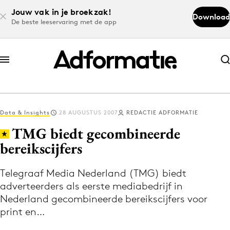
Jouw vak in je broekzak!
Download
De beste leeservaring met de app
Abonneer nu
Abonneer nu
Data & Insights
28 AUGUSTUS 2007
REDACTIE ADFORMATIE
Log in
TMG biedt gecombineerde
bereikscijfers
Download de app
Volg het laatste nieuws via de Adformatie
Telegraaf Media Nederland (TMG) biedt
adverteerders als eerste mediabedrijf in
Nieuws app
Nederland gecombineerde bereikscijfers voor
print en…