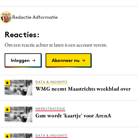
Media
Merkstrategie
Redactie Adformatie
PR
Reacties:
Programmatic
Purpose Marketing
Om een reactie achter te laten is een account vereist.
Reputatie & crisis
Inloggen
Abonneer nu
DATA & INSIGHTS
WMG neemt Maastrichts weekblad over
MERKSTRATEGIE
Gsm wordt 'kaartje' voor ArenA
DATA & INSIGHTS