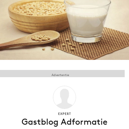
Menu
Home
9 sept: GenAI-training
12 nov: MarketingLive!
Adverteren
Events
Advertentie
Opleidingen
Vacatures
Academy
Partners
Topics
EXPERT
Gastblog Adformatie
Artificial Intelligence