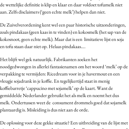
de wettelijke definitie is klip en klaar en daar voldoet tofumelk niet
Media
aan. Zelfs disclaimers (‘geen echte melk’) helpen dan niet.
Merkstrategie
PR
De Zuivelverordening kent wel een paar historische uitzonderingen,
zoals pindakaas (geen kaas in te vinden) en kokosmelk (het sap van de
Programmatic
kokosnoot, geen echte melk). Maar dat is een limitatieve lijst en soja
Purpose Marketing
en tofu staan daar niet op. Helaas pindakaas….
Reputatie & crisis
Het blijft wel gek natuurlijk. Fabrikanten zoeken het
noodgedwongen in allerlei fantasienamen om het woord ‘melk’ op de
verpakking te vermijden: Ricedream voor in je havermout en een
vleugje sojadrank in je koffie. En tegelijkertijd staat in menig
koffiebarretje ‘cappucino met sojamelk’ op de kaart. Want de
gemiddelde Nederlander gebruikt het als melk en noemt het dus
melk. Ondertussen weet de consument drommels goed dat sojamelk
plantaardig is. Misleiding is dus niet aan de orde.
De oplossing voor deze gekke situatie? Een uitbreiding van de lijst met