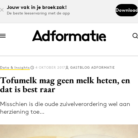
Jouw vak in je broekzak!
Download
De beste leeservaring met de app
Abonneer nu
Abonneer nu
Data & Insights
4 OKTOBER 2017
GASTBLOG ADFORMATIE
Log in
Tofumelk mag geen melk heten, en
dat is best raar
Download de app
Volg het laatste nieuws via de Adformatie
Misschien is die oude zuivelverordering wel aan
herziening toe…
Nieuws app