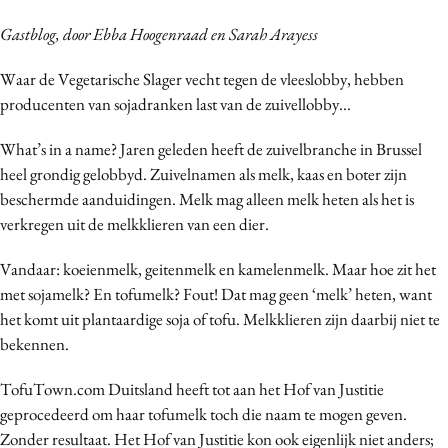
Bureaus
Gastblog, door Ebba Hoogenraad en Sarah Arayess
Campagnes
Waar de Vegetarische Slager vecht tegen de vleeslobby, hebben
Carriere
producenten van sojadranken last van de zuivellobby...
Contentmarketing
Craft
What’s in a name? Jaren geleden heeft de zuivelbranche in Brussel
Customer Experience
heel grondig gelobbyd. Zuivelnamen als melk, kaas en boter zijn
beschermde aanduidingen. Melk mag alleen melk heten als het is
Data & Insights
verkregen uit de melkklieren van een dier.
Design
Digital transformation
Vandaar: koeienmelk, geitenmelk en kamelenmelk. Maar hoe zit het
Diversiteit
met sojamelk? En tofumelk? Fout! Dat mag geen ‘melk’ heten, want
het komt uit plantaardige soja of tofu. Melkklieren zijn daarbij niet te
Effectiviteit
bekennen.
Gedragsverandering
Influencer marketing
TofuTown.com Duitsland heeft tot aan het Hof van Justitie
Interne communicatie
geprocedeerd om haar tofumelk toch die naam te mogen geven.
Zonder resultaat. Het Hof van Justitie kon ook eigenlijk niet anders;
Martech