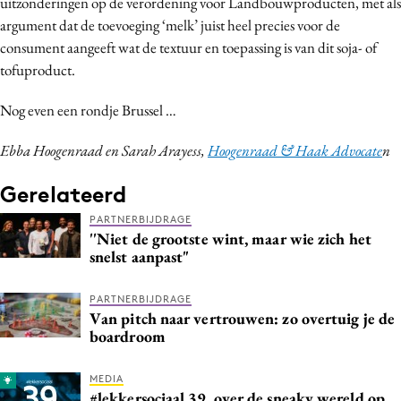
uitzonderingen op de verordening voor Landbouwproducten, met als
argument dat de toevoeging ‘melk’ juist heel precies voor de
consument aangeeft wat de textuur en toepassing is van dit soja- of
tofuproduct.
Nog even een rondje Brussel …
Ebba Hoogenraad en Sarah Arayess,
Hoogenraad & Haak Advocate
n
Gerelateerd
PARTNERBIJDRAGE
''Niet de grootste wint, maar wie zich het
snelst aanpast"
PARTNERBIJDRAGE
Van pitch naar vertrouwen: zo overtuig je de
boardroom
MEDIA
#lekkersociaal 39, over de sneaky wereld op