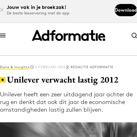
Jouw vak in je broekzak!
Download
De beste leeservaring met de app
Abonneer nu
Abonneer nu
Data & Insights
3 FEBRUARI 2012
REDACTIE ADFORMATIE
Log in
Unilever verwacht lastig 2012
Unilever heeft een zeer uitdagend jaar achter de
Download de app
rug en denkt dat ook dit jaar de economische
Volg het laatste nieuws via de Adformatie
omstandigheden lastig zullen blijven.
Nieuws app