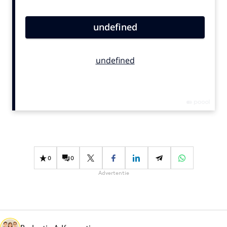
Bureaus
Campagnes
Carriere
Contentmarketing
Craft
Customer Experience
Data & Insights
Design
Digital transformation
Diversiteit
0
0
Effectiviteit
Advertentie
Gedragsverandering
Influencer marketing
Interne communicatie
Martech