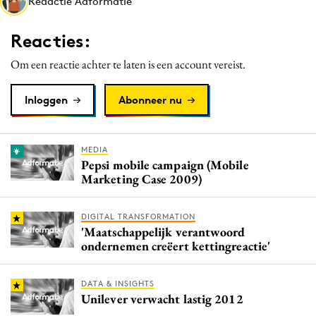
Redactie Adformatie
Media
Merkstrategie
Reacties:
PR
Om een reactie achter te laten is een account vereist.
Programmatic
Purpose Marketing
Inloggen
Abonneer nu
Reputatie & crisis
MEDIA
Pepsi mobile campaign (Mobile
Marketing Case 2009)
DIGITAL TRANSFORMATION
'Maatschappelijk verantwoord
ondernemen creëert kettingreactie'
DATA & INSIGHTS
Unilever verwacht lastig 2012