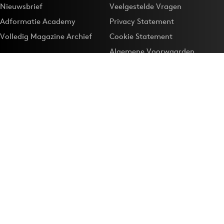
Nieuwsbrief
Veelgestelde Vragen
Adformatie Academy
Privacy Statement
Volledig Magazine Archief
Cookie Statement
Algemene Voorwaarden
Onze app
Maak Adformatie.nl je
Google-favoriet
Privacyinstellingen
Download de
Adformatie Nieuws App