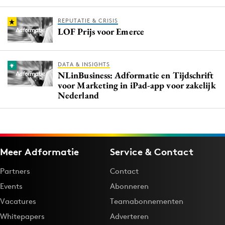
REPUTATIE & CRISIS
LOF Prijs voor Emerce
DATA & INSIGHTS
NLinBusiness: Adformatie en Tijdschrift
voor Marketing in iPad-app voor zakelijk
Nederland
Meer Adformatie
Service & Contact
Partners
Contact
Events
Abonneren
Vacatures
Teamabonnementen
Whitepapers
Adverteren