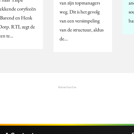
van zijn topmanagers
an
rekkende coryfeeën
weg. Dit is het gevolg
so
s Barend en Henk
van een versimpeling
ba
Dorp. RTL zegt de
van de structuur, aldus
ten te…
de…
Advertentie