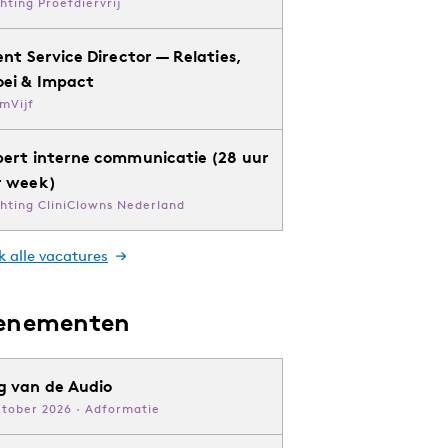
chting Proefdiervrij
ent Service Director — Relaties,
oei & Impact
mVijf
pert interne communicatie (28 uur
r week)
chting CliniClowns Nederland
k alle vacatures
enementen
g van de Audio
ktober 2026 · Adformatie