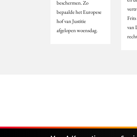
beschermen. Zo
vert
bepaalde het Europese
Frit
hof van Justitie
van 
afgelopen woensdag.
rech