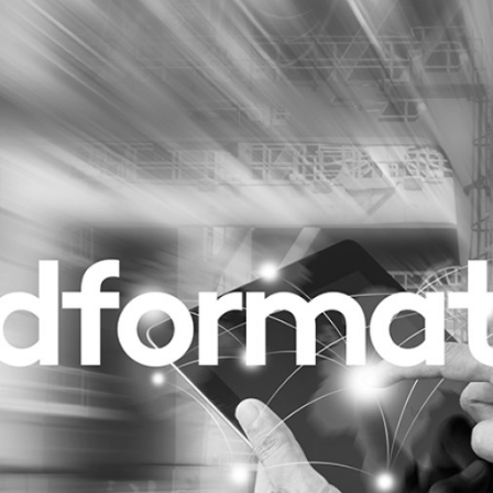
Programmatic
ering
Purpose Marketing
keting
Reputatie & crisis
nicatie