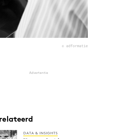
© adformatie
Advertentie
relateerd
DATA & INSIGHTS