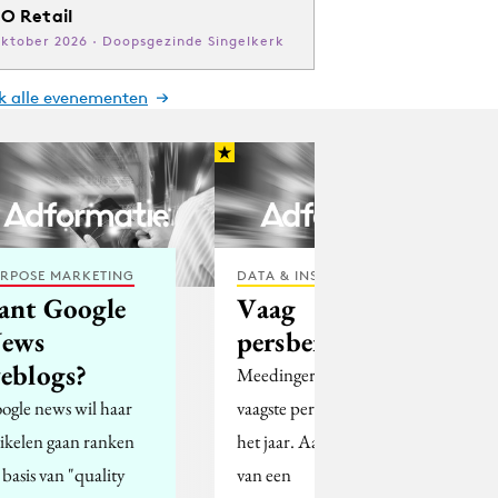
O Retail
oktober 2026 · Doopsgezinde Singelkerk
jk alle evenementen
RPOSE MARKETING
DATA & INSIGHTS
ant Google
Vaag
ews
persbericht
eblogs?
Meedinger voor het
ogle news wil haar
vaagste persbericht van
tikelen gaan ranken
het jaar. Aankondiging
 basis van "quality
van een