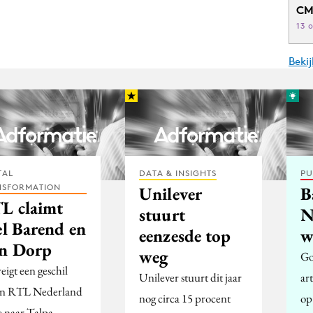
CM
13 
Beki
TAL
DATA & INSIGHTS
PU
NSFORMATION
Unilever
B
L claimt
stuurt
N
el Barend en
eenzesde top
w
n Dorp
weg
Go
eigt een geschil
Unilever stuurt dit jaar
ar
en RTL Nederland
nog circa 15 procent
op
e naar Talpa