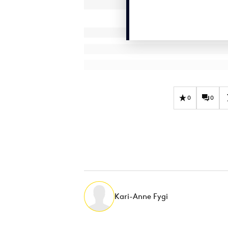
0
0
Kari-Anne Fygi