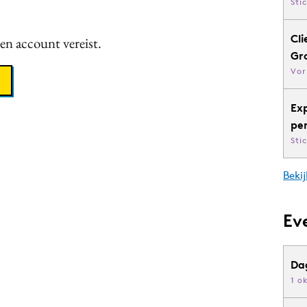
Sti
Cli
een account vereist.
Gr
Vor
Ex
pe
Sti
Bekij
Ev
Da
1 o