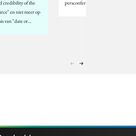
d credibility of the
persconferentie:
urce" en niet meer op
sis van "date or…