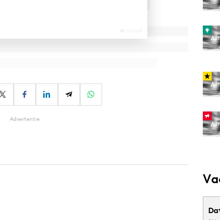
Advertentie
Va
Da