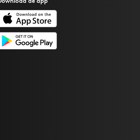
Download de
app