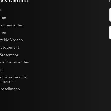
ce & Contact
t
ren
bonnementen
eren
stelde Vragen
y Statement
 Statement
ne Voorwaarden
pp
dformatie.nl je
-favoriet
instellingen