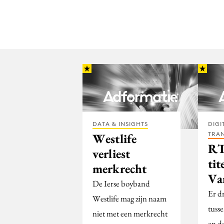
DATA & INSIGHTS
DIGI
TRA
Westlife
RT
verliest
tit
merkrecht
Va
De Ierse boyband
Er dr
Westlife mag zijn naam
tuss
niet met een merkrecht
en d