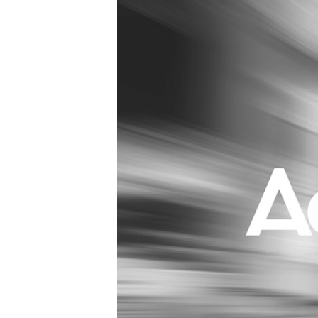
Carriere
Effectiviteit
Contentmarketing
Gedragsverand
Craft
Influencer mar
Customer Experience
Interne commu
Data & Insights
Martech