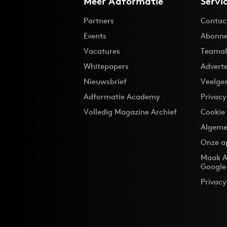
Meer Adformatie
Servi
Partners
Contac
Events
Abonne
Vacatures
Teama
Whitepapers
Advert
Nieuwsbrief
Veelge
Adformatie Academy
Privac
Volledig Magazine Archief
Cookie
Algeme
Onze a
Maak A
Google
Privacy