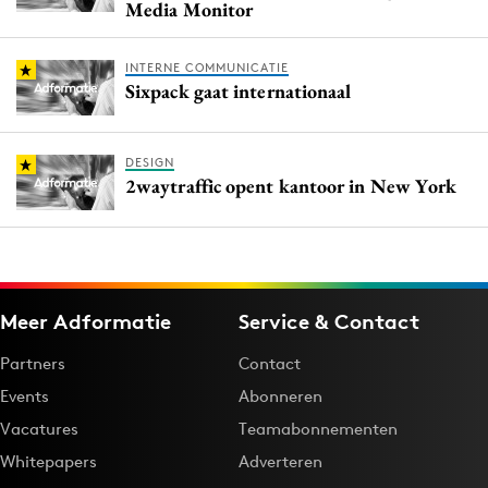
Media Monitor
INTERNE COMMUNICATIE
Sixpack gaat internationaal
DESIGN
2waytraffic opent kantoor in New York
Meer Adformatie
Service & Contact
Partners
Contact
Events
Abonneren
Vacatures
Teamabonnementen
Whitepapers
Adverteren