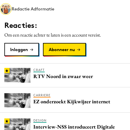
Media
Redactie Adformatie
Merkstrategie
Reacties:
PR
Programmatic
Om een reactie achter te laten is een account vereist.
Purpose Marketing
Inloggen
Abonneer nu
Reputatie & crisis
CRAFT
RTV Noord in zwaar weer
CARRIERE
EZ onderzoekt Kijkwijzer internet
DESIGN
Interview-NSS introduceert Digitale