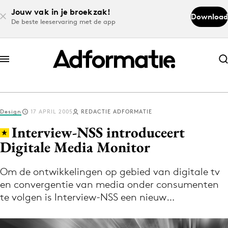
Jouw vak in je broekzak!
Download
De beste leeservaring met de app
Abonneer nu
Abonneer nu
Design
17 APRIL 2005
REDACTIE ADFORMATIE
Log in
Interview-NSS introduceert
Digitale Media Monitor
Download de app
Volg het laatste nieuws via de Adformatie
Om de ontwikkelingen op gebied van digitale tv
en convergentie van media onder consumenten
Nieuws app
te volgen is Interview-NSS een nieuw…