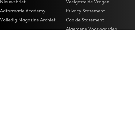
Nieuwsbrief
Veelgestelde Vragen
Adformatie Academy
Privacy Statement
Volledig Magazine Archief
Cookie Statement
Algemene Voorwaarden
Onze app
Maak Adformatie.nl je
Google-favoriet
Privacyinstellingen
Download de
Adformatie Nieuws App