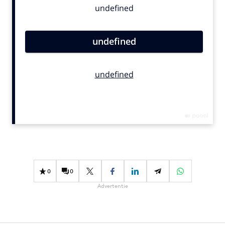
Bureaus
Campagnes
Carriere
Contentmarketing
Craft
Customer Experience
Data & Insights
Design
Digital transformation
Diversiteit
Effectiviteit
0
0
Gedragsverandering
Advertentie
Influencer marketing
Interne communicatie
Martech