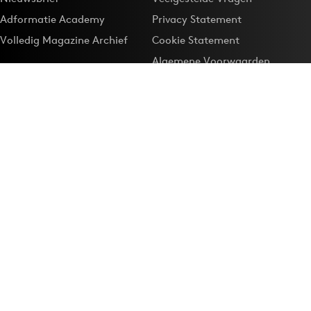
Adformatie Academy
Privacy Statement
Volledig Magazine Archief
Cookie Statement
Algemene Voorwaarden
Onze app
Maak Adformatie.nl je
Google-favoriet
Privacyinstellingen
Download de
Adformatie Nieuws App