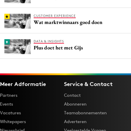
CUSTOMER EXPERIENCE
Wat marktwinnaars goed doen
DATA & INSIGHTS
Plus doet het met Gijs
Meer Adformatie
Service & Contact
Partners
Contact
Events
Abonneren
Vacatures
Teamabonnementen
Whitepapers
Adverteren
Nieuwsbrief
Veelgestelde Vragen