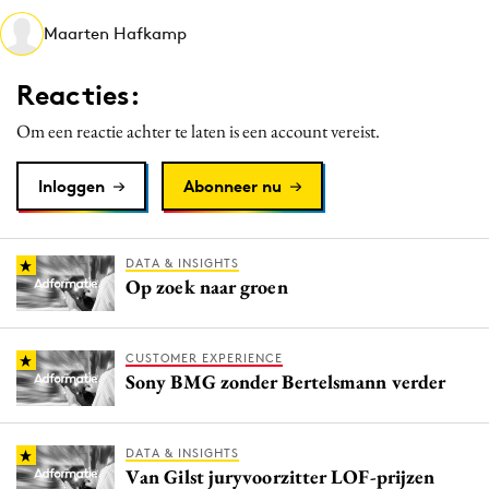
Media
Maarten Hafkamp
Merkstrategie
Reacties:
PR
Programmatic
Om een reactie achter te laten is een account vereist.
Purpose Marketing
Inloggen
Abonneer nu
Reputatie & crisis
DATA & INSIGHTS
Op zoek naar groen
CUSTOMER EXPERIENCE
Sony BMG zonder Bertelsmann verder
DATA & INSIGHTS
Van Gilst juryvoorzitter LOF-prijzen