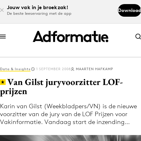
Jouw vak in je broekzak!
Download
De beste leeservaring met de app
Abonneer nu
Abonneer nu
Data & Insights
1 SEPTEMBER 2008
MAARTEN HAFKAMP
Log in
Van Gilst juryvoorzitter LOF-
prijzen
Download de app
Volg het laatste nieuws via de Adformatie
Karin van Gilst (Weekbladpers/VN) is de nieuwe
voorzitter van de jury van de LOF Prijzen voor
Nieuws app
Vakinformatie. Vandaag start de inzending…