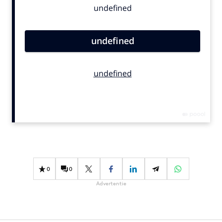
Bureaus
Campagnes
Carriere
Contentmarketing
Craft
Customer Experience
Data & Insights
Design
Digital transformation
Diversiteit
Effectiviteit
0
0
Gedragsverandering
Advertentie
Influencer marketing
Interne communicatie
Martech