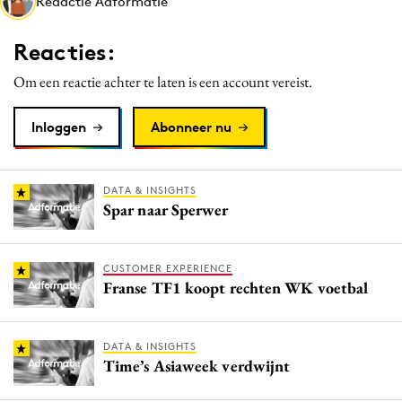
Redactie Adformatie
Media
Merkstrategie
Reacties:
PR
Om een reactie achter te laten is een account vereist.
Programmatic
Purpose Marketing
Inloggen
Abonneer nu
Reputatie & crisis
DATA & INSIGHTS
Spar naar Sperwer
CUSTOMER EXPERIENCE
Franse TF1 koopt rechten WK voetbal
DATA & INSIGHTS
Time’s Asiaweek verdwijnt