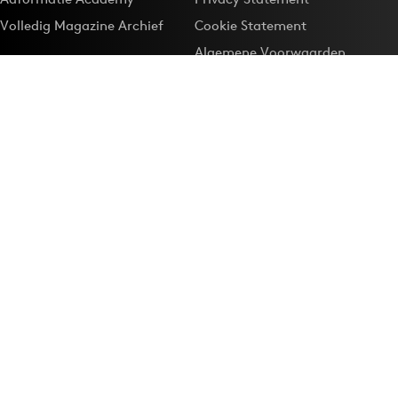
Volledig Magazine Archief
Cookie Statement
Algemene Voorwaarden
Onze app
Maak Adformatie.nl je
Google-favoriet
Privacyinstellingen
Download de
Adformatie Nieuws App