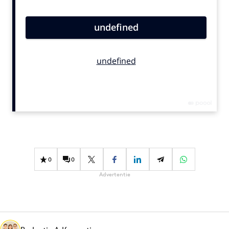
Bureaus
Campagnes
Carriere
Contentmarketing
Craft
Customer Experience
Data & Insights
Design
Digital transformation
Diversiteit
0
0
Effectiviteit
Advertentie
Gedragsverandering
Influencer marketing
Interne communicatie
Martech