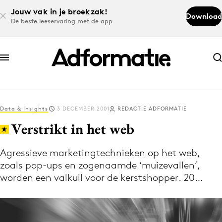
Jouw vak in je broekzak!
Download
De beste leeservaring met de app
Abonneer nu
Abonneer nu
Data & Insights
3 DECEMBER 2001
REDACTIE ADFORMATIE
Log in
Verstrikt in het web
Agressieve marketingtechnieken op het web,
Download de app
zoals pop-ups en zogenaamde ‘muizevallen’,
Volg het laatste nieuws via de Adformatie
worden een valkuil voor de kerstshopper. 20…
Nieuws app