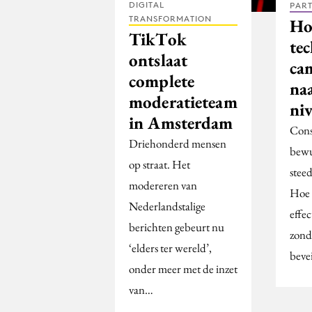
DIGITAL
PAR
TRANSFORMATION
Ho
TikTok
tec
ontslaat
ca
complete
na
moderatieteam
niv
in Amsterdam
Cons
Driehonderd mensen
bewu
op straat. Het
stee
modereren van
Hoe 
Nederlandstalige
effe
berichten gebeurt nu
zonde
‘elders ter wereld’,
bevei
onder meer met de inzet
van…