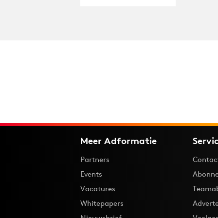
Meer Adformatie
Servi
Partners
Contac
Events
Abonne
Vacatures
Teama
Whitepapers
Advert
Nieuwsbrief
Veelge