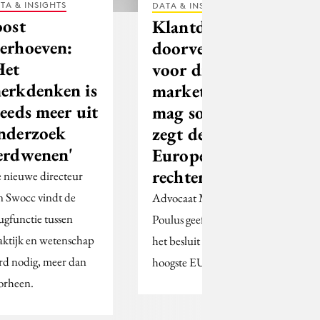
TA & INSIGHTS
DATA & INSIGHTS
oost
Klantdata
erhoeven:
doorverkopen
Het
voor direct
erkdenken is
marketing
teeds meer uit
mag soms,
nderzoek
zegt de
erdwenen'
Europese
rechter
 nieuwe directeur
n Swocc vindt de
Advocaat Martijn
ugfunctie tussen
Poulus geeft uitleg over
aktijk en wetenschap
het besluit van de
rd nodig, meer dan
hoogste EU-rechter.
orheen.