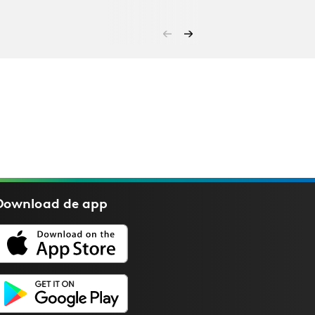
Download de
app