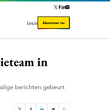
Log in
Log in
Abonneer nu
Abonneer nu
ieteam in
lige berichten gebeurt