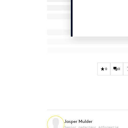
0
0
Jasper Mulder
Senior redacteur Adformatie