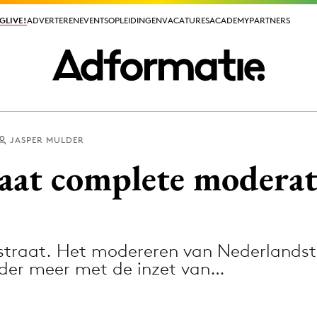
GLIVE!
GLIVE!
ADVERTEREN
ADVERTEREN
EVENTS
EVENTS
OPLEIDINGEN
OPLEIDINGEN
VACATURES
VACATURES
ACADEMY
ACADEMY
PARTNERS
PARTNERS
JASPER MULDER
ieuws app
aat complete moderat
traat. Het modereren van Nederlandsta
Media
onder meer met de inzet van…
ormation
Merkstrategie
PR