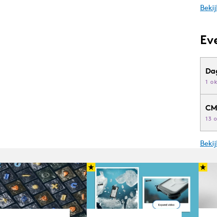
Bekij
Ev
Da
1 o
CM
13 
Beki