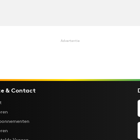
Advertentie
ce & Contact
t
ren
bonnementen
eren
stelde Vragen