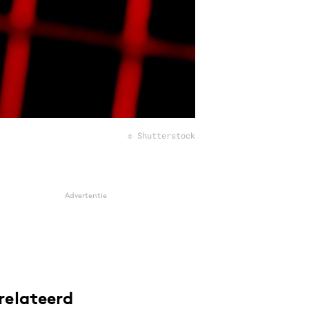
© Shutterstock
Advertentie
relateerd