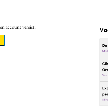
een account vereist.
Va
Da
Sti
Cli
Gr
Vor
Ex
pe
Sti