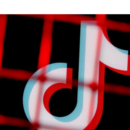
Programmatic
ering
Purpose Marketing
keting
Reputatie & crisis
nicatie