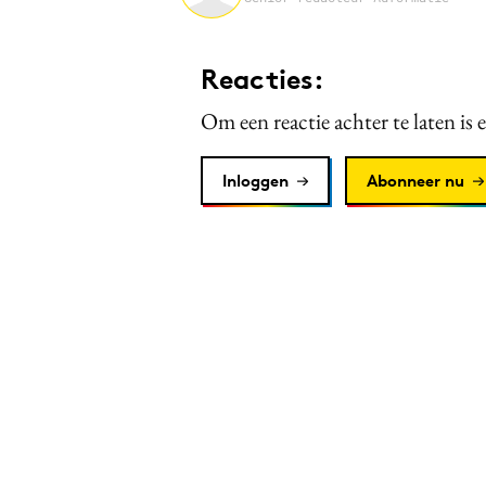
Reacties:
Om een reactie achter te laten is 
Inloggen
Abonneer nu