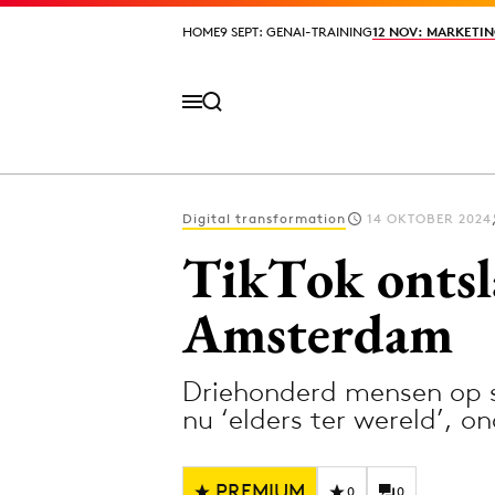
HOME
HOME
9 SEPT: GENAI-TRAINING
9 SEPT: GENAI-TRAINING
12 NOV: MARKETIN
12 NOV: MARKETIN
Digital transformation
14 OKTOBER 2024
Volg het laatste nieuws via de Adformatie N
TikTok ontsl
Amsterdam
Topics
Driehonderd mensen op s
Artificial Intelligence
Design
nu ‘elders ter wereld’, 
Bureaus
Digital transf
Campagnes
Diversiteit
PREMIUM
0
0