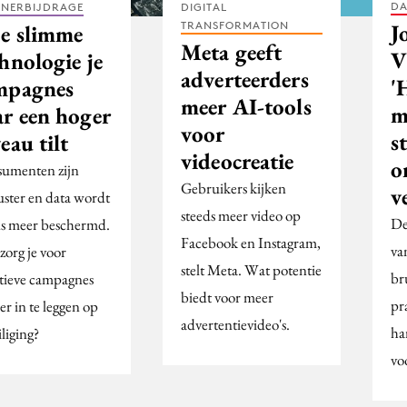
DA
TNERBIJDRAGE
DIGITAL
TRANSFORMATION
J
e slimme
Meta geeft
V
hnologie je
adverteerders
'
mpagnes
meer AI-tools
m
ar een hoger
voor
s
eau tilt
videocreatie
o
umenten zijn
Gebruikers kijken
v
ster en data wordt
steeds meer video op
De
ds meer beschermd.
Facebook en Instagram,
va
zorg je voor
stelt Meta. Wat potentie
br
ctieve campagnes
biedt voor meer
pr
r in te leggen op
advertentievideo's.
ha
liging?
vo