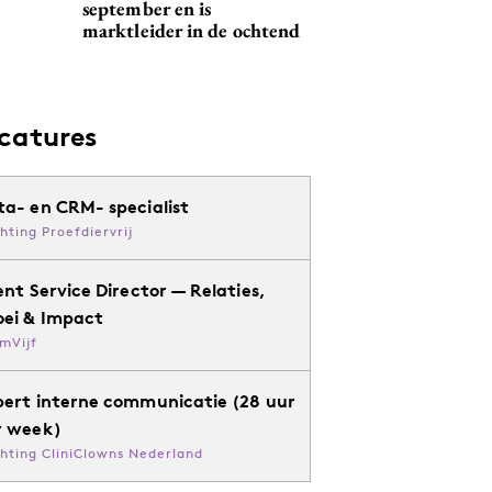
september en is
marktleider in de ochtend
catures
ta- en CRM- specialist
chting Proefdiervrij
ent Service Director — Relaties,
oei & Impact
mVijf
pert interne communicatie (28 uur
r week)
chting CliniClowns Nederland