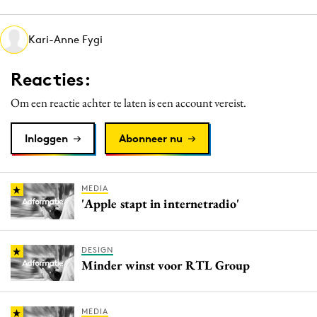
Media
Merkstrategie
Kari-Anne Fygi
PR
Reacties:
Programmatic
Purpose Marketing
Om een reactie achter te laten is een account vereist.
Reputatie & crisis
Inloggen
Abonneer nu
MEDIA
'Apple stapt in internetradio'
DESIGN
Minder winst voor RTL Group
MEDIA