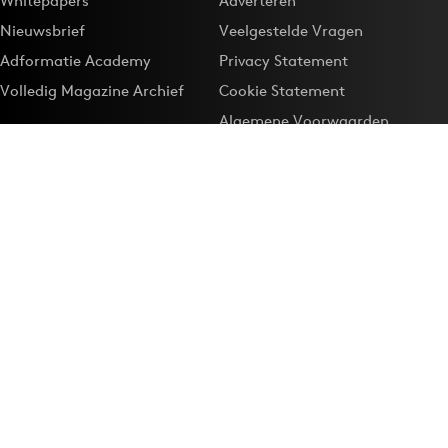
Whitepapers
Adverteren
Nieuwsbrief
Veelgestelde Vragen
Adformatie Academy
Privacy Statement
Volledig Magazine Archief
Cookie Statement
Algemene Voorwaarden
Onze app
Maak Adformatie.nl je
Google-favoriet
Privacyinstellingen
Download de
Adformatie Nieuws App