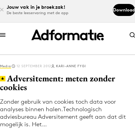
Jouw vak in je broekzak!
Download
De beste leeservaring met de app
Abonneer nu
Abonneer nu
Media
12 SEPTEMBER 2012
KARI-ANNE FYGI
Log in
Adversitement: meten zonder
cookies
Download de app
Volg het laatste nieuws via de Adformatie
Zonder gebruik van cookies toch data voor
analyses binnen halen.Technologisch
Nieuws app
adviesbureau Adversitement geeft aan dat dit
mogelijk is. Het…