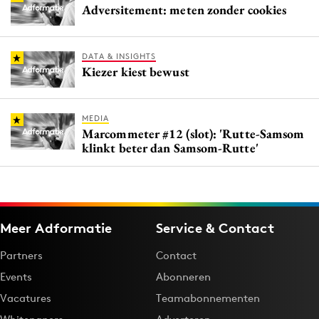
Adversitement: meten zonder cookies
DATA & INSIGHTS
Kiezer kiest bewust
MEDIA
Marcommeter #12 (slot): 'Rutte-Samsom
klinkt beter dan Samsom-Rutte'
Meer Adformatie
Service & Contact
Partners
Contact
Events
Abonneren
Vacatures
Teamabonnementen