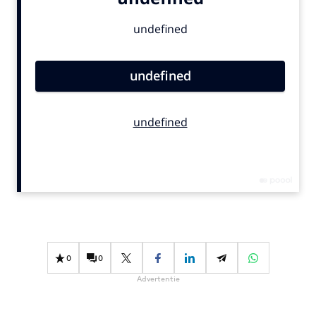
Bureaus
Campagnes
Carriere
Contentmarketing
Craft
Customer Experience
Data & Insights
Design
Digital transformation
Diversiteit
Effectiviteit
Gedragsverandering
0
0
Influencer marketing
Advertentie
Interne communicatie
Martech