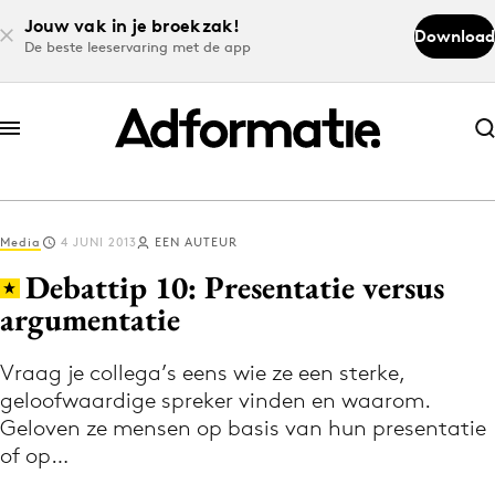
Jouw vak in je broekzak!
Download
De beste leeservaring met de app
Abonneer nu
Abonneer nu
Media
4 JUNI 2013
EEN AUTEUR
Log in
Debattip 10: Presentatie versus
argumentatie
Download de app
Volg het laatste nieuws via de Adformatie
Vraag je collega’s eens wie ze een sterke,
geloofwaardige spreker vinden en waarom.
Nieuws app
Geloven ze mensen op basis van hun presentatie
of op…