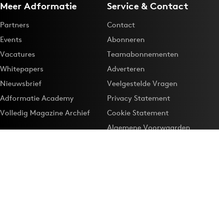
Meer Adformatie
Service & Contact
Partners
Contact
Events
Abonneren
Vacatures
Teamabonnementen
Whitepapers
Adverteren
Nieuwsbrief
Veelgestelde Vragen
Adformatie Academy
Privacy Statement
Volledig Magazine Archief
Cookie Statement
Algemene Voorwaarden
Onze app
Maak Adformatie.nl je
Google-favoriet
Privacyinstellingen
Download de
Adformatie Nieuws App