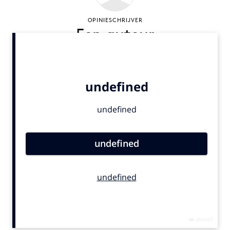
Bureaus
OPINIESCHRIJVER
Campagnes
Een auteur
Carriere
Contentmarketing
Craft
Customer Experience
Data & Insights
Design
Digital transformation
Diversiteit
Effectiviteit
Gedragsverandering
Influencer marketing
Interne communicatie
Martech