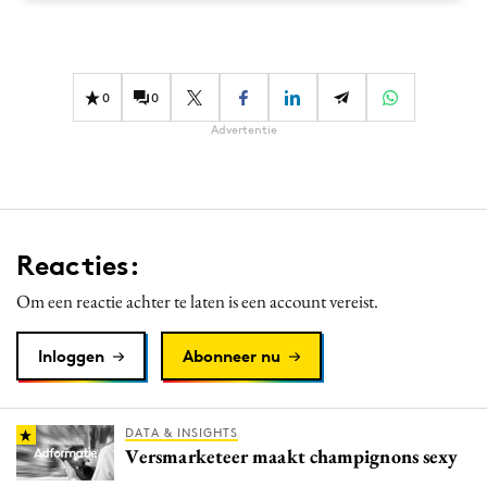
Media
Merkstrategie
PR
0
0
Programmatic
Advertentie
Purpose Marketing
Reputatie & crisis
Reacties:
Om een reactie achter te laten is een account vereist.
Inloggen
Abonneer nu
DATA & INSIGHTS
Versmarketeer maakt champignons sexy