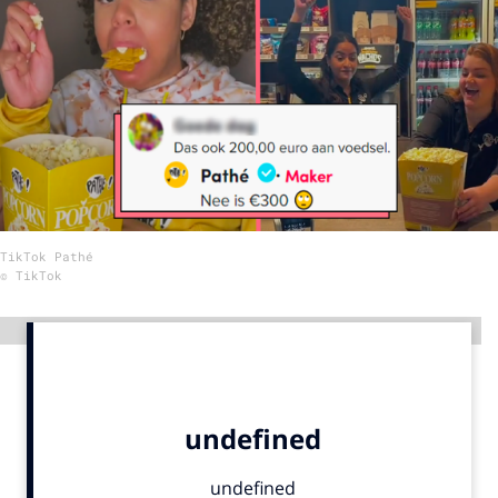
Menu
Home
9 sept: GenAI-training
12 nov: MarketingLive!
Adverteren
TikTok Pathé
Events
© TikTok
Opleidingen
Vacatures
Advertentie
Academy
Partners
Topics
Artificial Intelligence