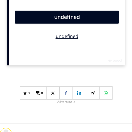
Bureaus
Campagnes
Carriere
Contentmarketing
Craft
Customer Experience
Data & Insights
Design
Digital transformation
Diversiteit
0
0
Effectiviteit
Advertentie
Gedragsverandering
Influencer marketing
Interne communicatie
Martech