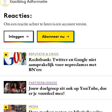
Gastblog Adformatie
Media
Merkstrategie
Reacties:
PR
Om een reactie achter te laten is een account vereist.
Programmatic
Purpose Marketing
Inloggen
Abonneer nu
Reputatie & crisis
REPUTATIE & CRISIS
Rechtbank: Twitter en Google niet
aansprakelijk voor nepreclames met
BN'ers
PARTNERBIJDRAGE
Jouw doelgroep zit ook op YouTube, doe
er je voordeel mee!
MEDIA
Deze merken weten op hilarische wijze