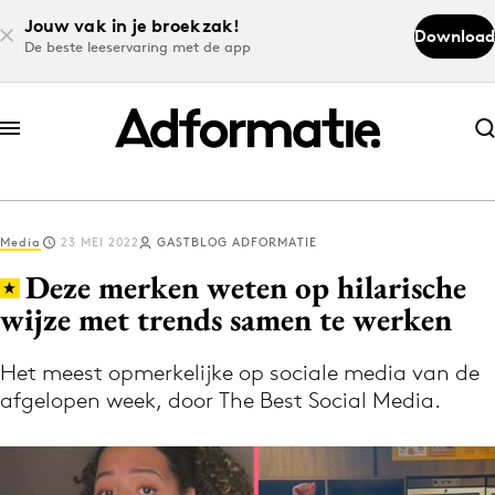
Jouw vak in je broekzak!
Download
De beste leeservaring met de app
Abonneer nu
Abonneer nu
Media
23 MEI 2022
GASTBLOG ADFORMATIE
Log in
Deze merken weten op hilarische
wijze met trends samen te werken
Download de app
Volg het laatste nieuws via de Adformatie
Het meest opmerkelijke op sociale media van de
afgelopen week, door The Best Social Media.
Nieuws app