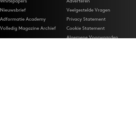
Whitepapers
Adverteren
Nieuwsbrief
Veelgestelde Vragen
Adformatie Academy
Privacy Statement
Volledig Magazine Archief
Cookie Statement
Algemene Voorwaarden
Onze app
Maak Adformatie.nl je
Google-favoriet
Privacyinstellingen
Download de
Adformatie Nieuws App