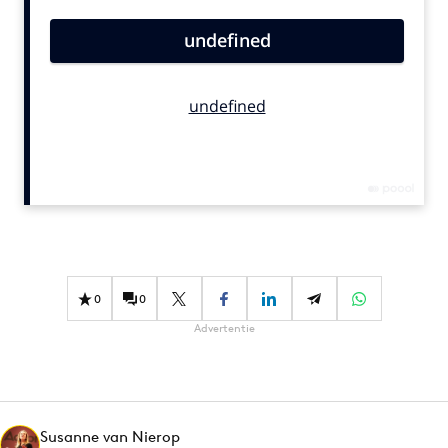
Bureaus
Campagnes
Carriere
Contentmarketing
Craft
Customer Experience
Data & Insights
Design
Digital transformation
Diversiteit
0
0
Effectiviteit
Advertentie
Gedragsverandering
Influencer marketing
Interne communicatie
Susanne van Nierop
Martech