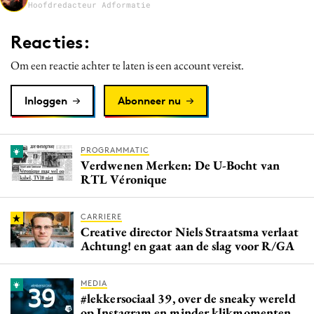
Hoofdredacteur Adformatie
Media
Merkstrategie
Reacties:
PR
Om een reactie achter te laten is een account vereist.
Programmatic
Purpose Marketing
Inloggen
Abonneer nu
Reputatie & crisis
PROGRAMMATIC
Verdwenen Merken: De U-Bocht van
RTL Véronique
CARRIERE
Creative director Niels Straatsma verlaat
Achtung! en gaat aan de slag voor R/GA
MEDIA
#lekkersociaal 39, over de sneaky wereld
op Instagram en minder klikmomenten