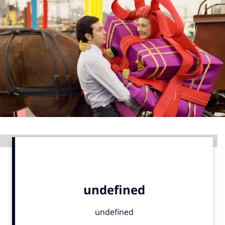
Menu
Home
9 sept: GenAI-training
12 nov: MarketingLive!
Adverteren
Events
Opleidingen
Advertentie
Vacatures
Academy
Partners
Topics
Artificial Intelligence