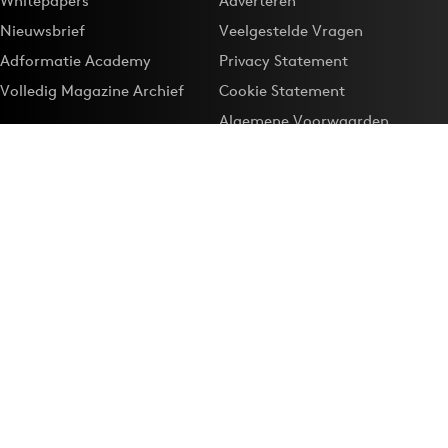
Whitepapers
Adverteren
Nieuwsbrief
Veelgestelde Vragen
Adformatie Academy
Privacy Statement
Volledig Magazine Archief
Cookie Statement
Algemene Voorwaarden
Onze app
Maak Adformatie.nl je
Google-favoriet
Privacyinstellingen
Download de
Adformatie Nieuws App