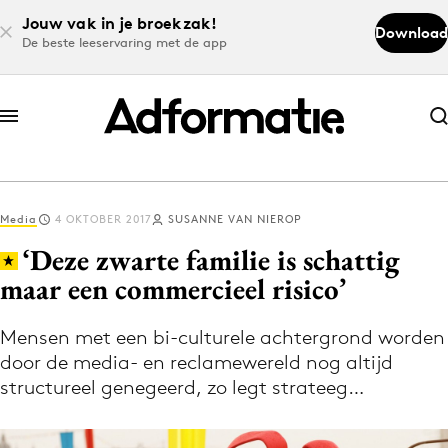
Jouw vak in je broekzak!
Download
De beste leeservaring met de app
Abonneer nu
Abonneer nu
Media
4 OKTOBER 2017
SUSANNE VAN NIEROP
Log in
‘Deze zwarte familie is schattig
maar een commercieel risico’
Download de app
Volg het laatste nieuws via de Adformatie
Mensen met een bi-culturele achtergrond worden
door de media- en reclamewereld nog altijd
Nieuws app
structureel genegeerd, zo legt strateeg…