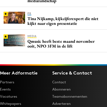
medialandschap
PR
Tina Nijkamp, kijkcijferexpert die niet
kijkt naar eigen presentatie
MEDIA
Qmusic heeft beste maand november
ooit, NPO 3FM in de lift
Meer Adformatie
Service & Contact
Partners
Contact
Events
Abonneren
Vacatures
Teamabonnementen
Whitepapers
Adverteren