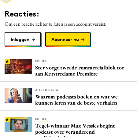
Media
Reacties:
Merkstrategie
Om een reactie achter te laten is een account vereist.
PR
Programmatic
Inloggen
Abonneer nu
Purpose Marketing
Reputatie & crisis
MEDIA
Ster voegt tweede commercialblok toe
aan Kerstreclame Première
ADVERTORIAL
Waarom podcasts boeien en wat we
kunnen leren van de beste verhalen
MEDIA
Tegel-winnaar Max Vessies begint
podcast over veranderend