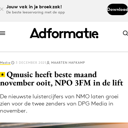
Jouw vak in je broekzak!
Download
De beste leeservaring met de app
Abonneer nu
Abonneer nu
Media
3 DECEMBER 2025
MAARTEN HAFKAMP
Log in
Qmusic heeft beste maand
november ooit, NPO 3FM in de lift
Download de app
Volg het laatste nieuws via de Adformatie
De nieuwste luistercijfers van NMO laten groei
zien voor de twee zenders van DPG Media in
Nieuws app
november.