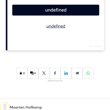
Bureaus
Campagnes
Carriere
Contentmarketing
Craft
Customer Experience
Data & Insights
Design
Digital transformation
Diversiteit
0
0
Effectiviteit
Advertentie
Gedragsverandering
Influencer marketing
Interne communicatie
Maarten Hafkamp
Martech