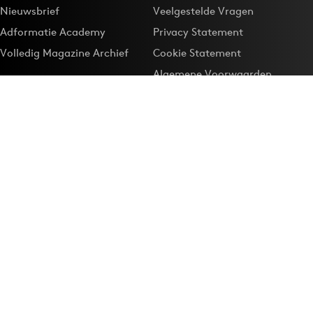
Nieuwsbrief
Veelgestelde Vragen
Adformatie Academy
Privacy Statement
Volledig Magazine Archief
Cookie Statement
Algemene Voorwaarden
Onze app
Maak Adformatie.nl je
Google-favoriet
Privacyinstellingen
Download de
Adformatie Nieuws App