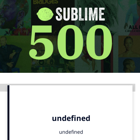
Menu
Home
9 sept: GenAI-training
12 nov: MarketingLive!
Adverteren
Events
Opleidingen
Advertentie
Vacatures
Academy
Partners
Topics
Artificial Intelligence