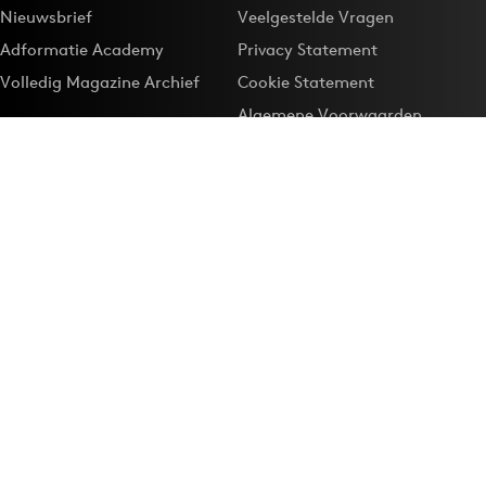
Nieuwsbrief
Veelgestelde Vragen
Adformatie Academy
Privacy Statement
Volledig Magazine Archief
Cookie Statement
Algemene Voorwaarden
Onze app
Maak Adformatie.nl je
Google-favoriet
Privacyinstellingen
Download de
Adformatie Nieuws App