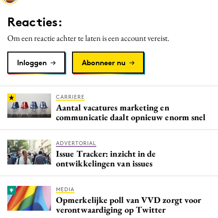
Media
Reacties:
Merkstrategie
Om een reactie achter te laten is een account vereist.
PR
Programmatic
Inloggen
Abonneer nu
Purpose Marketing
Reputatie & crisis
CARRIERE
Aantal vacatures marketing en
communicatie daalt opnieuw enorm snel
ADVERTORIAL
Issue Tracker: inzicht in de
ontwikkelingen van issues
MEDIA
Opmerkelijke poll van VVD zorgt voor
verontwaardiging op Twitter