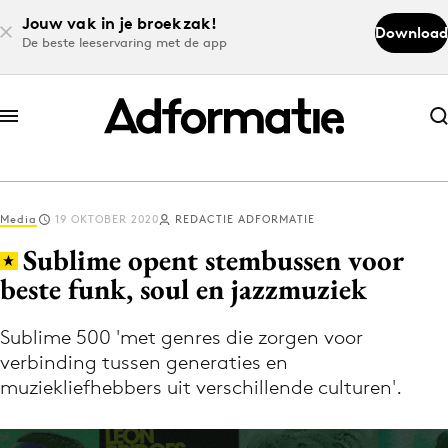
Jouw vak in je broekzak!
Download
De beste leeservaring met de app
Abonneer nu
Abonneer nu
Media
19 OKTOBER 2020
REDACTIE ADFORMATIE
Log in
Sublime opent stembussen voor
beste funk, soul en jazzmuziek
Download de app
Volg het laatste nieuws via de Adformatie
Sublime 500 'met genres die zorgen voor
verbinding tussen generaties en
Nieuws app
muziekliefhebbers uit verschillende culturen'.