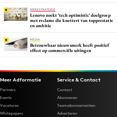
MERKSTRATEGIE
Lenovo zoekt ‘tech optimistic’ doelgroep
met reclame die knettert van topprestatie
en ambitie
MEDIA
Betrouwbaar nieuwsmerk heeft positief
effect op commerciële uitingen
Meer Adformatie
Service & Contact
Partners
Contact
Events
Abonneren
Vacatures
Teamabonnementen
Whitepapers
Adverteren