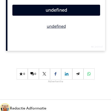
Bureaus
Campagnes
Carriere
Contentmarketing
Craft
Customer Experience
Data & Insights
Design
Digital transformation
Diversiteit
0
0
Effectiviteit
Advertentie
Gedragsverandering
Influencer marketing
Interne communicatie
Redactie Adformatie
Martech