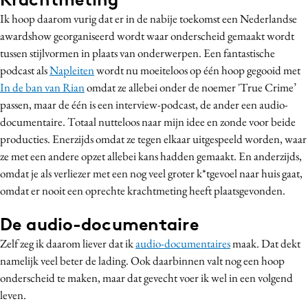
Ik hoop daarom vurig dat er in de nabije toekomst een Nederlandse
awardshow georganiseerd wordt waar onderscheid gemaakt wordt
tussen stijlvormen in plaats van onderwerpen. Een fantastische
podcast als
Napleiten
wordt nu moeiteloos op één hoop gegooid met
In de ban van Rian
omdat ze allebei onder de noemer 'True Crime’
passen, maar de één is een interview-podcast, de ander een audio-
documentaire. Totaal nutteloos naar mijn idee en zonde voor beide
producties. Enerzijds omdat ze tegen elkaar uitgespeeld worden, waar
ze met een andere opzet allebei kans hadden gemaakt. En anderzijds,
omdat je als verliezer met een nog veel groter k*tgevoel naar huis gaat,
omdat er nooit een oprechte krachtmeting heeft plaatsgevonden.
De audio-documentaire
Zelf zeg ik daarom liever dat ik
audio-documentaires
maak. Dat dekt
namelijk veel beter de lading. Ook daarbinnen valt nog een hoop
onderscheid te maken, maar dat gevecht voer ik wel in een volgend
leven.