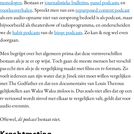
monologen
. Bestaan er
journalistieke bulletins
,
panel podcasts
, en
Media
voorleesverhalen
. Spreekt men van een
repurposed content podcast
Merkstrategie
als een audio-opname niet van oorsprong bedoeld is als podcast, maar
PR
bijvoorbeeld als theatershow of radioprogramma, en onderscheiden
we de
habit podcasts
van de
binge podcasts
. Zo kan ik nog wel even
Programmatic
doorgaan.
Purpose Marketing
Reputatie & crisis
Men begrijpt over het algemeen prima dat deze vormverschillen
bestaan als je ze er op wijst. Toch gaan de meeste mensen het verschil
pas echt zien als je de vergelijking maakt met films en tv-formats. Zo
voelt iedereen aan zijn water dat je Jinek niet moet willen vergelijken
met The Godfather en dat een documentaire van Louis Theroux
gelijkstellen aan Waku Waku zinloos is. Dus zoals niet alles dat op een
tv vertoond wordt zinvol met elkaar te vergelijken valt, geldt dat voor
audio evenmin.
Oftewel,
dè podcast
bestaat niet.
Krachtmeting