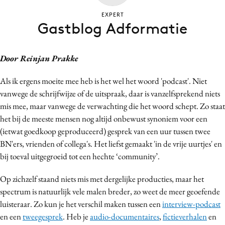
Bureaus
EXPERT
Gastblog Adformatie
Campagnes
Carriere
Contentmarketing
Door Reinjan Prakke
Craft
Als ik ergens moeite mee heb is het wel het woord 'podcast'. Niet
Customer Experience
vanwege de schrijfwijze of de uitspraak, daar is vanzelfsprekend niets
Data & Insights
mis mee, maar vanwege de verwachting die het woord schept. Zo staat
Design
het bij de meeste mensen nog altijd onbewust synoniem voor een
Digital transformation
(ietwat goedkoop geproduceerd) gesprek van een uur tussen twee
BN'ers, vrienden of collega's. Het liefst gemaakt 'in de vrije uurtjes' en
Diversiteit
bij toeval uitgegroeid tot een hechte ‘community’.
Effectiviteit
Gedragsverandering
Op zichzelf staand niets mis met dergelijke producties, maar het
Influencer marketing
spectrum is natuurlijk vele malen breder, zo weet de meer geoefende
luisteraar. Zo kun je het verschil maken tussen een
interview-podcast
Interne communicatie
en een
tweegesprek
. Heb je
audio-documentaires
,
fictieverhalen
en
Martech