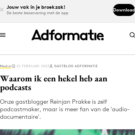
Jouw vak in je broekzak!
Download
De beste leeservaring met de app
Abonneer nu
Abonneer nu
Media
22 FEBRUARI 2023
GASTBLOG ADFORMATIE
Log in
Waarom ik een hekel heb aan
podcasts
Download de app
Volg het laatste nieuws via de Adformatie
Onze gastblogger Reinjan Prakke is zelf
podcastmaker, maar is meer fan van de 'audio-
Nieuws app
documentaire'.