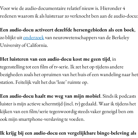
Voor wie de audio-documentaire relatief nieuw is. Hieronder 4
redenen waarom ik als luisteraar zo verknocht ben aan de audio-docu:
Een audio-docu activeert dezelfde hersengebieden als een boek
,
zo blijkt uit
onderzoek
van neurowetenschappers van de Berkeley
University of California.
Het luisteren van een audio-docu kost me geen tijd
, in
tegenstelling tot een film of tv-serie. Ik zet het op tijdens andere
bezigheden zoals het opruimen van het huis of een wandeling naar het
station. Feitelijk vult het dus ‘loze’ ruimte op.
Een audio-docu haalt me weg van mijn mobiel
. Sinds ik podcasts
luister is mijn actieve schermtijd (incl. tv) gedaald. Waar ik tijdens het
kijken van een film/serie tegenwoordig steeds vaker geneigd ben om
ook mijn smartphone-verslaving te voeden.
Ik krijg bij een audio-docu een vergelijkbare binge-beleving als