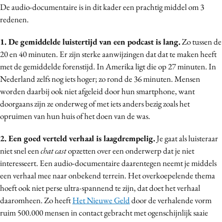
De audio-documentaire is in dit kader een prachtig middel om 3
redenen.
1. De gemiddelde luistertijd van een podcast is lang.
Zo tussen de
20 en 40 minuten. Er zijn sterke aanwijzingen dat dat te maken heeft
met de gemiddelde forenstijd. In Amerika ligt die op 27 minuten. In
Nederland zelfs nog iets hoger; zo rond de 36 minuten. Mensen
worden daarbij ook niet afgeleid door hun smartphone, want
doorgaans zijn ze onderweg of met iets anders bezig zoals het
opruimen van hun huis of het doen van de was.
2.
Een goe
d verteld verhaal is laagdrempelig.
Je gaat als luisteraar
niet snel een
chat cast
opzetten over een onderwerp dat je niet
interesseert. Een audio-documentaire daarentegen neemt je middels
een verhaal mee naar onbekend terrein. Het overkoepelende thema
hoeft ook niet perse ultra-spannend te zijn, dat doet het verhaal
daaromheen. Zo heeft
Het Nieuwe Geld
door de verhalende vorm
ruim 500.000 mensen in contact gebracht met ogenschijnlijk saaie